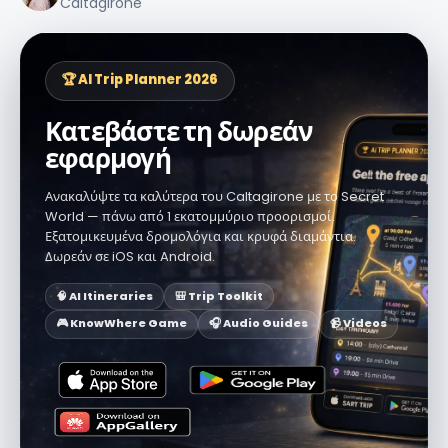
Caltagirone
🏆 AI Trip Planner 2026
Κατεβάστε τη δωρεάν
εφαρμογή
Ανακαλύψτε τα καλύτερα του Caltagirone με το Secret
World — πάνω από 1 εκατομμύριο προορισμοί.
Εξατομικευμένα δρομολόγια και κρυφά διαμάντια.
Δωρεάν σε iOS και Android.
🧠 AI Itineraries
🎒 Trip Toolkit
🎮 KnowWhere Game
🎧 Audio Guides
📹 Videos