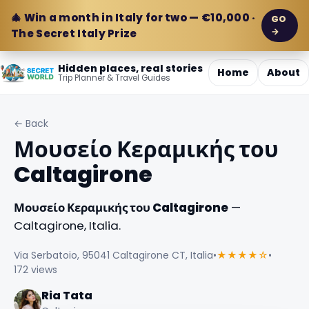
🎄 Win a month in Italy for two — €10,000 ·
GO
→
The Secret Italy Prize
Hidden places, real stories
Home
About
Trip Planner & Travel Guides
← Back
Μουσείο Κεραμικής του
Caltagirone
Μουσείο Κεραμικής του Caltagirone
—
Caltagirone, Italia.
Via Serbatoio, 95041 Caltagirone CT, Italia
•
★★★★☆
•
172 views
Ria Tata