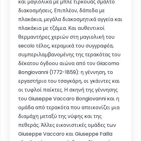
και μαγιόλικα με μπλε τιρκουάζ σμάλτο
διακοσμήσεις. Επιπλέον, δάπεδα με
πλακάκια, μεγάλα διακοσμητικά αγγεία και
πλακάκια με τζάμια. Και αυθεντικοί
θερμαντήρες χεριών στη μαγιολική του
secolo τέλος, κεραμικά του συγγραφέα,
συμπεριλαμβανομένης της τερακότας του
δέκατου όγδοου αιώνα από τον Giacomo
Bongiovanni (1772-1859): η γέννηση, το
εργαστήριο του τσαγκάρη, οι γκάιντες και
οι τυφλοί παίκτες. Η σκηνή της γέννησης
του Giuseppe Vaccaro Bongiovanni και η
ομάδα από τερακότα που απεικονίζει μια
διαμάχη μεταξύ της νύφης και της
πεθεράς. Άλλες εικονιστικές ομάδες των
Giuseppe Vaccaro και Giuseppe Failla