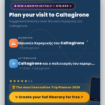
🎄 WIN A MONTH IN ITALY — €10,000 →
Plan your visit to Caltagirone
Suggested itinerary near Μουσείο Κεραμικής του
Caltagirone
MORNING
🌅
›
Μουσείο Κεραμικής του Caltagirone
📍 Caltagirone
AFTERNOON
☀️
›
Caltagirone και ο πολιτισμός του κεραμικού
📍 1.9 km · Caltagirone
★★★★★
4.9
🏆 The most innovative Trip Planner 2026
✨ Create your full itinerary for free