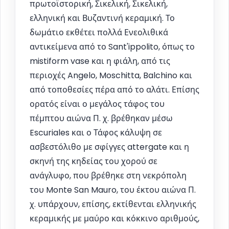
πρωτοϊστορική, Σικελική, Σικελική,
ελληνική και Βυζαντινή κεραμική. Το
δωμάτιο εκθέτει πολλά Ενεολιθικά
αντικείμενα από το Sant'ippolito, όπως το
mistiform vase και η φιάλη, από τις
περιοχές Angelo, Moschitta, Balchino και
από τοποθεσίες πέρα από το αλάτι. Επίσης
ορατός είναι ο μεγάλος τάφος του
πέμπτου αιώνα Π. χ. βρέθηκαν μέσω
Escuriales και ο Τάφος κάλυψη σε
ασβεστόλιθο με σφίγγες attergate και η
σκηνή της κηδείας του χορού σε
ανάγλυφο, που βρέθηκε στη νεκρόπολη
του Monte San Mauro, του έκτου αιώνα Π.
χ. υπάρχουν, επίσης, εκτίθενται ελληνικής
κεραμικής με μαύρο και κόκκινο αριθμούς,