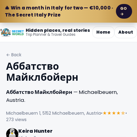
🎄 Win a month in Italy for two — €10,000 ·
GO
→
The Secret Italy Prize
Hidden places, real stories
Home
About
Trip Planner & Travel Guides
← Back
Аббатство
Майклбойерн
Аббатство Майклбойерн
— Michaelbeuern,
Austria.
Michaelbeuern 1, 5152 Michaelbeuern, Austria
•
★★★★☆
•
273 views
Keira Hunter