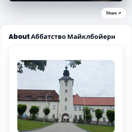
Share ↗
About Аббатство Майклбойерн