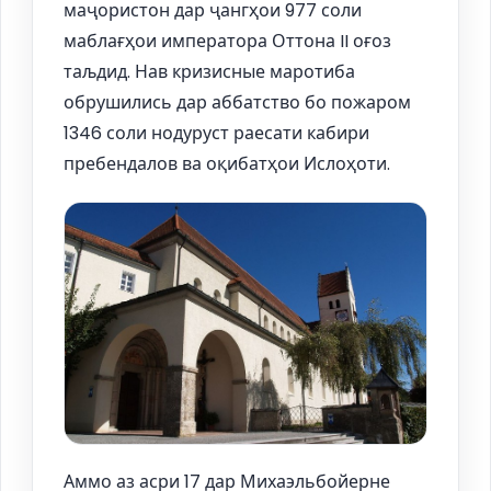
маҷористон дар ҷангҳои 977 соли
маблағҳои императора Оттона II оғоз
таљдид. Нав кризисные маротиба
обрушились дар аббатство бо пожаром
1346 соли нодуруст раесати кабири
пребендалов ва оқибатҳои Ислоҳоти.
Аммо аз асри 17 дар Михаэльбойерне