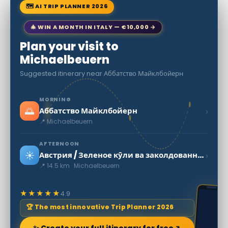
🗺 AI TRIP PLANNER 2026
🎄 WIN A MONTH IN ITALY — €10,000 →
Plan your visit to
Michaelbeuern
Suggested itinerary near Аббатство Майклбойерн
MORNING
🌅
›
Аббатство Майклбойерн
📍 Michaelbeuern
AFTERNOON
☀️
›
Австрия / Зеленое кӯли ва заколдованный подводный вудс
📍 14.5 km · Michaelbeuern
★★★★★
4.9
🏆 The most innovative Trip Planner 2026