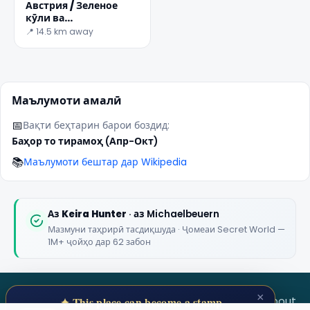
Австрия / Зеленое
кӯли ва
✕
заколдованный
📍 14.5 km away
подводный вудс
Маълумоти амалӣ
📅
Вақти беҳтарин барои боздид:
Баҳор то тирамоҳ (Апр-Окт)
📚
Маълумоти бештар дар Wikipedia
🏆
🏆 #1 Trip Planner 2026
Rated best travel app worldwide
Аз
Keira Hunter
· аз Michaelbeuern
Мазмуни таҳрирӣ тасдиқшуда · Ҷомеаи Secret World —
★★★★★
1M+ ҷойҳо дар 62 забон
Keep Exploring the World
1,000,000+ places in your pocket. Free.
×
SECRET WORLD
Terms
Privacy
About
✦ This place can become a stamp