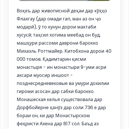
Воқеъ дар живописной деҳаи дар кӯҳҳо
Флахгау (дар омади гап, ман аз он ҷо
модарӣ), ӯ то кунун дорои мактаби
хусусӣ; таҳсил хотима меебад он буд,
машҳури рассоми даврони барокко
Михаэль Роттмайер. Китобхона дорои 40
000 томов. Қадимтарин қисми
монастыря - ин монастыри 9-уми асри
аксари муосир иншоот -
позднесредневековые ва умури дохилии
гироми асосан дар сабки барокко.
Монашеская келья существовала дар
Дорфбойерне ҳанӯз дар соли 736 е дар
бораи он, ки дар Монастырском
феҳристи Ахена дар 817 сол. Баъд аз