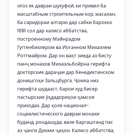
оғоз як давраи шукуфоӣ, ки привел ба
масштабным строительным кор, масалан,
ба саридораи алтарю дар сабки барокко
1691 сол дар калисо аббатства,
построенному Майнрадом
Гуггенбихлером ва Иоганном Михаэлем
Роттмайром. Дар он вақт зиеда аз бисту
панҷ монахов Михаэльбойрна гирифта
докторские дараҷаи дар бенедиктинском
донишгоҳи Зальцбурга. Ҷомеа низ
гирифта шудааст, барои худ бисер
пастырские ӯҳдадориҳои ҳамсоя
приходах. Дар ҳоле национал-
социалистического давраи монахи
буданд, рондашуда, вале баргаштанд пас
аз ҷанги Дуюми ҷаҳон. Калисо аббатства,