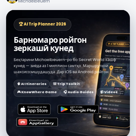
Michaelbeuern
🏆 AI Trip Planner 2026
Барномаро ройгон
зеркашӣ кунед
Беҳтарини Michaelbeuern-ро бо Secret World кашф
кунед — зиёда аз 1 миллион самтҳо. Маршрутҳои
шахсисозишудашуда. Дар iOS ва Android ройгон.
🧠 AI Itineraries
🎒 Trip Toolkit
🎮 KnowWhere Game
🎧 Audio Guides
📹 Videos