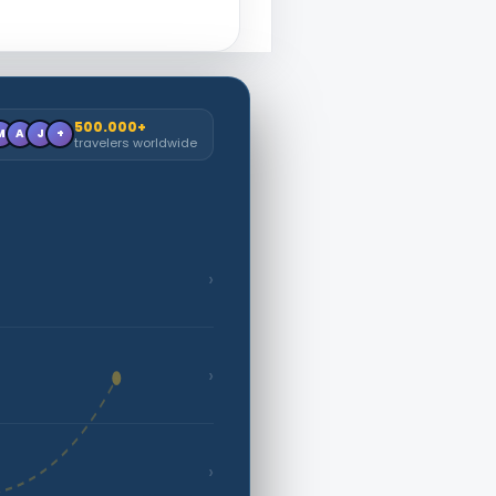
500.000+
M
A
J
+
travelers worldwide
›
›
›