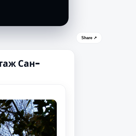
Share ↗
таж Сан-