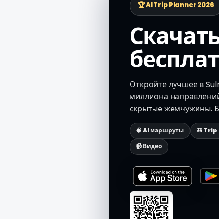
🏆 AI Trip Planner 2026
Скачат
беспла
Откройте лучшее в Sul
миллиона направлени
скрытые жемчужины. Бе
🧠 AI маршруты
🎒 Trip
📹 Видео