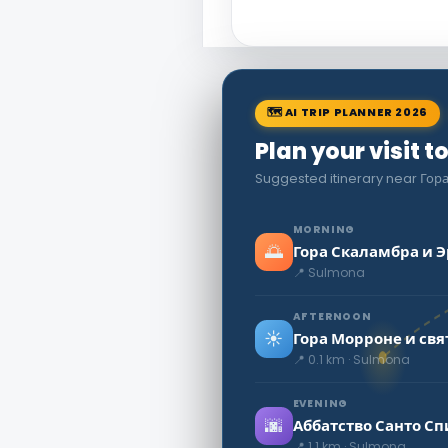
🗺 AI TRIP PLANNER 2026
Plan your visit 
Suggested itinerary near Го
MORNING
🌅
Гора Скаламбра и
📍 Sulmona
AFTERNOON
☀️
Гора Морроне и св
📍 0.1 km · Sulmona
EVENING
🌆
Аббатство Санто С
📍 1.1 km · Sulmona