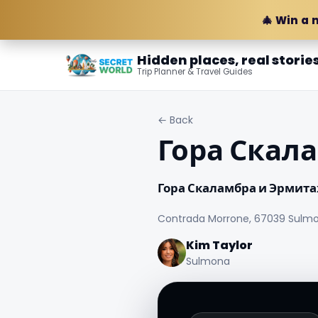
🎄 Win a 
Hidden places, real storie
Trip Planner & Travel Guides
← Back
Гора Скал
Гора Скаламбра и Эрмит
Contrada Morrone, 67039 Sulmon
Kim Taylor
Sulmona