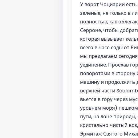
У ворот Чоциарии есть
зеленые; не только в л
полностью, как облегаю
Серроне, чтобы добрат
которая вызывает кельт
всего в часе езды от Р
мы предлагаем сегодня,
уединение. Проехав го
поворотами в сторону 
машину и продолжить д
верхней части Scalambr
вьется в гору через му
уровнем моря) пешком-э
пути, на лоне природы,
кристально чистый возд
Эрмитаж Святого Михаи