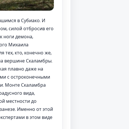
шимся в Субиако. И
лом, силой отбросив его
к ноги демона,
того Михаила
 тех, кто, конечно же,
на вершине Скаламбры.
жая плавно даже на
ами с остроконечными
и. Монте Скаламбра
адусного вида,
ой местности до
занезе. Именно от этой
экспертами в этом виде