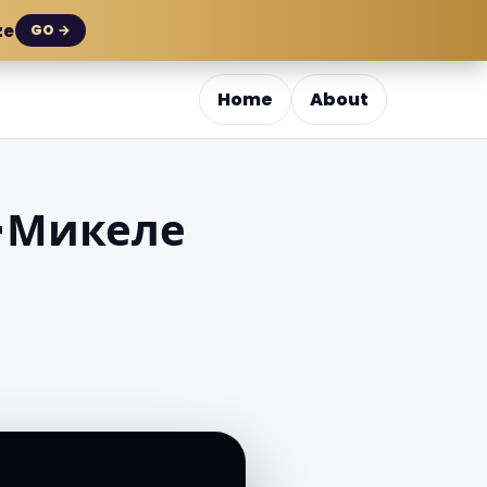
ze
GO →
Home
About
н-Микеле