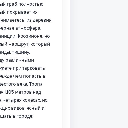
ный граб полностью
рый покрывает их
днимаетесь, из деревни
ферная атмосфера,
овинции Фрозиноне, но
овый маршрут, который
виды, тишину,
жду различными
можете припарковать
режде чем попасть в
естого века. Тропа
я 1.105 метров над
 четырех колесах, но
ющих видов, ясный и
шать в городе: