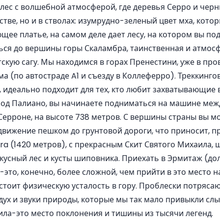
 лес с волшебной атмосферой, где деревья Серро и чер
истве, но и в стволах: изумрудно-зеленый цвет мха, кото
щее платье, на самом деле дает лесу, на котором вы по
ься до вершины горы Скаламбра, таинственная и атмос
скую сагу. Мы находимся в горах Пренестини, уже в пр
има (по автостраде A1 и съезду в Коллеферро). Треккинг
 идеально подходит для тех, кто любит захватывающие 
род Палиано, вы начинаете подниматься на машине ме
Серроне, на высоте 738 метров. С вершины страны вы 
вижение пешком до грунтовой дороги, что приносит, п
a (1420 метров), с прекрасным Скит Святого Михаила, ш
скусный лес и кусты шиповника. Приехать в Эрмитаж (дол
то, конечно, более сложной, чем прийти в это место на
 стоит физическую усталость в гору. Проблески потряса
ух и звуки природы, которые мы так мало привыкли слы
ла-это место поклонения и тишины из тысячи легенд.