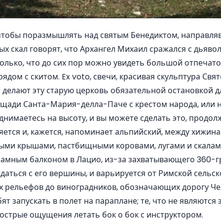
 чтобы поразмышлять над святым Бенедиктом, направляв
ых скал говорят, что Архангел Михаил сражался с дьяво
олько, что до сих пор можно увидеть большой отпечато
ядом с скитом. Ex voto, свечи, красивая скульптура Свя
делают эту старую церковь обязательной остановкой для
ощади Санта-Мария-делла-Паче с крестом народа, или 
однимаетесь на высоту, и вы можете сделать это, продол
ется и, кажется, напоминает альпийский, между хижин
ыми крышами, пастбищными коровами, лугами и скалам
амным балконом в Лацио, из-за захватывающего 360-гр
аться с его вершины, и варьируется от Римской сельск
х рельефов до виноградников, обозначающих дорогу Че
т запускать в полет на параплане; те, что не являются 
 острые ощущения летать бок о бок с инструктором.