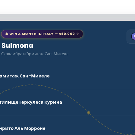
🎄 WIN A MONTH IN ITALY — €10,000 →
to Sulmona
ра Скаламбра и Эрмитаж Сан-Микеле
 Эрмитаж Сан-Микеле
ятилище Геркулеса Курина
пирито Аль Морроне