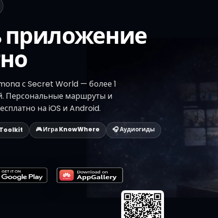
ь приложение
тно
mona с Secret World — более 1
й. Персональные маршруты и
сплатно на iOS и Android.
🎮 Игра KnowWhere
🎧 Аудиогиды
 Toolkit