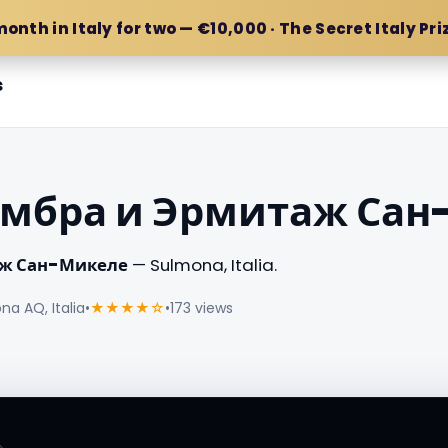
month in Italy for two — €10,000 · The Secret Italy Pri
s
амбра и Эрмитаж Са
аж Сан-Микеле
— Sulmona, Italia.
a AQ, Italia
•
★★★★☆
•
173 views