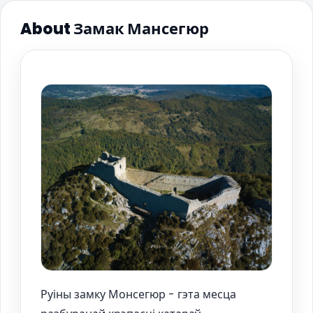
About Замак Мансегюр
Руіны замку Монсегюр - гэта месца