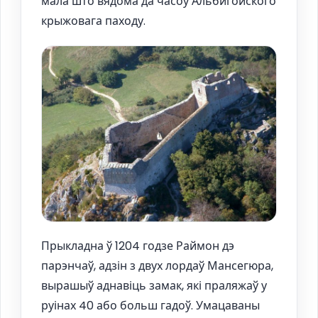
мала што вядома да часоў Альбигойского
крыжовага паходу.
Прыкладна ў 1204 годзе Раймон дэ
парэнчаў, адзін з двух лордаў Мансегюра,
вырашыў аднавіць замак, які праляжаў у
руінах 40 або больш гадоў. Умацаваны