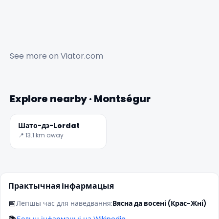
See more on
Viator.com
Explore nearby · Montségur
✕
Шато-дэ-Lordat
📍 13.1 km away
Практычная інфармацыя
📅
Лепшы час для наведвання:
Вясна да восені (Крас-Жні)