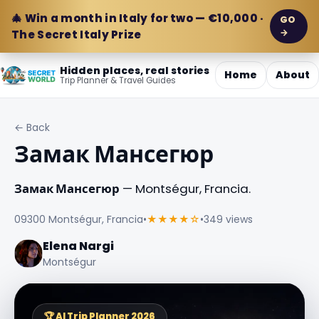
🎄 Win a month in Italy for two — €10,000 ·
GO
→
The Secret Italy Prize
Hidden places, real stories
Home
About
Trip Planner & Travel Guides
← Back
Замак Мансегюр
Замак Мансегюр
— Montségur, Francia.
09300 Montségur, Francia
•
★★★★☆
•
349 views
Elena Nargi
Montségur
🏆 AI Trip Planner 2026