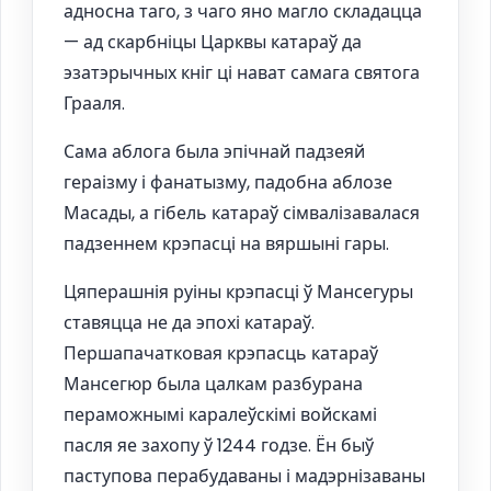
адносна таго, з чаго яно магло складацца
— ад скарбніцы Царквы катараў да
эзатэрычных кніг ці нават самага святога
Грааля.
Сама аблога была эпічнай падзеяй
гераізму і фанатызму, падобна аблозе
Масады, а гібель катараў сімвалізавалася
падзеннем крэпасці на вяршыні гары.
Цяперашнія руіны крэпасці ў Мансегуры
ставяцца не да эпохі катараў.
Першапачатковая крэпасць катараў
Мансегюр была цалкам разбурана
пераможнымі каралеўскімі войскамі
пасля яе захопу ў 1244 годзе. Ён быў
паступова перабудаваны і мадэрнізаваны