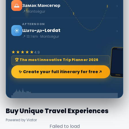
🌅
›
Замак Мансегюр
📍 Montségur
AFTERNOON
☀️
›
Шато-дэ-Lordat
📍 13.1 km · Montségur
★★★★★
4.9
🏆 The most innovative Trip Planner 2026
✨ Create your full itinerary for free
Buy Unique Travel Experiences
Powered by Viator
Failed to load