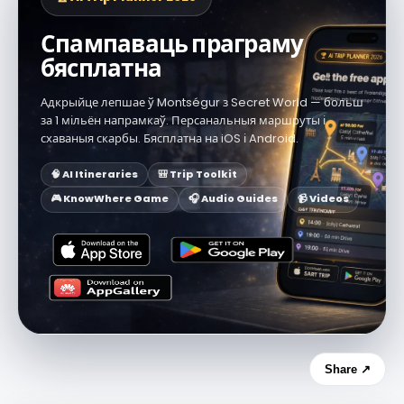
Спампаваць праграму
бясплатна
Адкрыйце лепшае ў Montségur з Secret World — больш
за 1 мільён напрамкаў. Персанальныя маршруты і
схаваныя скарбы. Бясплатна на iOS і Android.
🧠 AI Itineraries
🎒 Trip Toolkit
🎮 KnowWhere Game
🎧 Audio Guides
📹 Videos
Share ↗