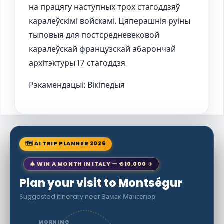
на працягу наступных трох стагоддзяў
каралеўскімі войскамі. Цяперашнія руіны
тыповыя для постсредневековой
каралеўскай французскай абарончай
архітэктуры 17 стагоддзя.
Рэкамендацыі: Вікіпедыя
🗺 AI TRIP PLANNER 2026
🎄 WIN A MONTH IN ITALY — €10,000 →
Plan your visit to Montségur
Suggested itinerary near Замак Мансегюр
MORNING