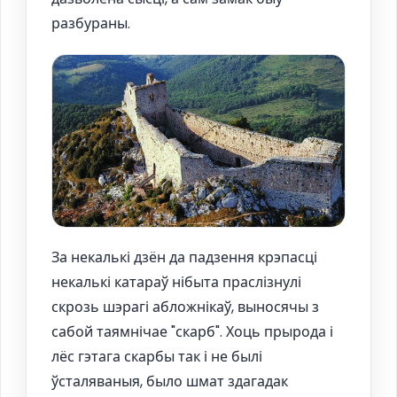
разбураны.
За некалькі дзён да падзення крэпасці
некалькі катараў нібыта праслізнулі
скрозь шэрагі абложнікаў, выносячы з
сабой таямнічае "скарб". Хоць прырода і
лёс гэтага скарбы так і не былі
ўсталяваныя, было шмат здагадак