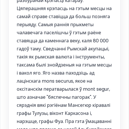
разбуранай крэпасці катараў.
Цяперашняя крэпасць на гэтым месцы на
самай справе ставіцца да больш позняга
перыяду. Самыя раннія прыкметы
чалавечага паселішчы ў гэтым раёне
ставяцца да каменнага веку, каля 80 000
гадоў таму. Сведчанні Рымскай акупацыі,
такія як рымская валюта і інструменты,
таксама былі знойдзеныя на гэтым месцы
і вакол яго. Яго назва паходзіць ад
лацінскага mons securus, якое на
оксітанскім ператварылася ў mont segur,
што азначае "бяспечны пагорак". У
сярэднія вякі рэгіёнам Мансегюр кіравалі
графы Тулузы, віконт Каркасона і,
нарэшце, графы Фуа. Пра гэта ўмацаванні