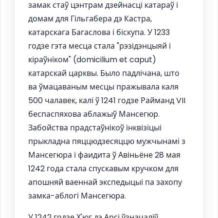
замак стаў цэнтрам дзейнасці катараў і
домам для Гільгабера дэ Кастра,
катарскага Багаслова і біскупа. У 1233
годзе гэта месца стала "рэзідэнцыяй і
кіраўніком" (domicilium et caput)
катарскай царквы. Было падлічана, што
ва ўмацаваным месцы пражывала каля
500 чалавек, калі ў 1241 годзе Райманд VII
беспаспяхова аблажыў Мансегюр.
Забойства прадстаўнікоў інквізіцыі
прыкладна пяццюдзесяццю мужчынамі з
Мансегюра і фаидита ў Авіньёне 28 мая
1242 года стала спускавым кручком для
апошняй ваеннай экспедыцыі па захопу
замка-аблогі Мансегюра.
У 1242 годзе Х'юг дэ Арсі ўзначаліў