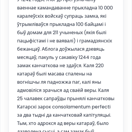
ваеннае камандаванне прыкладна 10 000
каралеўскіх войскаў супраць замка, які
ўтрымліваўся прыкладна 100 байцамі і
быў домам для 211 учыненых (якія былі
пацыфістамі і не ваявалі) і грамадзянскіх
бежанцаў. Аблога доўжылася дзевяць
месяцаў, пакуль у сакавіку 1244 года
замак канчаткова не здаўся. Каля 220
катараў былі масава спалены на
вогнішчы ля падножжа паг, калі яны
адмовіліся зрачыся ад сваёй веры. Каля
25 чалавек сапраўды прынялі канчатковы
Катарскі зарок consolamentum perfecti
за два тыдні да канчатковай капітуляцыі.
Тым, хто адрокся ад веры катараў, было
дазволена сысці, а сам замак быў