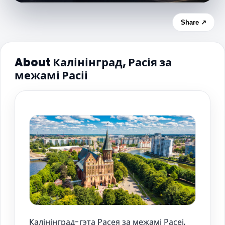
Share ↗
About Калінінград, Расія за
межамі Расіі
Калінінград-гэта Расея за межамі Расеі,