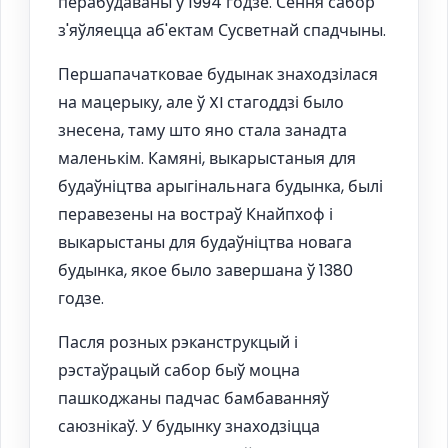
перабудаваны ў 1994 годзе. Сёння сабор
з'яўляецца аб'ектам Сусветнай спадчыны.
Першапачатковае будынак знаходзілася
на мацерыку, але ў XI стагоддзі было
знесена, таму што яно стала занадта
маленькім. Камяні, выкарыстаныя для
будаўніцтва арыгінальнага будынка, былі
перавезены на востраў Кнайпхоф і
выкарыстаны для будаўніцтва новага
будынка, якое было завершана ў 1380
годзе.
Пасля розных рэканструкцый і
рэстаўрацый сабор быў моцна
пашкоджаны падчас бамбаванняў
саюзнікаў. У будынку знаходзіцца