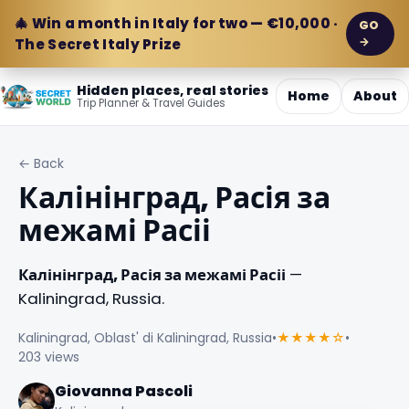
🎄 Win a month in Italy for two — €10,000 ·
GO
→
The Secret Italy Prize
Hidden places, real stories
Home
About
Trip Planner & Travel Guides
← Back
Калінінград, Расія за
межамі Расіі
Калінінград, Расія за межамі Расіі
—
Kaliningrad, Russia.
Kaliningrad, Oblast' di Kaliningrad, Russia
•
★★★★☆
•
203 views
Giovanna Pascoli