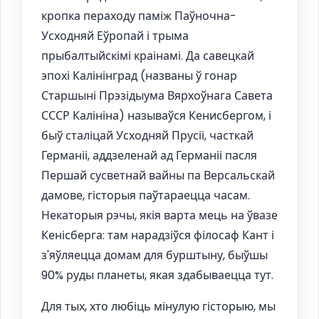
кропка пераходу паміж Паўночна-
Усходняй Еўропай і трыма
прыбалтыйскімі краінамі. Да савецкай
эпохі Калінінград (названы ў гонар
Старшыні Прэзідыума Вярхоўнага Савета
СССР Калініна) называўся Кенисбергом, і
быў сталіцай Усходняй Прусіі, часткай
Германіі, аддзеленай ад Германіі пасля
Першай сусветнай вайны па Версальскай
дамове, гісторыя паўтараецца часам.
Некаторыя рэчы, якія варта мець на ўвазе
Кенісберга: там нарадзіўся філосаф Кант і
з'яўляецца домам для бурштыну, быўшы
90% руды планеты, якая здабываецца тут.
Для тых, хто любіць мінулую гісторыю, мы