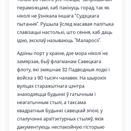
пераможцамі, каб пакінуць горад, так як
ніколі не ўзнікала іншага "Судэцкага
пытання". Рушыла ўслед масавая палітыка
славізацыі настолькі, што сёння, каб даць
ідэю, эксклаў называюць "Маларосіі".
Адзіны порт у краіне, дзе мора ніколі не
замярзае, быў флагманам Савецкага
флоту, які змяшчае 32 Падводныя лодкі і
войска з 90 тысяч чалавек. На шырокіх
вуліцах старажытнага цэнтра
знаходзяцца будынкі ў гатычным і
неагатычным стылі, а таксама
квадратныя Будынкі савецкай эпохі, у
спалучэнні архітэктурных стыляў, якія
дакументуюць неспакойную гісторыю