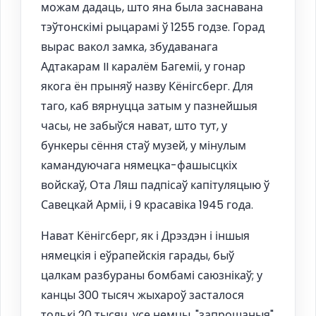
можам дадаць, што яна была заснавана
тэўтонскімі рыцарамі ў 1255 годзе. Горад
вырас вакол замка, збудаванага
Адтакарам II каралём Багеміі, у гонар
якога ён прыняў назву Кёнігсберг. Для
таго, каб вярнуцца затым у пазнейшыя
часы, не забыўся нават, што тут, у
бункеры сёння стаў музей, у мінулым
камандуючага нямецка-фашысцкіх
войскаў, Ота Ляш падпісаў капітуляцыю ў
Савецкай Арміі, і 9 красавіка 1945 года.
Нават Кёнігсберг, як і Дрэздэн і іншыя
нямецкія і еўрапейскія гарады, быў
цалкам разбураны бомбамі саюзнікаў; у
канцы 300 тысяч жыхароў засталося
толькі 20 тысяч, усе немцы, "запрошаныя"