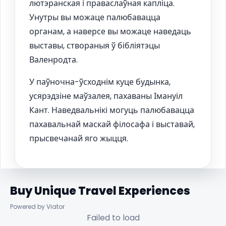
лютэранская і праваслаўная капліца.
Унутры вы можаце палюбавацца
органам, а наверсе вы можаце наведаць
выставы, створаныя ў бібліятэцы
Валенродта.
У паўночна-ўсходнім куце будынка,
усярэдзіне маўзалея, пахаваны Імануіл
Кант. Наведвальнікі могуць палюбавацца
пахавальнай маскай філосафа і выставай,
прысвечанай яго жыцця.
Buy Unique Travel Experiences
Powered by Viator
Failed to load