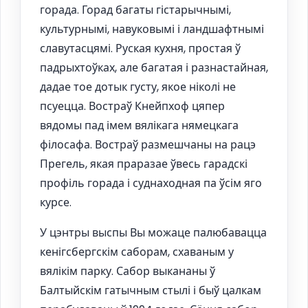
горада. Горад багаты гістарычнымі,
культурнымі, навуковымі і ландшафтнымі
славутасцямі. Руская кухня, простая ў
падрыхтоўках, але багатая і разнастайная,
дадае тое дотык густу, якое ніколі не
псуецца. Востраў Кнейпхоф цяпер
вядомы пад імем вялікага нямецкага
філосафа. Востраў размешчаны на рацэ
Прегель, якая праразае ўвесь гарадскі
профіль горада і суднаходная па ўсім яго
курсе.
У цэнтры выспы Вы можаце палюбавацца
кенігсбергскім саборам, схаваным у
вялікім парку. Сабор выкананы ў
Балтыйскім гатычным стылі і быў цалкам