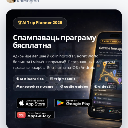
Kaliningrad
🏆 AI Trip Planner 2026
Спампаваць праграму
бясплатна
Адкрыйце лепшае ў Kaliningrad з Secret World —
больш за 1 мільён напрамкаў. Персанальныя маршруты
і схаваныя скарбы. Бясплатна на iOS і Android.
🧠 AI Itineraries
🎒 Trip Toolkit
🎮 KnowWhere Game
🎧 Audio Guides
📹 Videos