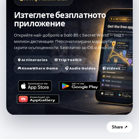
Изтеглете безплатното
приложение
Открийте най-доброто в Salò BS с Secret World — над 1
милион дестинации. Персонализирани маршрути и
скрити скъпоценности. Безплатно за iOS и Android.
🧠 AI Itineraries
🎒 Trip Toolkit
🎮 KnowWhere Game
🎧 Audio Guides
📹 Videos
Share ↗