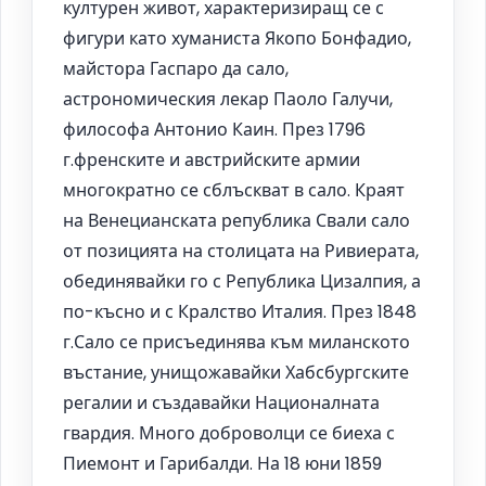
културен живот, характеризиращ се с
фигури като хуманиста Якопо Бонфадио,
майстора Гаспаро да сало,
астрономическия лекар Паоло Галучи,
философа Антонио Каин. През 1796
г.френските и австрийските армии
многократно се сблъскват в сало. Краят
на Венецианската република Свали сало
от позицията на столицата на Ривиерата,
обединявайки го с Република Цизалпия, а
по-късно и с Кралство Италия. През 1848
г.Сало се присъединява към миланското
въстание, унищожавайки Хабсбургските
регалии и създавайки Националната
гвардия. Много доброволци се биеха с
Пиемонт и Гарибалди. На 18 юни 1859