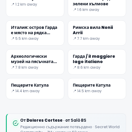
зелени хълмове
📍 1.2 km away
📍 1.6 km away
Италия: остров Гарда
Римска вила Nonii
е място на рядка
Arrii
красота
📍 5.5 km away
📍 7.7 km away
✕
Археологически
Гарда / il maggiore
музей на пясъчната
lago italiano
долина
📍 7.8 km away
📍 8.6 km away
Пещерите Катула
Пещерите Катула
📍 14.4 km away
📍 14.5 km away
🏆
🏆 #1 Trip Planner 2026
Rated best travel app worldwide
От
Dolores Cortese
· от Salò BS
Редакционно съдържание потвърдено · Secret World
★★★★★