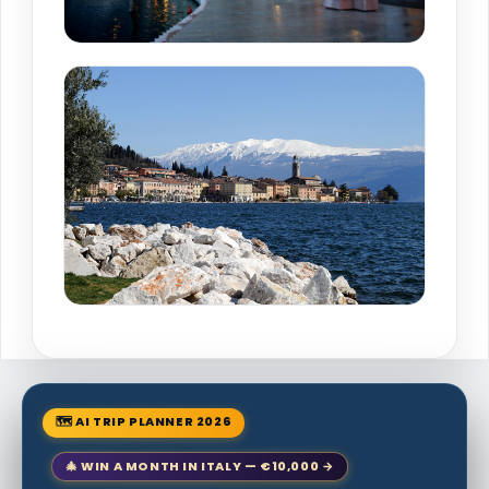
🗺 AI TRIP PLANNER 2026
🎄 WIN A MONTH IN ITALY — €10,000 →