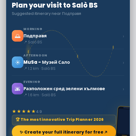
Plan your visit to Salò BS
Suggested itinerary near Подправя
MORNING
🌅
›
Подправя
📍 Salò BS
AFTERNOON
☀️
›
MuSa - Музей Сало
📍 1.2 km · Salò BS
EVENING
🌆
›
Разположен сред зелени хълмове
📍 1.6 km · Salò BS
★★★★★
4.9
🏆 The most innovative Trip Planner 2026
✨ Create your full itinerary for free