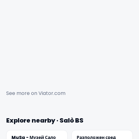
See more on
Viator.com
Explore nearby · Salò BS
MuSa - Музей Сало
Разположен сред