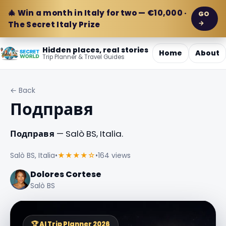
🎄 Win a month in Italy for two — €10,000 ·
GO
→
The Secret Italy Prize
Hidden places, real stories
Home
About
Trip Planner & Travel Guides
← Back
Подправя
Подправя
— Salò BS, Italia.
Salò BS, Italia
•
★★★★☆
•
164 views
Dolores Cortese
Salò BS
🏆 AI Trip Planner 2026