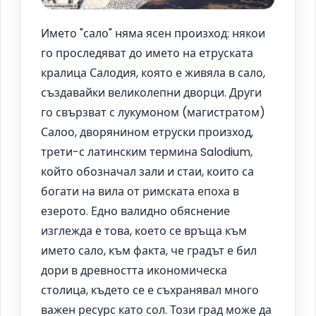
Името "сало" няма ясен произход: някои
го проследяват до името на етруската
кралица Салодия, която е живяла в сало,
създавайки великолепни дворци. Други
го свързват с лукумоном (магистратом)
Салоо, дворянином етруски произход,
трети-с латинским термина Salodium,
който обозначал зали и стаи, които са
богати на вила от римската епоха в
езерото. Едно валидно обяснение
изглежда е това, което се връща към
името сало, към факта, че градът е бил
дори в древността икономическа
столица, където се е съхранявал много
важен ресурс като сол. Този град може да