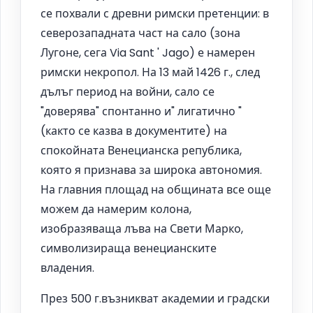
се похвали с древни римски претенции: в
северозападната част на сало (зона
Лугоне, сега Via Sant ' Jago) е намерен
римски некропол. На 13 май 1426 г., след
дълъг период на войни, сало се
"доверява" спонтанно и" лигатично "
(както се казва в документите) на
спокойната Венецианска република,
която я признава за широка автономия.
На главния площад на общината все още
можем да намерим колона,
изобразяваща лъва на Свети Марко,
символизираща венецианските
владения.
През 500 г.възникват академии и градски