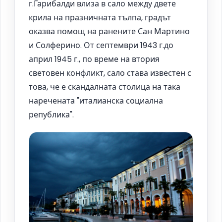
г.Гарибалди влиза в сало между двете
крила на празничната тълпа, градът
оказва помощ на ранените Сан Мартино
и Солферино. От септември 1943 г.до
април 1945 г., по време на втория
световен конфликт, сало става известен с
това, че е скандалната столица на така
наречената "италианска социална
република".