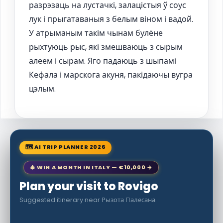
разрэзаць на лустачкі, залацістыя ў соус
лук і прыгатаваныя з белым віном і вадой.
У атрыманым такім чынам булёне
рыхтуюць рыс, які змешваюць з сырым
алеем і сырам. Яго падаюць з шыпамі
Кефала і марскога акуня, пакідаючы вугра
цэлым.
🗺 AI TRIP PLANNER 2026
🎄 WIN A MONTH IN ITALY — €10,000 →
Plan your visit to Rovigo
Suggested itinerary near Рызота Палесана