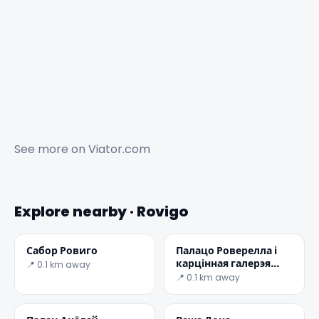
See more on
Viator.com
Explore nearby · Rovigo
Сабор Ровиго
Палацо Роверелла і
карцінная галерэя
📍 0.1 km away
Акадэміі Канкордзі
📍 0.1 km away