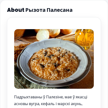
About Рызота Палесана
Падрыхтаваны ў Палезіне, мае ў якасці
асновы вугра, кефаль і марскі акунь,