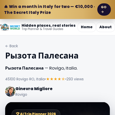
🎄 Win a month in Italy for two — €10,000 ·
GO
→
The Secret Italy Prize
Hidden places, real stories
Home
About
Trip Planner & Travel Guides
← Back
Рызота Палесана
Рызота Палесана
— Rovigo, Italia.
45100 Rovigo RO, Italia
•
★★★★☆
•
293 views
Ginevra Migliore
Rovigo
🏆 AI Trip Planner 2026