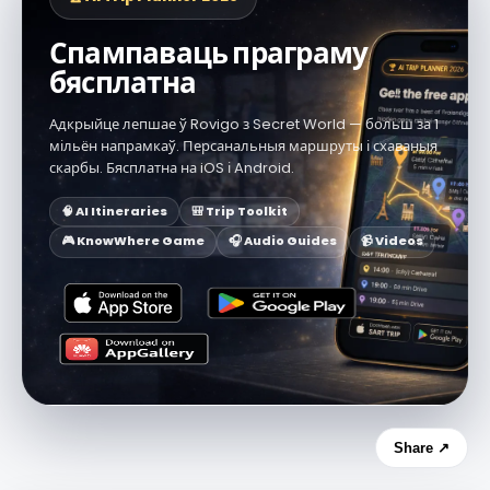
Спампаваць праграму
бясплатна
Адкрыйце лепшае ў Rovigo з Secret World — больш за 1
мільён напрамкаў. Персанальныя маршруты і схаваныя
скарбы. Бясплатна на iOS і Android.
🧠 AI Itineraries
🎒 Trip Toolkit
🎮 KnowWhere Game
🎧 Audio Guides
📹 Videos
Share ↗