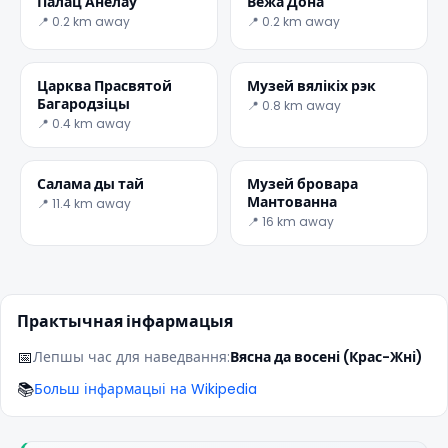
Палац Анёлаў
Вежа Дона
📍 0.2 km away
📍 0.2 km away
Царква Прасвятой
Музей вялікіх рэк
Багародзіцы
📍 0.8 km away
📍 0.4 km away
Салама ды тай
Музей бровара
Мантованна
📍 11.4 km away
📍 16 km away
Практычная інфармацыя
📅
Лепшы час для наведвання:
Вясна да восені (Крас-Жні)
📚
Больш інфармацыі на Wikipedia