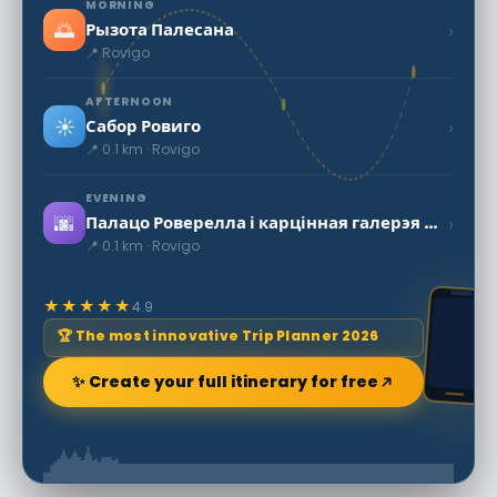
MORNING
🌅
›
Рызота Палесана
📍 Rovigo
AFTERNOON
☀️
›
Сабор Ровиго
📍 0.1 km · Rovigo
EVENING
🌆
›
Палацо Роверелла і карцінная галерэя Акадэміі Канкордзі
📍 0.1 km · Rovigo
★★★★★
4.9
🏆 The most innovative Trip Planner 2026
✨ Create your full itinerary for free