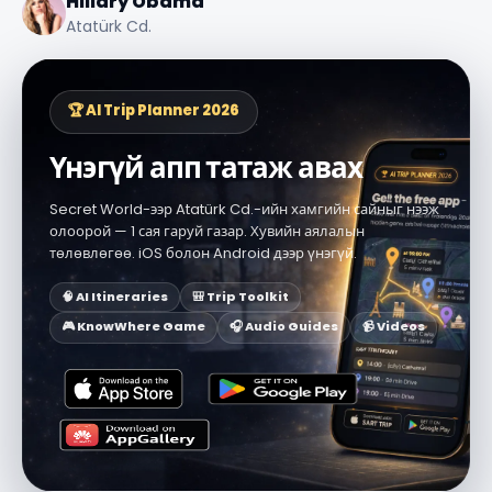
Hillary Obama
Atatürk Cd.
🏆 AI Trip Planner 2026
Үнэгүй апп татаж авах
Secret World-ээр Atatürk Cd.-ийн хамгийн сайныг нээж
олоорой — 1 сая гаруй газар. Хувийн аялалын
төлөвлөгөө. iOS болон Android дээр үнэгүй.
🧠 AI Itineraries
🎒 Trip Toolkit
🎮 KnowWhere Game
🎧 Audio Guides
📹 Videos