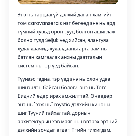
Энэ нь гарцаагүй дэлхий даяар хамгийн
том caravanserais нэг бөгөөд энэ нь ард
түмний хувьд орон сууц болгон ашиглаж
болно тулд Seljuk үед хийсэн, ялангуяа
худалдаачид, худалдааны арга зам нь
батлан хамгаалах анхны даатгалын
систем нь тэр үед байсан.
Түүнээс гадна, тэр үед энэ нь олон удаа
шинэчлэн байсан боловч энэ нь Төгс
Бидний өдөр ирэх амжилттай. Өнөөдөр
энэ нь "ээж нь" mystic дэлхийн киноны
шиг Түүний гайхалтай, дорнын
архитектурын хэв маяг нь нэвтрэх эртний
дэлхийн зочдыг өгдөг. Т-ийн гижигдэм,