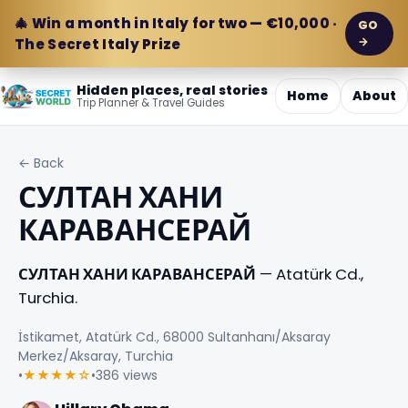
🎄 Win a month in Italy for two — €10,000 ·
GO
→
The Secret Italy Prize
Hidden places, real stories
Home
About
Trip Planner & Travel Guides
← Back
СУЛТАН ХАНИ
КАРАВАНСЕРАЙ
СУЛТАН ХАНИ КАРАВАНСЕРАЙ
— Atatürk Cd.,
Turchia.
İstikamet, Atatürk Cd., 68000 Sultanhanı/Aksaray
Merkez/Aksaray, Turchia
•
★★★★☆
•
386 views