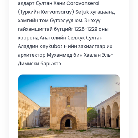
алдарт Султан Хани Caravanserai
(Туркийн Kervansaray) Seljuk хугацаанд
хамгийн том бүтээлүүд юм. Энэхүү
гайхамшигтай бүтцийг 1228-1229 оны
хооронд Анатолийн Селжук Султан
Аладдин Keykubat I-ийн захиалгаар их
архитектор Мухаммед бин Хавлан Эль-
Димиски барьжээ.