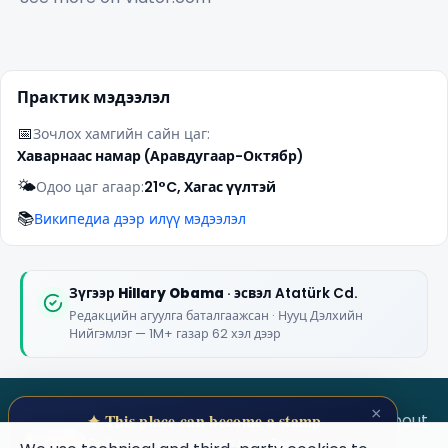
Практик мэдээлэл
📅
Зочлох хамгийн сайн цаг:
Хаварнаас намар (Аравдугаар-Октябр)
🌤️
Одоо цаг агаар:
21°C, Хагас үүлтэй
📚
Википедиа дээр илүү мэдээлэл
Зүгээр
Hillary Obama
· эсвэл Atatürk Cd.
Редакцийн агуулга баталгаажсан · Нууц Дэлхийн
Нийгэмлэг — 1M+ газар 62 хэл дээр
×
SECRET WORLD
Terms
Privacy
About
✦ This place can become a stamp
Collect secret places in your Secret