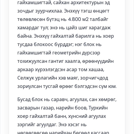
гайхамшигтай, сайхан архитектурын эд
зочдыг зуурчихлаа. Энэхүү тэгш өнцөгт
төлөвлөсөн бүтэц нь 4.800 м2 талбайг
хамардаг тул; энэ нь цайз шиг харагдаж
байна. Энэхүү гайхалтай барилга нь хоер
тусдаа блокоос бүрддэг; нэг блок нь
гайхамшигтай геометрийн дүрсээр
тохижуулсан гантиг хаалга, өрөөнүүдийн
аркаар хүрээлэгдсэн асар том хашаа,
Селжук урлагийн хэв маяг, зорчигчдод
зориулсан тусгай өрөөг бэлгэдсэн сүм юм.
Бусад блок нь саравч, агуулах, сан хөмрөг,
засварын газар, нарийн боов, Туркийн
хоер гайхалтай банн, хүнсний агуулах
зэргийг агуулдаг. Энэ хэсэг нь
нөгөөгөөсөө нарийхан бөгөөд кассаар