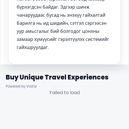
бүрхэгдсэн байдаг. Эдгээр шинж
чанаруудаас бусад нь энэхүү гайхалтай
барилга нь ид шидийн, сэтгэл сэргээсэн
уур амьсгалыг бий болгодог цонхны
замаар хүмүүсийг гэрэлтүүлэх системийг
гайхшруулдаг.
Buy Unique Travel Experiences
Powered by Viator
Failed to load