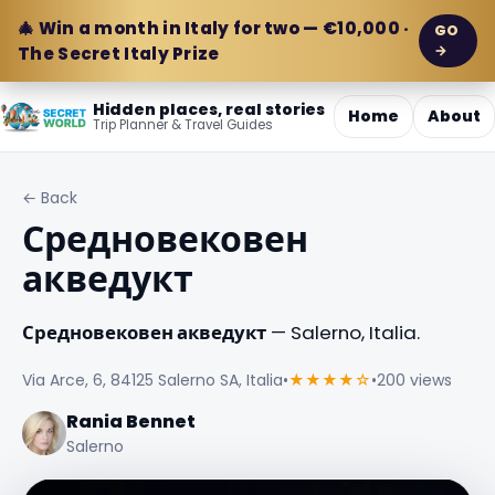
🎄 Win a month in Italy for two — €10,000 ·
GO
→
The Secret Italy Prize
Hidden places, real stories
Home
About
Trip Planner & Travel Guides
← Back
Средновековен
акведукт
Средновековен акведукт
— Salerno, Italia.
Via Arce, 6, 84125 Salerno SA, Italia
•
★★★★☆
•
200 views
Rania Bennet
Salerno