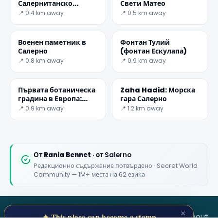
Салернитанско
Свети Матео
медицинско училище
📍 0.4 km away
📍 0.5 km away
✕
Военен паметник в
Фонтан Тулий
Салерно
(фонтан Ескулапа)
📍 0.8 km away
📍 0.9 km away
Първата ботаническа
Zaha Hadid: Морска
градина в Европа:
гара Салерно
градината на
📍 0.9 km away
📍 1.2 km away
Минерва
🏆
🏆 #1 Trip Planner 2026
Rated best travel app worldwide
От
Rania Bennet
· от Salerno
Редакционно съдържание потвърдено · Secret World
★★★★★
Community — 1M+ места на 62 езика
Keep Exploring the World
1,000,000+ places in your pocket. Free.
×
SECRET WORLD
Terms
Privacy
About
✦ This place can become a stamp