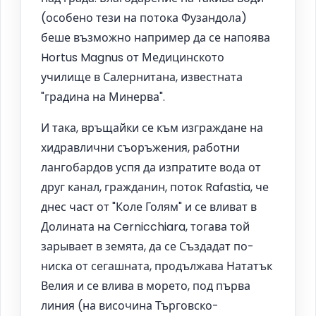
(особено тези на потока Фузандола)
беше възможно например да се напоява
Hortus Magnus от Медицинското
училище в Салернитана, известната
"градина на Минерва".
И така, връщайки се към изграждане на
хидравлични съоръжения, работни
лангобардов успя да изпратите вода от
друг канал, гражданин, поток Rafastia, че
днес част от "Коле Голям" и се вливат в
Долината на Cernicchiara, тогава той
зарывает в земята, да се Създадат по-
ниска от сегашната, продължава Нататък
Велия и се влива в морето, под първа
линия (на височина Търговско-