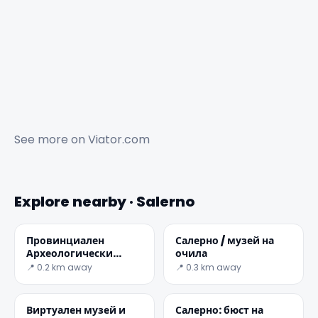
See more on
Viator.com
Explore nearby · Salerno
Провинциален
Салерно / музей на
Археологически
очила
музей Салерно
📍 0.2 km away
📍 0.3 km away
Виртуален музей и
Салерно: бюст на