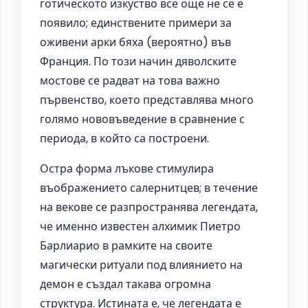
готическото изкуство все още не се е
появило; единствените примери за
оживени арки бяха (вероятно) във
Франция. По този начин дяволските
мостове се радват на това важно
първенство, което представлява много
голямо нововъведение в сравнение с
периода, в който са построени.
Остра форма лъкове стимулира
въображението салернитцев; в течение
на векове се разпространява легендата,
че именно известен алхимик Пиетро
Барлиарио в рамките на своите
магически ритуали под влиянието на
демон е създал такава огромна
структура. Истината е, че легендата е