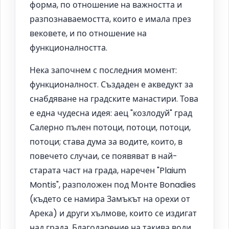
форма, по отношение на важността и
разпознаваемостта, които е имала през
вековете, и по отношение на
функционалността.
Нека започнем с последния момент:
функционалност. Създаден е акведукт за
снабдяване на градските манастири. Това
е една чудесна идея: аец "козлодуй" град
Салерно пълен потоци, потоци, потоци,
потоци; става дума за водите, които, в
повечето случаи, се появяват в най-
старата част на града, наречен "Plaium
Montis", разположен под Монте Bonadies
(където се намира Замъкът на орехи от
Арека) и други хълмове, които се издигат
над града. Благодарение на такива води