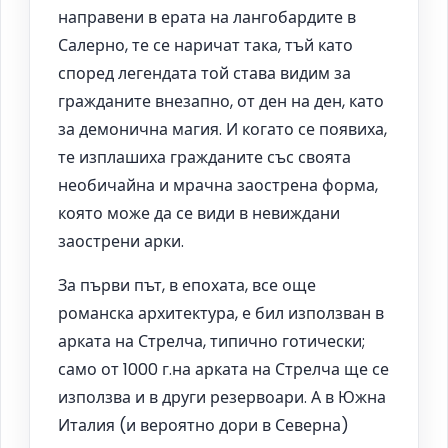
направени в ерата на лангобардите в
Салерно, те се наричат така, тъй като
според легендата той става видим за
гражданите внезапно, от ден на ден, като
за демонична магия. И когато се появиха,
те изплашиха гражданите със своята
необичайна и мрачна заострена форма,
която може да се види в невиждани
заострени арки.
За първи път, в епохата, все още
романска архитектура, е бил използван в
арката на Стрелча, типично готически;
само от 1000 г.на арката на Стрелча ще се
използва и в други резервоари. А в Южна
Италия (и вероятно дори в Северна)