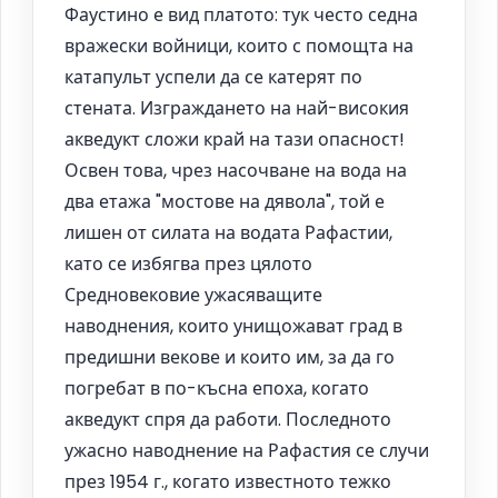
Фаустино е вид платото: тук често седна
вражески войници, които с помощта на
катапульт успели да се катерят по
стената. Изграждането на най-високия
акведукт сложи край на тази опасност!
Освен това, чрез насочване на вода на
два етажа "мостове на дявола", той е
лишен от силата на водата Рафастии,
като се избягва през цялото
Средновековие ужасяващите
наводнения, които унищожават град в
предишни векове и които им, за да го
погребат в по-късна епоха, когато
акведукт спря да работи. Последното
ужасно наводнение на Рафастия се случи
през 1954 г., когато известното тежко