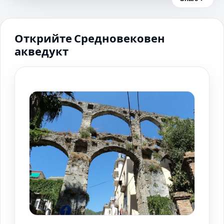
Открийте Средновековен
акведукт