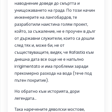
наводнение доведе до смъртта и
унищожаването на града. По този начин
инженерите на лангобардов, те
разработили наистина голям проект,
който, за съжаление, не е проучен в дълг
от държавни служители, които са дошли
след тях и, може би, не от
съществуващите, видях, че Rafastia към
днешна дата все още не е напълно
irrigimentato и има проблеми заради
прекомерно разхода на вода (тече под
пътен покритие).
Но обратно към историята, дори
легендата…
Така наречените дяволски мостове,