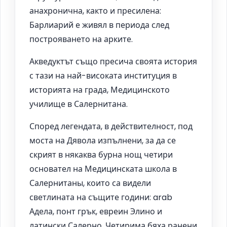
анахронична, както и пресилена:
Барлиарий е живял в периода след
построяването на арките.
Акведуктът също пресича своята история
с тази на най-високата институция в
историята на града, Медицинското
училище в Салернитана.
Според легендата, в действителност, под
моста на Дявола изпълнени, за да се
скрият в някаква бурна нощ четири
основател на Медицинската школа в
Салернитаны, които са видели
светлината на същите години: arab
Адела, понт грък, евреин Элино и
латински Салерно. Четирима бяха ранени