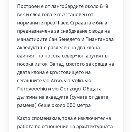
Построен е от лангобардите около 8-9
век и след това е възстановен от
норманите през 11 век. Сградата е била
предназначена за снабдяване с вода на
манастирите Сан Бенедето и Пиантанова.
Акведуктът е разделен на два клона:
единият по посока север-юг, другият в
посока изток-Запад; мястото за среща на
двата клона е кръстовището на
сегашните via Arce, via Velia, via
Fieravecchia и via Gonzaga. Общата
дължина на акведукта (сумата от двете
рамена) беше около 650 метра.
Както споменахме, това е изключителна
работа по отношение на архитектурната