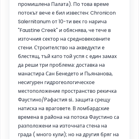
промишлена Палата). По това време
потокът вече е бил известен: Chronicon
Salernitanum от 10-ти век го нарича
"Faustine Creek" и обяснява, че тече в
източния сектор на средновековните
стени. Строителство на акведукти е
блестящ, тъй като той успя с един замах
да реши три проблема: доставка на
манастира Сан Бенедето и Пьянанова,
несигурен гидрогеологическое
местоположение пространство рекичка
Фаустино/Рафастия si.. защита срещу
натиска на враговете. В ломбардские
времена в района на потока Фаустино са
разположени на източната стена на
града ( много кули); но на другия бряг на