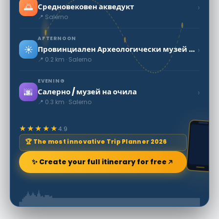
🌅
›
Средновековен акведукт
📍 Salerno
AFTERNOON
☀️
›
Провинциален Археологически музей Салерно
📍 0.2 km · Salerno
EVENING
🌆
›
Салерно / музей на очила
📍 0.3 km · Salerno
★★★★★
4.9
🏆 The most innovative Trip Planner 2026
✨ Create your full itinerary for free