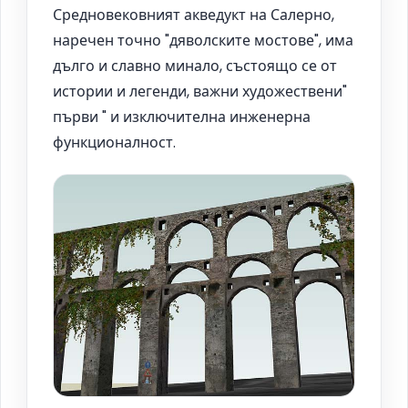
Средновековният акведукт на Салерно,
наречен точно "дяволските мостове", има
дълго и славно минало, състоящо се от
истории и легенди, важни художествени"
първи " и изключителна инженерна
функционалност.