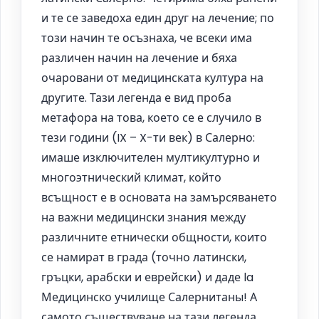
и те се заведоха един друг на лечение; по
този начин те осъзнаха, че всеки има
различен начин на лечение и бяха
очаровани от медицинската култура на
другите. Тази легенда е вид проба
метафора на това, което се е случило в
тези години (IX – X-ти век) в Салерно:
имаше изключителен мултикултурно и
многоэтнический климат, който
всъщност е в основата на замърсяването
на важни медицински знания между
различните етнически общности, които
се намират в града (точно латински,
гръцки, арабски и еврейски) и даде la
Медицинско училище Салернитаны! А
самото съществуване на тази легенда,