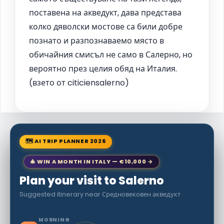
поставена на акведукт, дава представа
колко дяволски мостове са били добре
познато и разпознаваемо място в
обичайния смисъл не само в Салерно, но
вероятно през целия обяд на Италия.
(взето от citiciensalerno)
🗺 AI TRIP PLANNER 2026
🎄 WIN A MONTH IN ITALY — €10,000 →
Plan your visit to Salerno
Suggested itinerary near Средновековен акведукт
MORNING