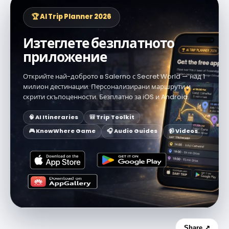
🏆 AI Trip Planner 2026
Изтеглете безплатното
приложение
Открийте най-доброто в Salerno с Secret World — над 1
милион дестинации. Персонализирани маршрути и
скрити скъпоценности. Безплатно за iOS и Android.
🧠 AI Itineraries
🎒 Trip Toolkit
🎮 KnowWhere Game
🎧 Audio Guides
📹 Videos
Share ↗