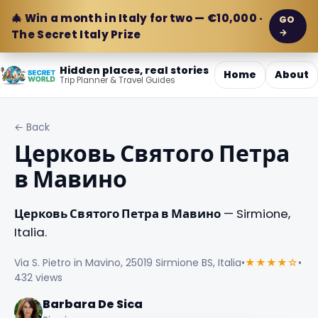
🎄 Win a month in Italy for two — €10,000 ·
GO
→
The Secret Italy Prize
Hidden places, real stories
Home
About
Trip Planner & Travel Guides
← Back
Церковь Святого Петра
в Мавино
Церковь Святого Петра в Мавино
— Sirmione,
Italia.
Via S. Pietro in Mavino, 25019 Sirmione BS, Italia
•
★★★★☆
•
432 views
Barbara De Sica