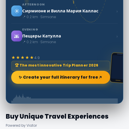
AFTERNOON
☀️
›
Сирмионе и Вилла Мария Каллас
📍 0.2 km · Sirmione
EVENING
🌆
›
Пещеры Катулла
📍 0.2 km · Sirmione
★★★★★
4.9
🏆 The most innovative Trip Planner 2026
✨ Create your full itinerary for free
Buy Unique Travel Experiences
Powered by Viator