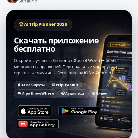
Sirmione
🏆 AI Trip Planner 2026
Скачать приложение
бесплатно
Откройте лучшее в Sirmione с Secret World — более 1
миллиона направлений. Персональные маршруты и
скрытые жемчужины. Бесплатно на iOS и Android.
🧠 AI маршруты
🎒 Trip Toolkit
🎮 Игра KnowWhere
🎧 Аудиогиды
📹 Видео