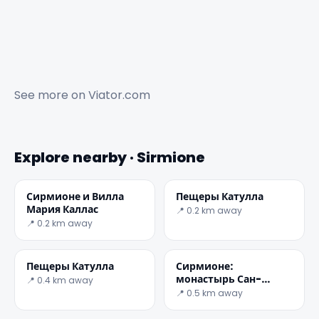
See more on
Viator.com
Explore nearby · Sirmione
Сирмионе и Вилла
Пещеры Катулла
Мария Каллас
📍 0.2 km away
📍 0.2 km away
Пещеры Катулла
Сирмионе:
монастырь Сан-
📍 0.4 km away
Сальваторе
📍 0.5 km away