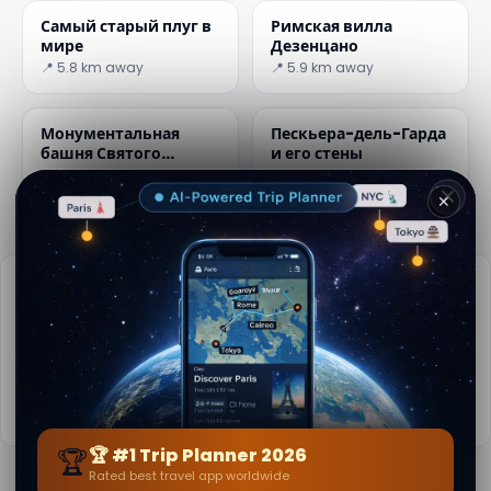
Самый старый плуг в
Римская вилла
мире
Дезенцано
📍 5.8 km away
📍 5.9 km away
Монументальная
Пескьера-дель-Гарда
башня Святого
и его стены
Мартина
📍 8.1 km away
📍 9.1 km away
✕
Практическая информация
📅
Лучшее время для посещения:
Весна до осени (апр-окт)
🌤️
Погода сейчас:
29°C, Ясное небо
📚
Больше информации на Википедии
🏆
🏆 #1 Trip Planner 2026
Rated best travel app worldwide