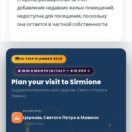
добавления недавних жилых помещений,
недоступна для посещения, поскольку
она остается в частной собственности.
🗺 AI TRIP PLANNER 2026
🎄 WIN A MONTH IN ITALY — €10,000 →
Plan your visit to Sirmione
Suggested itinerary near Церковь Святого Петра в
Мавино
MORNING
🌅
›
Церковь Святого Петра в Мавино
📍 Sirmione