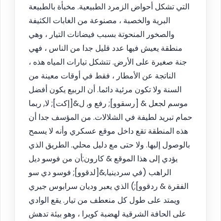
التي تشكل أحواض الزمرد الطبيعية. مخبأة بالطبيعة
البرية والخصبة ، مصنوعة من الغابات الكثيفة
والصخور المنحوتة بسبب فيضانات التيار ، وهي
منطقة يعيش فيها عدد قليل جدا من الناس ، فهي
جنة صغيرة على الأرض. تتشكل تيارات المياه هذه ،
الناتجة عن الأمطار ، فقط في أوقات معينة من
السنة ولا تكون مرئية دائما. أن الربيع يكون أفضل
موسم لجعل & [رسقوو]; رفع و, ل&[إكت]; لا, ربما
حمام تبريد لطيفة في الشلالات. من المؤسف جدا أن
هذه المنطقة تقع داخل موقع عسكري وأنه لا يسمح
بالوصول إليها. ولا حتى مع دليل محلي. الطريق الذي
يؤدي إلى هذا الموقع & كارون;أن من فوسو ديل
الراهب (في سردينيا,&[لدقوو]; فوسو دي سو
الفقرة & ردقوو];) الذي يعبر وديان سرابوس جيري
ويمتد على طول كل منعطف من تيار. يقع الوادي
على الحافة الشرقية لهضبة كويرا ، وهو بيئة تدهش