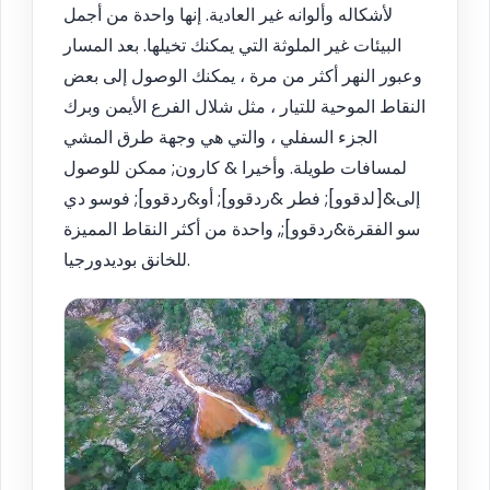
لأشكاله وألوانه غير العادية. إنها واحدة من أجمل
البيئات غير الملوثة التي يمكنك تخيلها. بعد المسار
وعبور النهر أكثر من مرة ، يمكنك الوصول إلى بعض
النقاط الموحية للتيار ، مثل شلال الفرع الأيمن وبرك
الجزء السفلي ، والتي هي وجهة طرق المشي
لمسافات طويلة. وأخيرا & كارون; ممكن للوصول
إلى&[لدقوو]; فطر &ردقوو]; أو&ردقوو]; فوسو دي
سو الفقرة&ردقوو];, واحدة من أكثر النقاط المميزة
للخانق بوديدورجيا.