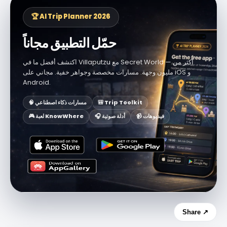
🏆 AI Trip Planner 2026
حمّل التطبيق مجاناً
اكتشف أفضل ما في Villaputzu مع Secret World — أكثر من
مليون وجهة. مسارات مخصصة وجواهر خفية. مجاني على iOS و
Android.
🎒 Trip Toolkit
🧠 مسارات ذكاء اصطناعي
📹 فيديوهات
🎧 أدلة صوتية
🎮 لعبة KnowWhere
Share ↗