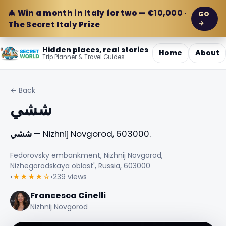
🎄 Win a month in Italy for two — €10,000 ·
GO
→
The Secret Italy Prize
Hidden places, real stories
Home
About
Trip Planner & Travel Guides
← Back
ششي
— Nizhnij Novgorod, 603000.
ششي
Fedorovsky embankment, Nizhnij Novgorod,
Nizhegorodskaya oblast', Russia, 603000
•
★★★★☆
•
239 views
Francesca Cinelli
Nizhnij Novgorod