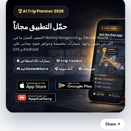
🏆 AI Trip Planner 2026
حمّل التطبيق مجاناً
اكتشف أفضل ما في Nizhnij Novgorod مع Secret World —
أكثر من مليون وجهة. مسارات مخصصة وجواهر خفية. مجاني على
iOS و Android.
🎒 Trip Toolkit
🧠 مسارات ذكاء اصطناعي
📹 فيديوهات
🎧 أدلة صوتية
🎮 لعبة KnowWhere
Share ↗