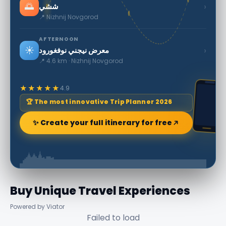
🌅
›
ششي
📍 Nizhnij Novgorod
AFTERNOON
☀️
›
معرض نيجني نوفغورود
📍 4.6 km · Nizhnij Novgorod
★★★★★
4.9
🏆 The most innovative Trip Planner 2026
✨ Create your full itinerary for free
Buy Unique Travel Experiences
Powered by Viator
Failed to load