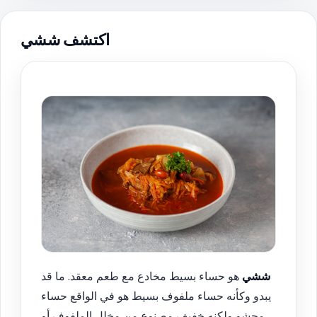
اكتشف ششي
ششي
هو حساء بسيط مخادع مع طعم معقد. ما قد
يبدو وكأنه حساء ملفوف بسيط هو في الواقع حساء
محشو ولكنه خفيف مصنوع من مخلل الملفوف أو