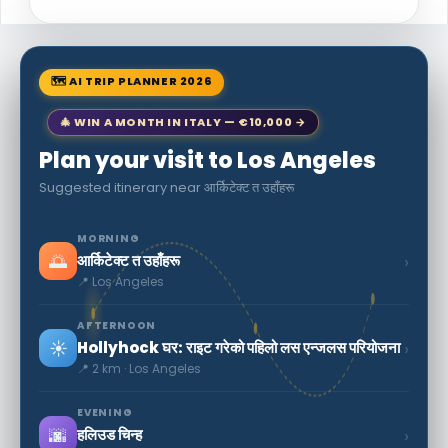
🗺 AI TRIP PLANNER 2026
🎄 WIN A MONTH IN ITALY — €10,000 →
Plan your visit to Los Angeles
Suggested itinerary near आर्किटेक्ट त उहाँहरू
MORNING
🌅
›
आर्किटेक्ट त उहाँहरू
📍 Los Angeles
AFTERNOON
☀️
›
Hollyhock घर: राइट गरेको पहिलो लस एन्जलस परियोजना
📍 2 km · Los Angeles
EVENING
🌆
›
हलिउड चिन्ह