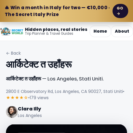
🎄 Win a month in Italy for two — €10,000 ·
GO
→
The Secret Italy Prize
Hidden places, real stories
Home
About
Trip Planner & Travel Guides
← Back
आर्किटेक्ट त उहाँहरू
आर्किटेक्ट त उहाँहरू
— Los Angeles, Stati Uniti.
2800 E Observatory Rd, Los Angeles, CA 90027, Stati Uniti
•
★★★★☆
•
179 views
Clara Illy
Los Angeles