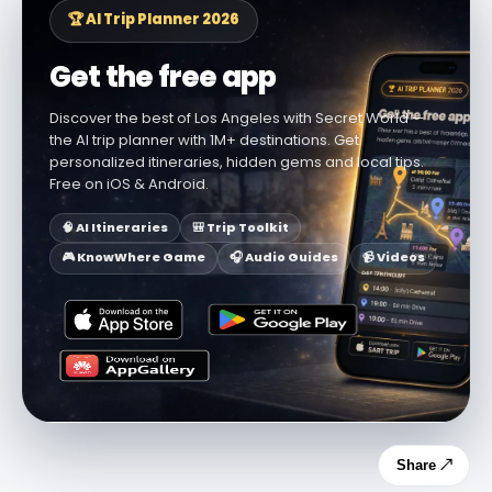
🏆 AI Trip Planner 2026
Get the free app
Discover the best of Los Angeles with Secret World —
the AI trip planner with 1M+ destinations. Get
personalized itineraries, hidden gems and local tips.
Free on iOS & Android.
🧠 AI Itineraries
🎒 Trip Toolkit
🎮 KnowWhere Game
🎧 Audio Guides
📹 Videos
Share ↗