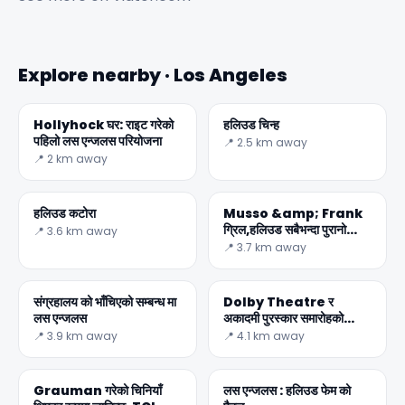
Explore nearby · Los Angeles
Hollyhock घर: राइट गरेको
हलिउड चिन्ह
पहिलो लस एन्जलस परियोजना
📍 2.5 km away
📍 2 km away
हलिउड कटोरा
Musso &amp; Frank
ग्रिल,हलिउड सबैभन्दा पुरानो
📍 3.6 km away
रेस्टुरेन्ट
📍 3.7 km away
✕
संग्रहालय को भाँचिएको सम्बन्ध मा
Dolby Theatre र
लस एन्जलस
अकादमी पुरस्कार समारोहको
आयोजना
📍 3.9 km away
📍 4.1 km away
Grauman गरेको चिनियाँ
लस एन्जलस : हलिउड फेम को