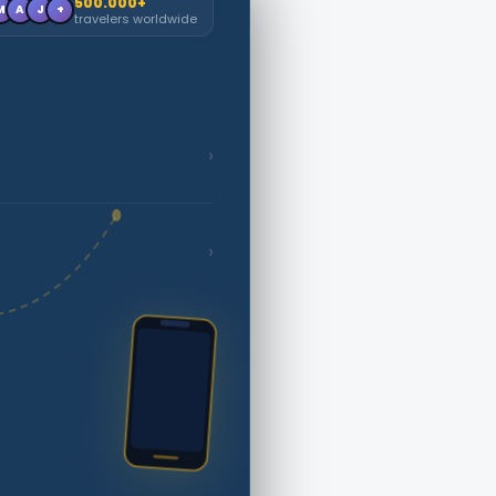
500.000+
M
A
J
+
travelers worldwide
›
›