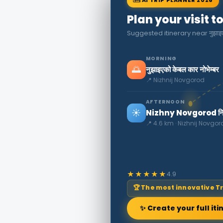
Plan your visit 
Suggested itinerary near नुझाइएको
MORNING
🌅
नुझाइएको केबल कार नोभेम्बर
📍 Nizhnij Novgorod
AFTERNOON
☀️
Nizhny Novgorod निष्प
📍 4.6 km · Nizhnij Novgor
★★★★★
4.9
🏆 The most innovative T
✨ Create your full iti