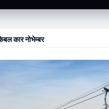
बल कार नोभेम्बर