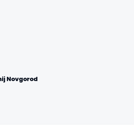
✕
nij Novgorod
🏆
🏆 #1 Trip Planner 2026
Rated best travel app worldwide
★★★★★
Keep Exploring the World
1,000,000+ places in your pocket. Free.