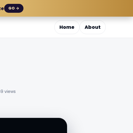
ze
GO →
Home
About
9 views