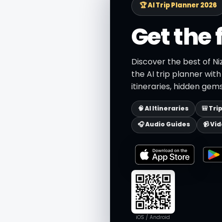
🏆 AI Trip Planner 2026
Get the 
Discover the best of N
the AI trip planner wit
itineraries, hidden gems
🧠 AI Itineraries
🎒 Tri
🎧 Audio Guides
📹 Vi
iOS / Android