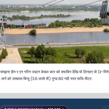
ौका सम्झना छैन र एन गरिन जडान केबल कार को क्याबिन देखि यो लिन्छन् यो 13-मि
मा. मार्ग को उच्चतम बिन्दु (3.6 लामो मी) पुग्छ 80 नदी स्तर माथि मीटर.
🎄 WIN A MONTH IN ITALY — €10,000 →