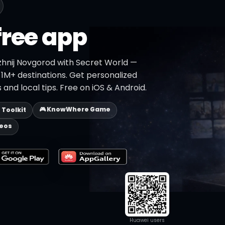
free app
izhnij Novgorod with Secret World —
h 1M+ destinations. Get personalized
 and local tips. Free on iOS & Android.
🎮 KnowWhere Game
p Toolkit
deos
Huawei users