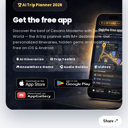
🏆 AI Trip Planner 2026
Get the free app
Discover the best of Cesano Maderno with Secret
World — the AI trip planner with 1M+ destinations. Get
personalized itineraries, hidden gems and local tips.
Free on iOS & Android.
🧠 AI Itineraries
🎒 Trip Toolkit
🎮 KnowWhere Game
🎧 Audio Guides
📹 Videos
Share ↗