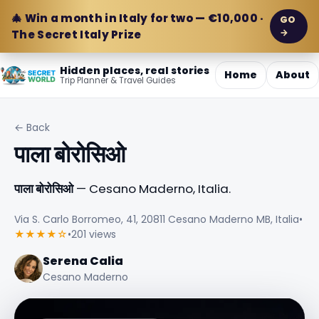
🎄 Win a month in Italy for two — €10,000 ·
GO
→
The Secret Italy Prize
Hidden places, real stories
Home
About
Trip Planner & Travel Guides
← Back
पाला बोरोसिओ
पाला बोरोसिओ
— Cesano Maderno, Italia.
Via S. Carlo Borromeo, 41, 20811 Cesano Maderno MB, Italia
•
★★★★☆
•
201 views
Serena Calia
Cesano Maderno