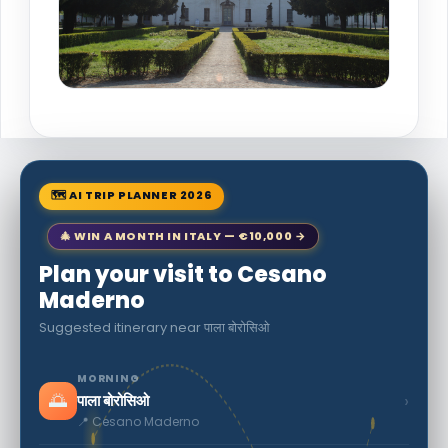
🗺 AI TRIP PLANNER 2026
🎄 WIN A MONTH IN ITALY — €10,000 →
Plan your visit to Cesano
Maderno
Suggested itinerary near पाला बोरोसिओ
MORNING
🌅
›
पाला बोरोसिओ
📍 Cesano Maderno