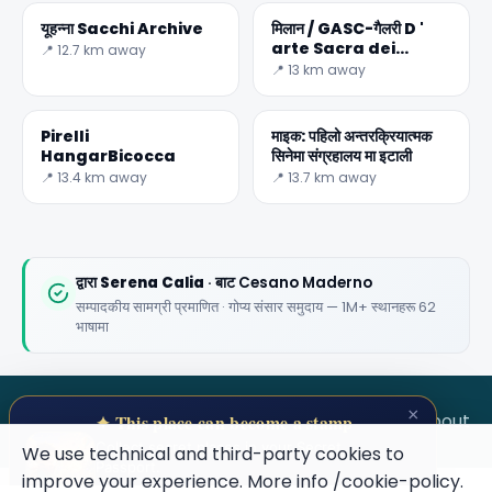
यूहन्ना Sacchi Archive
मिलान / GASC-गैलरी D '
arte Sacra dei
📍 12.7 km away
Contemporanei
📍 13 km away
🏆
🏆 #1 Trip Planner 2026
Rated best travel app worldwide
Pirelli
माइक: पहिलो अन्तरक्रियात्मक
HangarBicocca
सिनेमा संग्रहालय मा इटाली
★★★★★
📍 13.4 km away
📍 13.7 km away
Keep Exploring the World
1,000,000+ places in your pocket. Free.
द्वारा
Serena Calia
· बाट Cesano Maderno
सम्पादकीय सामग्री प्रमाणित · गोप्य संसार समुदाय — 1M+ स्थानहरू 62
भाषामा
Maybe later
×
SECRET WORLD
Terms
Privacy
About
✦ This place can become a stamp
Collect secret places in your Secret
We use technical and third-party cookies to
Passport.
improve your experience. More info
/cookie-policy
.