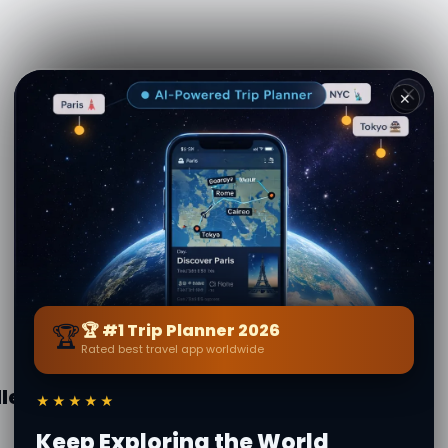
✕
🏆
🏆 #1 Trip Planner 2026
Rated best travel app worldwide
llero
★★★★★
Keep Exploring the World