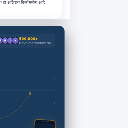
ल्ला हा अतिशय विलोभनीय आहे.
500.000+
M
A
J
+
travelers worldwide
›
›