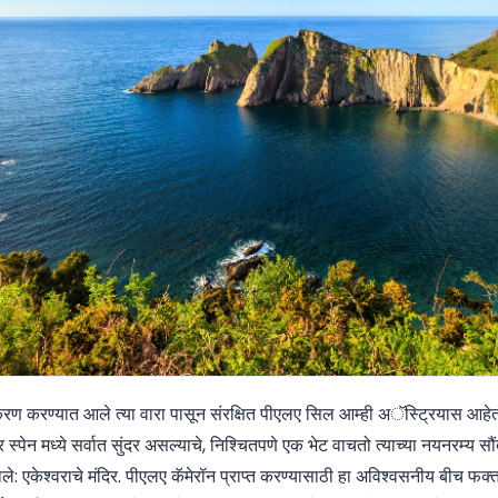
मकरण करण्यात आले त्या वारा पासून संरक्षित पीएलए सिल आम्ही अॅस्ट्रियास आ
पेन मध्ये सर्वात सुंदर असल्याचे, निश्चितपणे एक भेट वाचतो त्याच्या नयनरम्य सौ
ाव झाले: एकेश्वराचे मंदिर. पीएलए कॅमेरॉन प्राप्त करण्यासाठी हा अविश्वसनीय बीच 