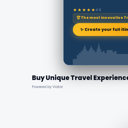
★★★★★
4.9
🏆 The most innovative T
✨ Create your full iti
Buy Unique Travel Experienc
Powered by Viator