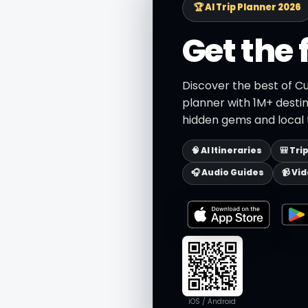
🏆 AI Trip Planner 2026
Get the 
Discover the best of Cu
planner with 1M+ destin
hidden gems and local t
🧠 AI Itineraries
🎒 Tri
🎧 Audio Guides
📹 Vi
iOS / Android