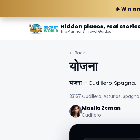
🎄 Win a 
Hidden places, real storie
Trip Planner & Travel Guides
← Back
योजना
योजना
— Cudillero, Spagna.
33157 Cudillero, Asturias, Spagna
Manila Zeman
Cudillero