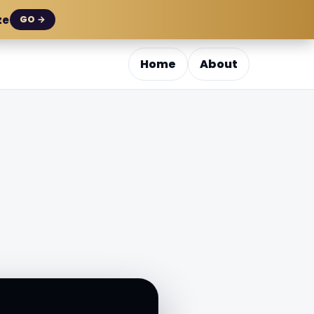
ze
GO →
Home
About