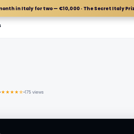
month in Italy for two — €10,000 · The Secret Italy Pri
s
•
★★★★☆
•
175 views