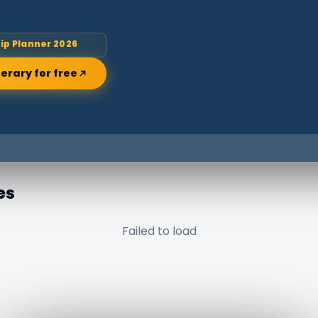
rip Planner 2026
nerary for free
es
Failed to load