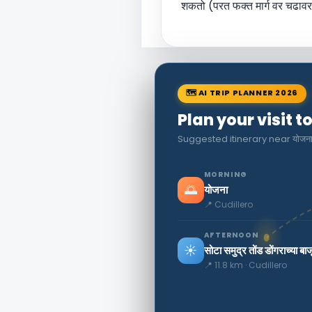
शकतो (परत फक्त मार्ग वर चढावर).
🗺 AI TRIP PLANNER 2026
Plan your visit t
Suggested itinerary near योजन
MORNING
🌅
योजना
📍 Cudillero
AFTERNOON
☀️
सोटा समुद्र तोंड डोंगराच्या बा
📍 11.8 km · Cudillero