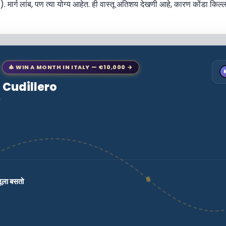
 मार्ग लांब, पण त्या योग्य आहेत. ही वास्तू अतिशय देखणी आहे, कारण कोंडा कि
🎄 WIN A MONTH IN ITALY — €10,000 →
o Cudillero
ा
जूला बसतो