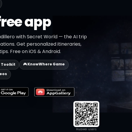
free app
dillero with Secret World — the AI trip
ations. Get personalized itineraries,
ips. Free on iOS & Android.
🎮 KnowWhere Game
p Toolkit
deos
Huawei users