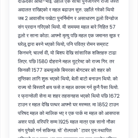
दाऊदको आधा-भाइ. उहाँले एक साँचो पुनर्जागरण राजा जस्तै
अदालत राखिएको र महल बढाउन सुरु. उहाँले गरेको थियो
जब 2 आवासीय पखेटा पुनर्निर्माण र असाधारण ठूलो विन्डोज
संग प्रदान गरिएको थियो. यी समयमा महल बारे निहित 57
ठूलो र साना कोठा. आफ्नो मृत्यु पछि महल एक जमानत सूफ र
घरेलू द्वारा बस्ने भएको थियो, पनि पवित्र रोमन सम्राट
किनभने; चार्ल्स वी, यो बिशप देखि सांसारिक शक्तिहरु टाढा
लिएर. पछि 1580 दोहराने महल युट्रेच्ट को राज्य गिर. तर
किनकी 1577 डब्ल्यूजके बियरका बोगटबर को शहर को
तृप्तिका लागि शुरू भएको थियो, बेली बाटो बनाउन थियो. को
राज्य यो बिस्तारै क्षय फसे त महल कायम गर्न कुनै पैसा थियो.
र फ्रान्सेली सेना मा शहर तहसनहस भएको थियो पछि 1672
टाउन र महल देखि पत्थर आफ्नो घर मरम्मत. मा 1852 टाउन
परिषद महल को मालिक भए र एक पार्क मा महल को आसपास
असर पार्छ. वरिपरि सम्म 1925 महल मात्र एक सानो नौका
संग पुगेको गर्न सकिन्छ. यो' रोल्पाको ' टावर पुनःस्थापित