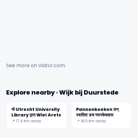
✕
See more on
Viator.com
Explore nearby · Wijk bij Duurstede
यो Utrecht University
Pannenkoeken छन्
Library द्वारा Wiel Arets
स्वादिष्ट डच प्यानकेकहरू
🏆
🏆 #1 Trip Planner 2026
📍 17.4 km away
📍 18.5 km away
Rated best travel app worldwide
★★★★★