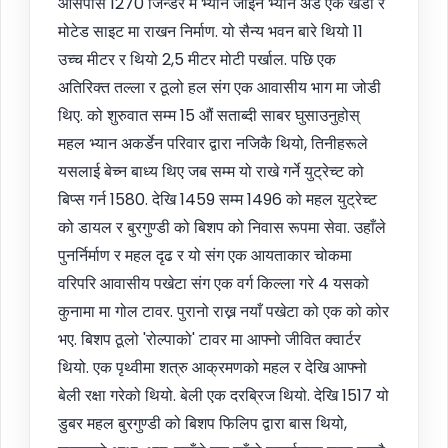
आसपास 1270 जिन्डर म भ्यान जोइन भ्यान अंडे एक खडा र
मोटेड साइट मा राखन निर्माण. यो सैन्य भवन बारे थियो 11
उच्च मीटर र थियो 2,5 मीटर मोटी पर्खाल. पछि एक
अतिरिक्त तल्ला र ठूलो हल संग एक आवासीय भाग मा जोडी
थिए. को शुरुवात सम्म 15 औं सताब्दी साबर घुसाउनुहोस्
महल भ्यान अकर्डेन परिवार द्वारा नजिकै थियो, तिनीहरूले
यसलाई बेच्न बाध्य थिए जब सम्म यो राखे गर्ने युट्रेच्ट को
बिप्स गर्न 1580. देखि 1459 सम्म 1496 को महल युट्रेच्ट
को डायल र बुरगुण्डी को बिशप को निवास रूपमा सेवा. उहाँले
पुनर्निर्माण र महल दृढ र यो संग एक आयताकार चोकमा
वरिपरि आवासीय पखेटा संग एक वर्ग किल्ला गरे 4 यसको
कुनामा मा गोल टावर. पुरानो राख्न नयाँ पखेटा को एक को कोर
भए. बिशप ठूलो 'रोल्पाको' टावर मा आफ्नो जीवित क्वार्टर
थियो. एक पृथ्वीमा शत्रु आक्रमणको महल र देखि आफ्नो
बेली रक्षा गरेको थियो. बेली एक दरब्रिज थियो. देखि 1517 यो
डुबर महल बुरगुण्डी को बिशप फिलिप द्वारा बास थियो,