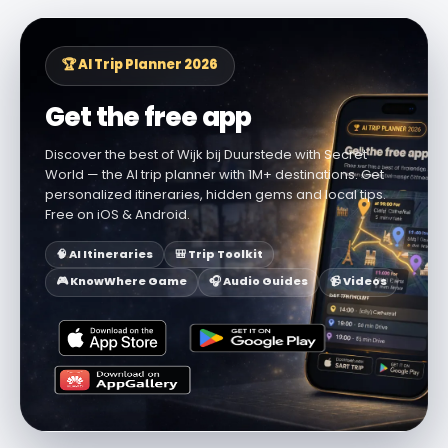
🏆 AI Trip Planner 2026
Get the free app
Discover the best of Wijk bij Duurstede with Secret
World — the AI trip planner with 1M+ destinations. Get
personalized itineraries, hidden gems and local tips.
Free on iOS & Android.
🧠 AI Itineraries
🎒 Trip Toolkit
🎮 KnowWhere Game
🎧 Audio Guides
📹 Videos