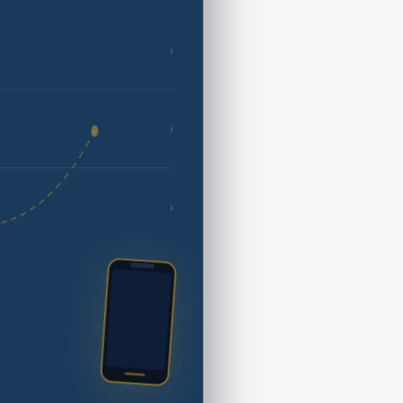
›
›
›