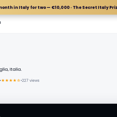
month in Italy for two — €10,000 · The Secret Italy Pri
s
ia, Italia.
•
★★★★☆
•
227 views