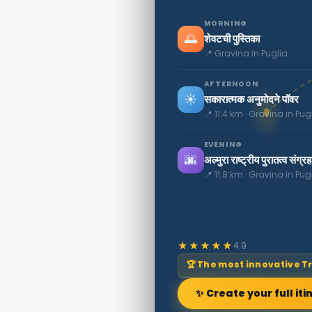
MORNING
🌅
शेवटची पुस्तिका
📍 Gravina in Puglia
AFTERNOON
☀️
सकारात्मक अनुमोदने पॉवर
📍 11.4 km · Gravina in Pug
EVENING
🌆
अल्मुरा राष्ट्रीय पुरातत्व संग्
📍 11.8 km · Gravina in Pug
★★★★★
4.9
🏆 The most innovative T
✨ Create your full iti