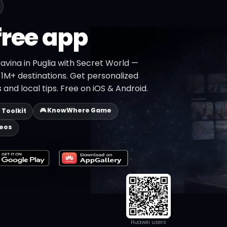
free app
avina in Puglia with Secret World —
h 1M+ destinations. Get personalized
 and local tips. Free on iOS & Android.
🎮 KnowWhere Game
p Toolkit
deos
Huawei users