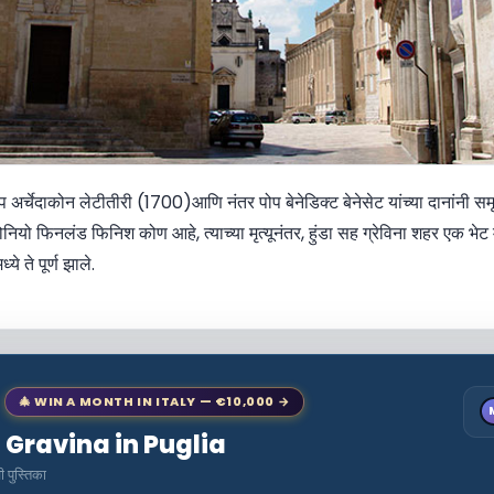
 अर्चेदाकोन लेटीतीरी (1700)आणि नंतर पोप बेनेडिक्ट बेनेसेट यांच्या दानांनी सम
ँटोनियो फिनलंड फिनिश कोण आहे, त्याच्या मृत्यूनंतर, हुंडा सह ग्रेविना शहर एक भेट म
 ते पूर्ण झाले.
🎄 WIN A MONTH IN ITALY — €10,000 →
o Gravina in Puglia
पुस्तिका