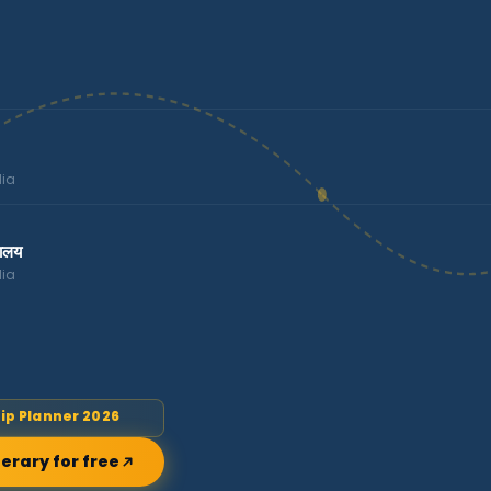
lia
रहालय
lia
rip Planner 2026
nerary for free