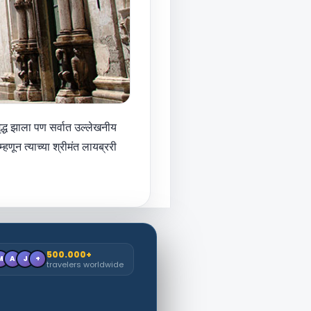
ृद्ध झाला पण सर्वात उल्लेखनीय
्हणून त्याच्या श्रीमंत लायब्ररी
500.000+
M
A
J
+
travelers worldwide