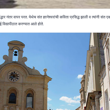
्णोद्धार नंतर वापर परत. येथेच संत ज्ञानेश्वरांची कविता प्रसिद्ध झाली व त्यांनी सं
बई विद्यापीठात करण्यात आले होते.