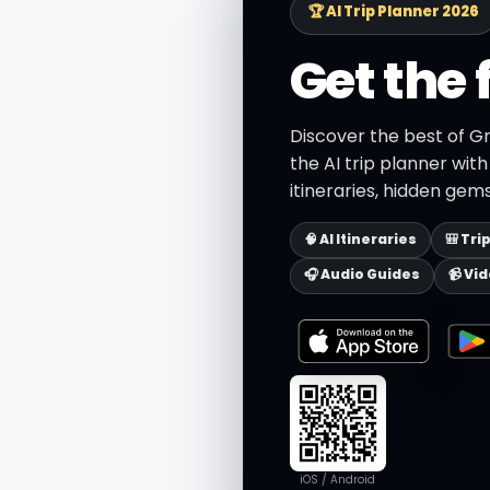
🏆 AI Trip Planner 2026
Get the 
Discover the best of Gr
the AI trip planner wit
itineraries, hidden gems
🧠 AI Itineraries
🎒 Tri
🎧 Audio Guides
📹 Vi
iOS / Android