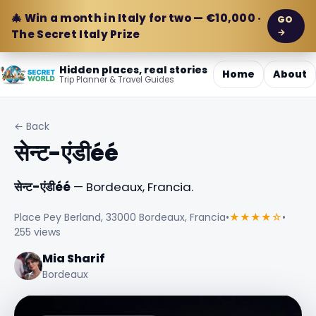
🎄 Win a month in Italy for two — €10,000 ·
GO
→
The Secret Italy Prize
Hidden places, real stories
Home
About
Trip Planner & Travel Guides
← Back
सेन्ट-एंडीéé
सेन्ट-एंडीéé
— Bordeaux, Francia.
Place Pey Berland, 33000 Bordeaux, Francia
•
★★★★☆
•
255 views
Mia Sharif
Bordeaux