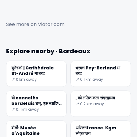
See more on
Viator.com
Explore nearby · Bordeaux
यूनेस्को | Cathédrale
भ्रमण Pey-Berland मा
St-André मा बरद
बरद
📍 0 km away
📍 0.1 km away
यो cannelés
, को ललित कला संग्रहालय
bordelais छन्, एक स्वादिष्ट
📍 0.2 km away
फ्रान्सेली खाजा वास्तवमा को नाम
📍 0.1 km away
qu
बोर्डो: Musée
अस्टिनfrance. Kgm
d'Aquitaine
संग्रहालय