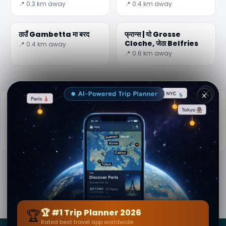
📍 0.3 km away
📍 0.4 km away
ठाउँ Gambetta मा बरद
फ्रान्स | यो Grosse
✕
Cloche, जेठा Belfries
📍 0.4 km away
📍 0.6 km away
व्यावहारिक जानकारी
📅
पुगेको उत्तम समय:
बसन्तदेखि पतझड (अप्रिल-अक्टोबर)
📚
विकिपीडियामा थप जानकारी
🏆
🏆 #1 Trip Planner 2026
Rated best travel app worldwide
द्वारा
Mia Sharif
· बाट Bordeaux
सम्पादकीय सामग्री प्रमाणित · गोप्य संसार समुदाय — 1M+ स्थानहरू 62
★★★★★
भाषामा
Keep Exploring the World