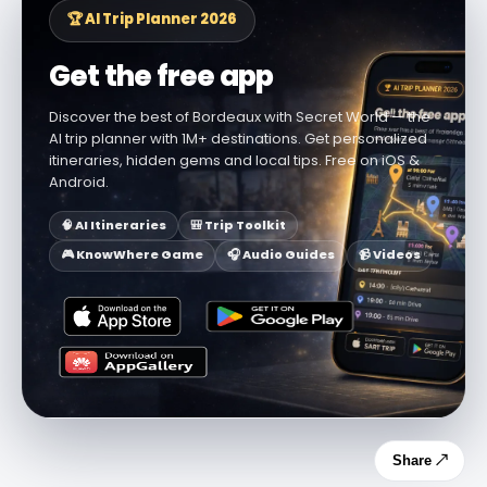
🏆 AI Trip Planner 2026
Get the free app
Discover the best of Bordeaux with Secret World — the
AI trip planner with 1M+ destinations. Get personalized
itineraries, hidden gems and local tips. Free on iOS &
Android.
🧠 AI Itineraries
🎒 Trip Toolkit
🎮 KnowWhere Game
🎧 Audio Guides
📹 Videos
Share ↗