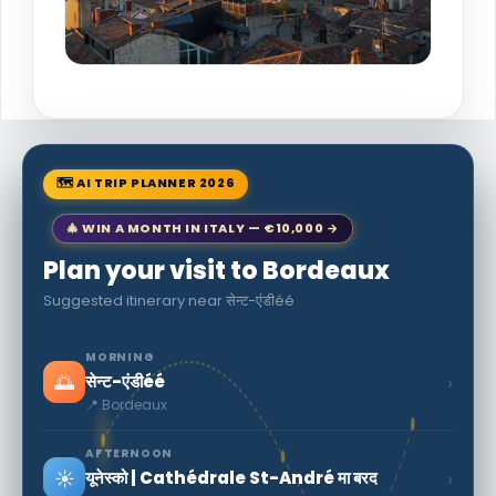
🗺 AI TRIP PLANNER 2026
🎄 WIN A MONTH IN ITALY — €10,000 →
Plan your visit to Bordeaux
Suggested itinerary near सेन्ट-एंडीéé
MORNING
🌅
›
सेन्ट-एंडीéé
📍 Bordeaux
AFTERNOON
☀️
›
यूनेस्को | Cathédrale St-André मा बरद