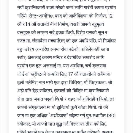
नयाँ क्रान्तिकारी राज्य गरेको ऋण लागि गारंटी रूपमा प्रयोग
गरियो. सेन्ट-अम्मोनé, बरद को आर्कबिशप्स को गिर्जेघर, 12
औं र 14 औं सताब्दी बीच निर्माण, यसरी आफ्नो बहुमूल्य
वस्तुहरु को लगभग सबै ढुक्क थियो, विशेष यसको सुन र
रजत मा. खैलाबैला मच्चाउँछन् को एक अवधि पछि, यो गिर्जाघर
बहु-उद्देश्य अन्तरिक्ष रूपमा सेवा बढेको: कहिलेकाहीं खाना
स्टोर, अरूलाई कारण मन्दिर र देशभक्ति समारोह लागि
प्रयोग एक हल अरूलाई मा. यस अवधिमा, चर्च क्रूसमा
जोर्डना' ख्रीष्टको सम्पत्ति लिए, 17 औं शताब्दीको सबैभन्दा
ठूलो फ्लेमिश नाम मध्ये एक द्वारा चित्रित. यो चित्रकला, जो
अझै पनि देख्न सकिन्छ, एकवर्स को बिक्रि मा क्रान्तिकारी
सेना द्वारा जफत भएको थियो र शहर गर्न शक्तिहीन थियो, तर
आफ्नो संग्रहालय मा यो झुन्डियो कुनै कोठा थियो. यो को
जाग मा एक अधिक "अर्थोडक्स" उद्देश्य गर्न पुनःस्थापित 1801
स्वीकार, यो आफ्नो घाउ शुद्ध गर्न गिरजाघर तीस वर्ष लिए.
पहिले भएको एक नेतृत्व कारखाना मा फर्केर गरिएको, अडान-