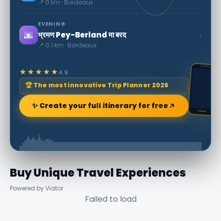
📍 0 km · Bordeaux
EVENING
🌆
›
भ्रमण Pey-Berland मा बरद
📍 0.1 km · Bordeaux
★★★★★
4.9
🏆 The most innovative Trip Planner 2026
✨ Create your full itinerary for free
Buy Unique Travel Experiences
Powered by Viator
Failed to load