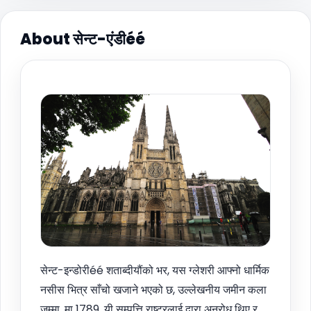
About सेन्ट-एंडीéé
सेन्ट-इन्डोरीéé शताब्दीयौंको भर, यस ग्लेशरी आफ्नो धार्मिक
नसीस भित्र साँचो खजाने भएको छ, उल्लेखनीय जमीन कला
जम्मा. मा 1789, यी सम्पत्ति राष्ट्रलाई द्वारा अनुरोध थिए र