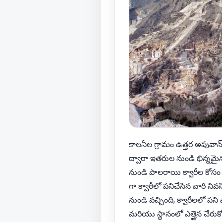
కాలనీల గ్రామం ఉత్తర అపువాన్ 
ద్వారా ఇతరుల నుండి భిన్నమై
నుండి పాలరాయి క్వారీల కోస
గా క్వారీలో పనిచేసిన వారి న
నుండి వచ్చింది, క్వారీలలో పన
మరియు స్థానంలో ఎత్తైన చేరుక