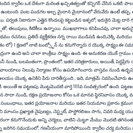
్ధి చెందిన క్వారీల ఒక దేశంగా మరింత ఖచ్చితత్వంతో కన్ఫిగర్ చేసిన ఒకటి:
 ఉంటుంది. పంట పండగల అల్ప మైదాన మైదానంలో వేరువేరు ఉంటే తప్ప, 
ర్వత నిటారుగా ఎత్తైన కొండలపై కట్టబడిన ఇళ్ళలో, ఇరుకైన మెట్ల దారి గుం
్లతో, తలుపులు, కిటికీలు ఉన్నాయి. ముఖభాగాలు కనిపించవు, చాలా అర
పథము రచనలు; ప్రతిదీ వ్యక్తీకరణ నగ్న రాయి ముడిపడి ఉంది,చెక్కి మరియ
ం లో) 1 క్షణలో నాటి టంబ్స్టోన్ ను కనుగొన్నారు ర యొక్క సాక్ష్యం.ఈ సమాధ
ద్రంగా ఉంది అని చాలా కాంక్రీటు సాక్ష్యం ఉంది. ఈ అనుకరణ యొక్ గ్రామం 
ాలనీ నుండి, బలవంతంగా, ప్రాంతంలో; ఇతర చరిత్రకారులు, అయితే, పెద్దప్రేగు
ేవాలయాలు నిలువు నిర్మాణం కోసం ఉపయోగించారు వాస్తవం నుండి ఉద్భ
 ఆలయం యొక్క ఉనికిని పేరు దారితీస్తుంది , ఇది, మాత్రమే నివసించేవారు ఉం
అయితే ఆ పట్టణపు మొట్టమొదటి వార్త 1111వ సంవత్సరంలో ఉంది. పట్టణం య
దా నుండి, రక్షణ ప్రయోజనాల కోసం ఒక మానవ స్థిరనివాసం యొక్క మను
గిన సంబంధాలు, ఇతర ప్రయోజనాల మరియు ఇతర నియమాల ప్రకారం క్రమంగ
ంసం ప్రఖ్యాత నైపుణ్యం, చెస్ట్నట్, పాస్టోరలిజం సాగు, చివరి మధ్య య
ధారంగా కనుగొనేందుకు అన్ని చర్యలు, వాటిని చుట్టూ మేము మొదటి తగినంత
న్ని జరిగిన సమయంలో, గణనీయంగా మారిపోయింది: క్వారీల చర్య మరియు స