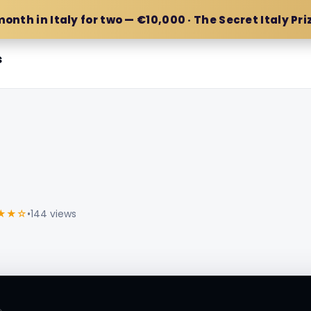
month in Italy for two — €10,000 · The Secret Italy Pri
s
★★☆
•
144 views