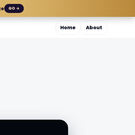
ze
GO →
Home
About