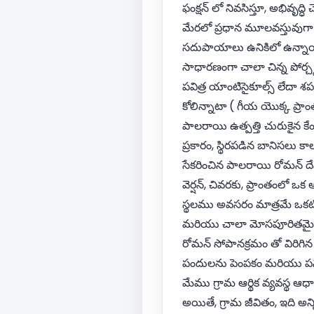
ఫంక్షన్ లో నివసిస్తూ, అభివృద
మేరలో ప్రధాన మూలవస్తువుగా
సదుపాయాలు ఉనికిలో ఉన్నాయి. ప
సాధారణంగా చాలా చిన్న పోర్చ
పవిత్ర యాంటిసైకూల్స్ లేదా శ
కోలిన్నాటా ( గీయ యొక్క ప్రాంత
పాలరాయి ఉత్పత్తి చురుకైన కేం
ప్రకారం, స్థిరపడిన బానిసలు క
సేకరించిన పాలరాయి రోమన్ ద
వెర్షన్, చివరకు, ప్రాంతంలో ఒక
స్థలము అవసరం మాత్రమే ఒకటి. 
మరియు చాలా మోసపూరితమైన సా
రోమన్ సోపానక్రమం తో విరి
పందులను పెంపకం మరియు పని మా
మేము గ్రామ ఆర్థిక వ్యవస్థ ఆ
అయితే, గ్రామ జీవితం, ఇది అ