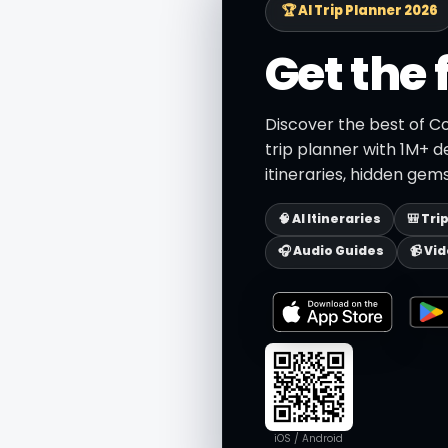
🏆 AI Trip Planner 2026
Get the 
Discover the best of C
trip planner with 1M+ d
itineraries, hidden gems
🧠 AI Itineraries
🎒 Tri
🎧 Audio Guides
📹 Vi
iOS / Android