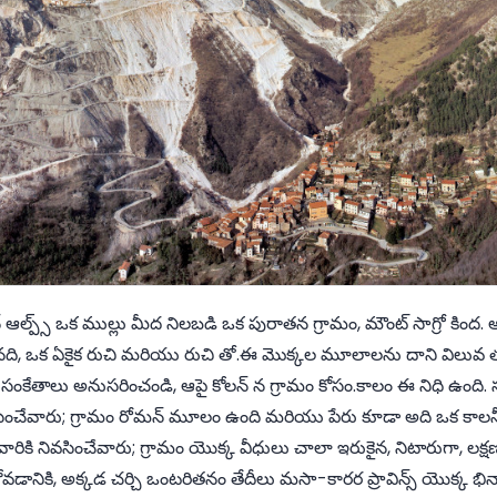
ఆల్ప్స్ ఒక ముల్లు మీద నిలబడి ఒక పురాతన గ్రామం, మౌంట్ సాగ్రో కింద. అక
నది, ఒక ఏకైక రుచి మరియు రుచి తో.ఈ మొక్కల మూలాలను దాని విలువ తగ్
ం సంకేతాలు అనుసరించండి, ఆపై కోలన్ న గ్రామం కోసం.కాలం ఈ నిధి ఉ
ివసించేవారు; గ్రామం రోమన్ మూలం ఉంది మరియు పేరు కూడా అది ఒక కాలనీ
ి వారికి నివసించేవారు; గ్రామం యొక్క వీధులు చాలా ఇరుకైన, నిటారుగా, లక
ోవడానికి, అక్కడ చర్చి ఒంటరితనం తేదీలు మసా-కారర ప్రావిన్స్ యొక్క భిన