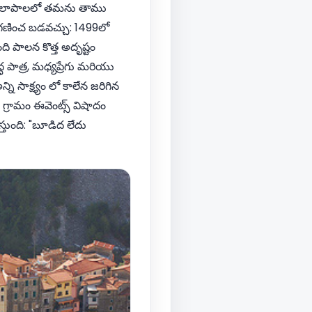
కార్యకలాపాలలో తమను తాము
పరిగణించ బడవచ్చు: 1499లో
ింది పాలన కొత్త అదృష్టం
్ధ పాత్ర, మధ్యప్రేగు మరియు
 సాక్ష్యం లో కాలేన జరిగిన
ా గ్రామం ఈవెంట్స్ విషాదం
్తుంది: "బూడిద లేదు