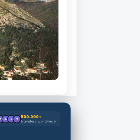
500.000+
M
A
J
+
travelers worldwide