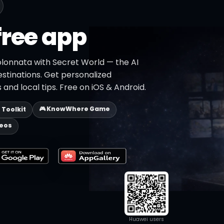
free app
olonnata with Secret World — the AI
estinations. Get personalized
 and local tips. Free on iOS & Android.
🎮 KnowWhere Game
p Toolkit
deos
Huawei users