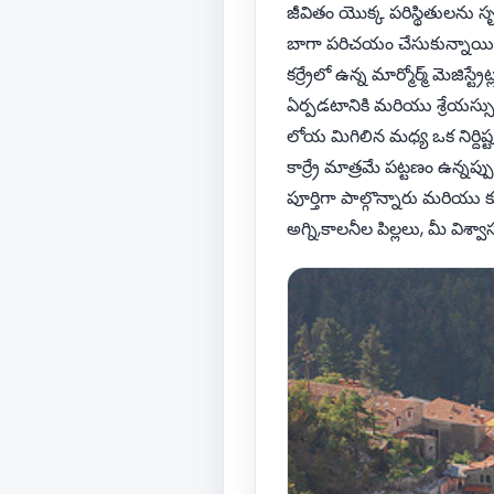
జీవితం యొక్క పరిస్థితులను స
బాగా పరిచయం చేసుకున్నాయి, ఆ
కర్ర్రేలో ఉన్న మార్మోర్మ్ మెజి
ఏర్పడటానికి మరియు శ్రేయస్సు య
లోయ మిగిలిన మధ్య ఒక నిర్దిష
కార్ర్రే మాత్రమే పట్టణం ఉన్న
పూర్తిగా పాల్గొన్నారు మరియు 
అగ్ని,కాలనీల పిల్లలు, మీ విశ్వాస