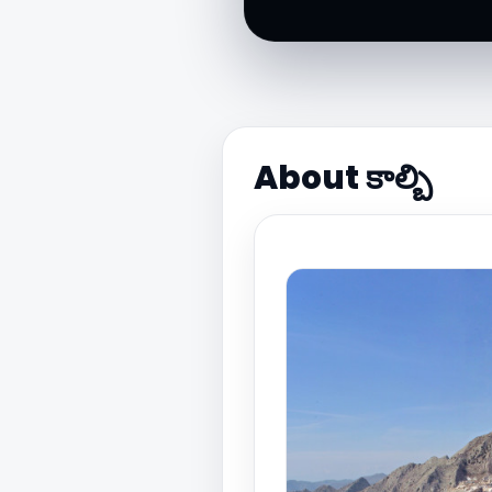
About కాల్బి