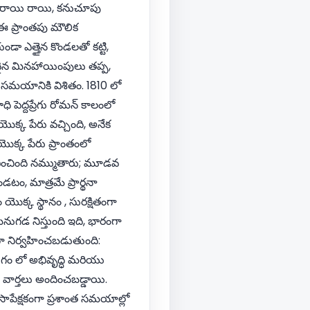
 పాలరాయి రాయి, కనుచూపు
ఈ ప్రాంతపు మౌలిక
డా ఎత్తైన కొండలతో కట్టి,
ుదైన మినహాయింపులు తప్ప,
ు సమయానికి విశితం. 1810 లో
ి పెద్దప్రేగు రోమన్ కాలంలో
యొక్క పేరు వచ్చింది, అనేక
 యొక్క పేరు ప్రాంతంలో
వించింది నమ్ముతారు; మూడవ
డటం, మాత్రమే ప్రార్థనా
ొక్క స్థానం , సురక్షితంగా
గడ నిస్తుంది ఇది, భారంగా
ా నిర్వహించబడుతుంది:
ుగం లో అభివృద్ధి మరియు
 వార్తలు అందించబడ్డాయి.
ాపేక్షకంగా ప్రశాంత సమయాల్లో