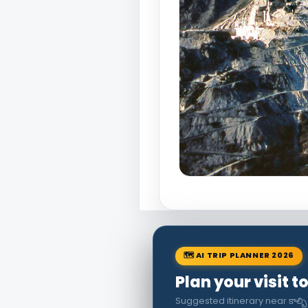
🗺 AI TRIP PLANNER 2026
Plan your visit 
Suggested itinerary near కాల్బి