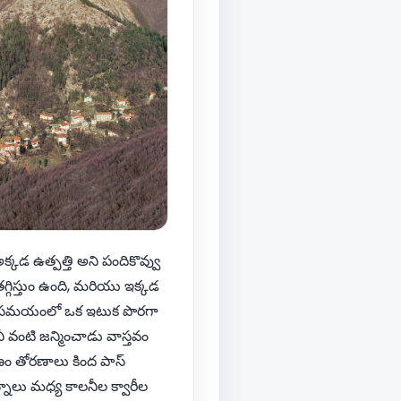
్కడ ఉత్పత్తి అని పందికొవ్వు
గిస్తుం ఉంది, మరియు ఇక్కడ
ంది. సమయంలో ఒక ఇటుక పొరగా
 వంటి జన్మించాడు వాస్తవం
్షణం తోరణాలు కింద పాస్
్నాలు మధ్య కాలనీల క్వారీల