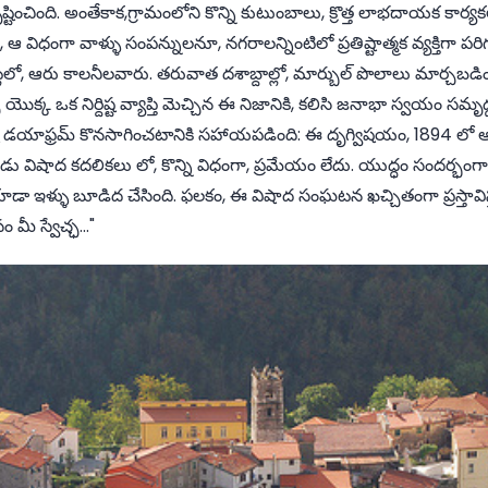
ృష్టించింది. అంతేకాక,గ్రామంలోని కొన్ని కుటుంబాలు, క్రొత్త లాభదాయక 
 విధంగా వాళ్ళు సంపన్నులనూ, నగరాలన్నింటిలో ప్రతిష్టాత్మక వ్యక్తిగా 
స్ట్రేట్లలో, ఆరు కాలనీలవారు. తరువాత దశాబ్దాల్లో, మార్బుల్ పొలాలు మార్చబడ
ొక్క ఒక నిర్దిష్ట వ్యాప్తి మెచ్చిన ఈ నిజానికి, కలిసి జనాభా స్వయం సమృద
్ట డయాఫ్రమ్ కొనసాగించటానికి సహాయపడింది: ఈ దృగ్విషయం, 1894 లో అన్ని
ప్పుడు విషాద కదలికలు లో, కొన్ని విధంగా, ప్రమేయం లేదు. యుద్ధం సందర్భంగ
కూడా ఇళ్ళు బూడిద చేసింది. ఫలకం, ఈ విషాద సంఘటన ఖచ్చితంగా ప్రస్తావిస
ం మీ స్వేచ్ఛ..."