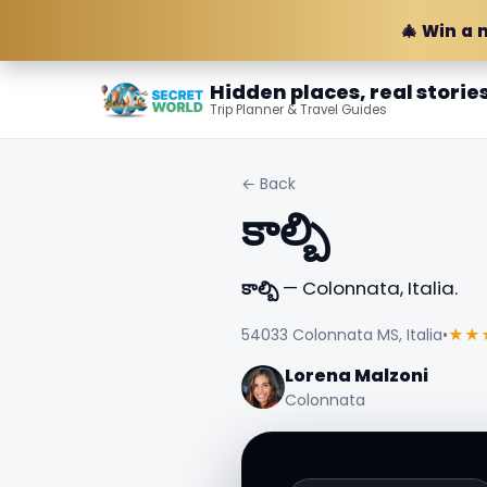
🎄 Win a 
Hidden places, real storie
Trip Planner & Travel Guides
← Back
కాల్బి
కాల్బి
— Colonnata, Italia.
54033 Colonnata MS, Italia
•
★★
Lorena Malzoni
Colonnata