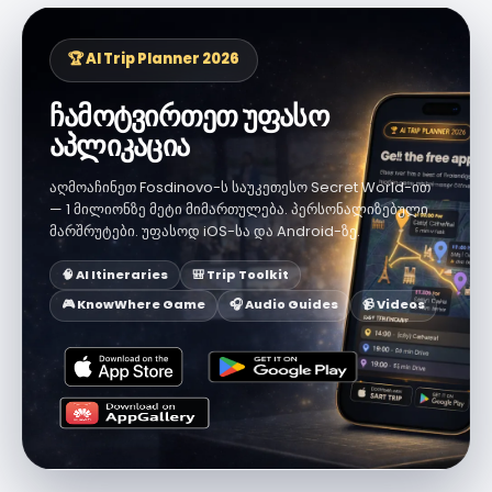
🏆 AI Trip Planner 2026
ჩამოტვირთეთ უფასო
აპლიკაცია
აღმოაჩინეთ Fosdinovo-ს საუკეთესო Secret World-ით
— 1 მილიონზე მეტი მიმართულება. პერსონალიზებული
მარშრუტები. უფასოდ iOS-სა და Android-ზე.
🧠 AI Itineraries
🎒 Trip Toolkit
🎮 KnowWhere Game
🎧 Audio Guides
📹 Videos