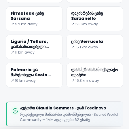
Firmafede ციხე
დაკისრების ციხე
Sarzana
Sarzanello
📍 5.2 km away
📍 5.3 km away
✕
Liguria / Tellaro,
ციხე Verrucola
დამახასიათებელი
📍 15.1 km away
პატარა თევზჭერის
📍 11 km away
სოფელ
Palmaria და
ლა სპეზიას სამოქალაქო
მარტოხელა Scola
თეატრი
კოშკი
📍 16 km away
📍 16.3 km away
🏆
🏆 #1 Trip Planner 2026
Rated best travel app worldwide
ავტორი
Claudia Sommers
· დან Fosdinovo
რედაქციული შინაარსი დამოწმებულია · Secret World
★★★★★
Community — 1M+ ადგილები 62 ენაზე
Keep Exploring the World