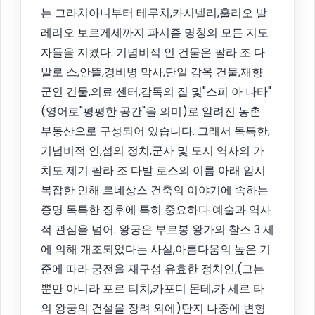
는 그라치아니부터 테루치,카시넬리,훌리오 발
레리오 보르게세까지 파시즘 명칭의 모든 지도
자들을 지켰다. 기념비적 인 건물은 팔라 조 다
발로 스,안뜰,경비병 막사,단일 감옥 건물,재향
군인 건물,의료 센터,감독의 집 및"스피 아 나타"
(영어로"평평한 공간"을 의미)로 알려진 농촌
부동산으로 구성되어 있습니다. 그래서 독특한,
기념비적 인,섬의 정치,군사 및 도시 역사의 가
치도 제기 팔라 조 다발 로스의 이름 아래 암시
복잡한 인해 르네상스 건축의 이야기에 속하는
증명 독특한 징후에 특히 중요하다 예술과 역사
적 관심을 넘어. 왕궁은 부르봉 왕가의 찰스 3 세
에 의해 개조되었다는 사실,아름다움의 높은 기
준에 따라 궁전을 재구성 유효한 정치인,(그는
뿐만 아니라 포르 티치,카포디 몬테,카 세르 타
의 왕궁의 건설을 장려 외에)단지 나중에 변형