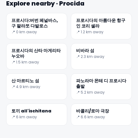
Explore nearby · Procida
프로시다:버번 페널바스,
프로시다의 아름다운 항구
구 팔라쪼 다발로스
인 코리 셀라
📍 0 km away
📍 1.2 km away
프로시다의 산타 마게리타
비바라 섬
누오바
📍 2.3 km away
📍 1.5 km away
✕
산 마르티노 섬
파노라마 몬테 디 프로시다
출발
📍 4.9 km away
📍 5.2 km away
토끼 all'ischitana
바콜리/로마 극장
📍 6 km away
📍 6.6 km away
🏆
🏆 #1 Trip Planner 2026