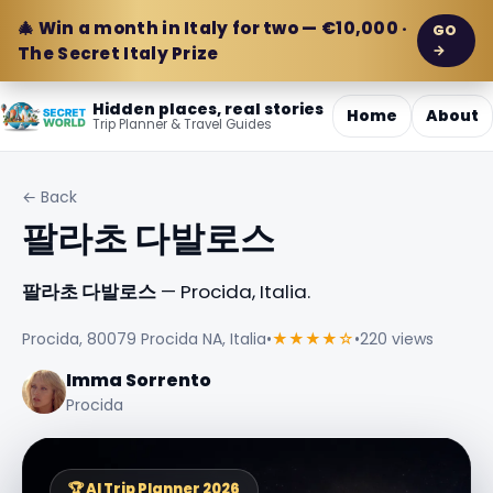
🎄 Win a month in Italy for two — €10,000 ·
GO
→
The Secret Italy Prize
Hidden places, real stories
Home
About
Trip Planner & Travel Guides
← Back
팔라초 다발로스
팔라초 다발로스
— Procida, Italia.
Procida, 80079 Procida NA, Italia
•
★★★★☆
•
220 views
Imma Sorrento
Procida
🏆 AI Trip Planner 2026