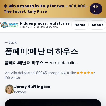
🎄 Win a month in Italy for two — €10,000 ·
GO
→
The Secret Italy Prize
Hidden places, real stories
Home
About
Trip Planner & Travel Guides
← Back
폼페이:메난 더 하우스
폼페이:메난 더 하우스
— Pompei, Italia.
Via Villa dei Misteri, 80045 Pompei NA, Italia
•
★★★★☆
•
199 views
Jenny Huffington
Pompei