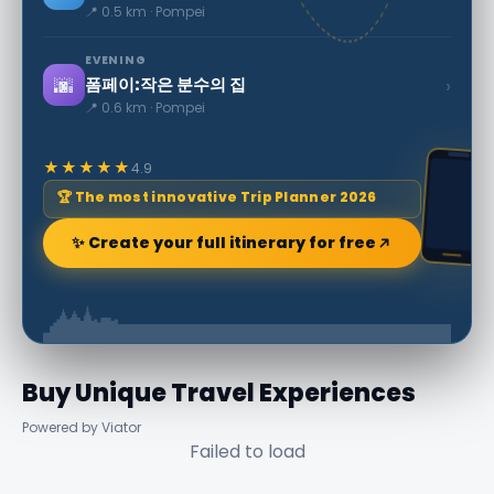
📍 0.5 km · Pompei
EVENING
🌆
›
폼페이:작은 분수의 집
📍 0.6 km · Pompei
★★★★★
4.9
🏆 The most innovative Trip Planner 2026
✨ Create your full itinerary for free
Buy Unique Travel Experiences
Powered by Viator
Failed to load