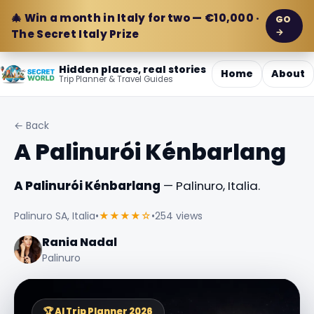
🎄 Win a month in Italy for two — €10,000 ·
GO
→
The Secret Italy Prize
Hidden places, real stories
Home
About
Trip Planner & Travel Guides
← Back
A Palinurói Kénbarlang
A Palinurói Kénbarlang
— Palinuro, Italia.
Palinuro SA, Italia
•
★★★★☆
•
254 views
Rania Nadal
Palinuro
🏆 AI Trip Planner 2026