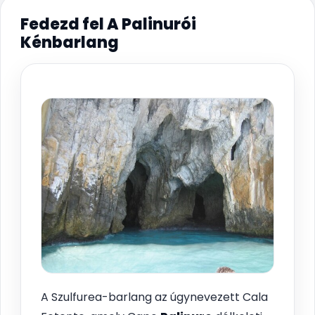
Fedezd fel A Palinurói
Kénbarlang
A Szulfurea-barlang az úgynevezett Cala