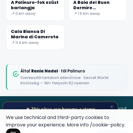
A Palinuro-fok ezüst
A Baia del Buon
barlangja
Dormire
Olaszország egyik
📍 0 km away
📍 1.5 km away
legszebb strandja
Cala Bianca Di
Marina di Camerota
📍 11.4 km away
Által
Rania Nadal
· tól Palinuro
Szerkesztői tartalom ellenőrizve · Secret World
Közösség — 1M+ helyszín 62 nyelven
×
SECRET WORLD
Terms
Privacy
About
✦ This place can become a stamp
Collect secret places in your Secret
We use technical and third-party cookies to
Passport.
improve your experience. More info
/cookie-policy
.
Open your Passport →
Secret World