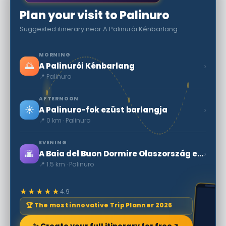
Plan your visit to Palinuro
Suggested itinerary near A Palinurói Kénbarlang
MORNING
🌅
›
A Palinurói Kénbarlang
📍 Palinuro
AFTERNOON
☀️
›
A Palinuro-fok ezüst barlangja
📍 0 km · Palinuro
EVENING
🌆
›
A Baia del Buon Dormire Olaszország egyik legszebb strandja
📍 1.5 km · Palinuro
★★★★★
4.9
🏆 The most innovative Trip Planner 2026
✨ Create your full itinerary for free