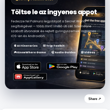
Töltse le az ingyenes appot
Fedezze fel Palinuro legjobbjait a Secret World
segítségével — több mint 1 millió úti cél. Személyre
szabott útvonalak és rejtett gyöngyszemek. Ingyenes
iOS-en és Androidon.
🧠 AI Itineraries
🎒 Trip Toolkit
🎮 KnowWhere Game
🎧 Audio Guides
📹 Videos
Share ↗