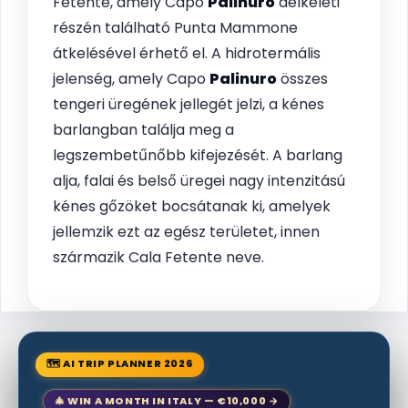
Fetente, amely Capo
Palinuro
délkeleti
részén található Punta Mammone
átkelésével érhető el. A hidrotermális
jelenség, amely Capo
Palinuro
összes
tengeri üregének jellegét jelzi, a kénes
barlangban találja meg a
legszembetűnőbb kifejezését. A barlang
alja, falai és belső üregei nagy intenzitású
kénes gőzöket bocsátanak ki, amelyek
jellemzik ezt az egész területet, innen
származik Cala Fetente neve.
🗺 AI TRIP PLANNER 2026
🎄 WIN A MONTH IN ITALY — €10,000 →