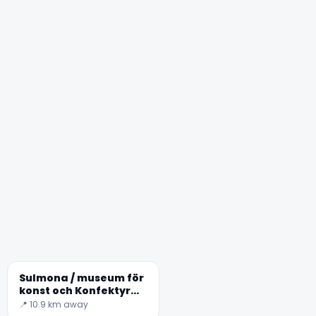
Sulmona / museum för
konst och Konfektyr
teknik
📍 10.9 km away