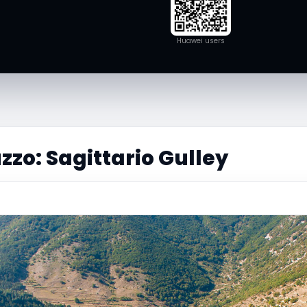
Huawei users
zo: Sagittario Gulley