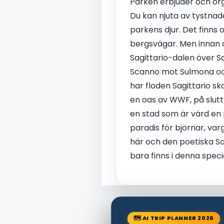
Parken erbjuder och org
Du kan njuta av tystnad
parkens djur. Det finns
bergsvägar. Men innan d
Sagittario-dalen över S
Scanno mot Sulmona och
har floden Sagittario sk
en oas av WWF, på slutt
en stad som är värd en 
paradis för björnar, var
här och den poetiska S
bara finns i denna speciel
🗺 AI TRIP PLANNER 2026