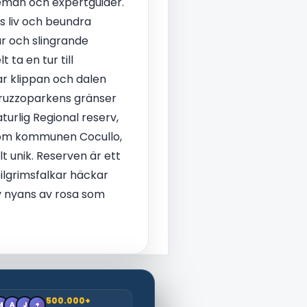
teman och expertguider.
s liv och beundra
r och slingrande
ta en tur till
ar klippan och dalen
ruzzoparkens gränser
turlig Regional reserv,
 som kommunen Cocullo,
t unik. Reserven är ett
pilgrimsfalkar häckar
v nyans av rosa som
500.000+
M
A
J
+