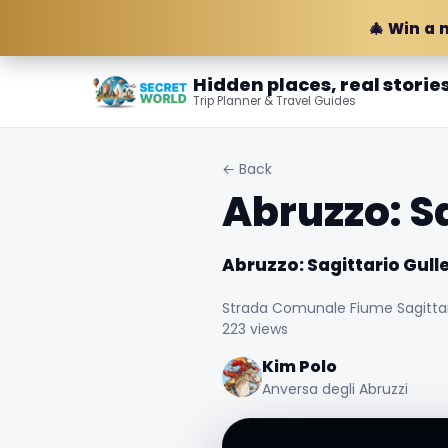
🎄 Win a 
Hidden places, real storie
Trip Planner & Travel Guides
← Back
Abruzzo: S
Abruzzo: Sagittario Gull
Strada Comunale Fiume Sagittario
223 views
Kim Polo
Anversa degli Abruzzi