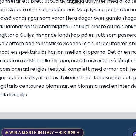
aniserar ett brett utbud av dagliga utflykter med olika 
en i skogen eller solnedgångens Magi, lyssna på herdarna
 också vandringar som varar flera dagar över gamla skoga
u lämnar detta charmiga territorium måste du helt enkelt 
agittario Gullys hisnande landskap på en rutt som passer
 bortom den fantastiska Scanno-sjön. Strax utanför Ab
apat en spektakulär kanjon mellan klipporna. Det är en na
ningarna av Marcello klippan, och sträcker sig så långt
passionerad religiös festival, komplett med ormar och hel
gar och en sällsynt art av italiensk hare. Kungsörnar och 
agittario centaurea blommar, en blomma med en intensi
la livsmiljö.
🎄 WIN A MONTH IN ITALY — €10,000 →