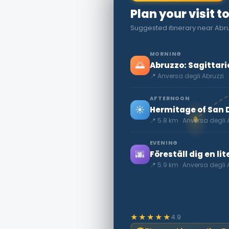
Plan your visit t
Suggested itinerary near Abru
MORNING
🌅
Abruzzo: Sagittari
📍 Anversa degli Abruzzi
AFTERNOON
☀️
Hermitage of San 
📍 5.8 km · Anversa degli 
EVENING
🌆
Föreställ dig en l
📍 5.9 km · Anversa degli 
★★★★★
4.9