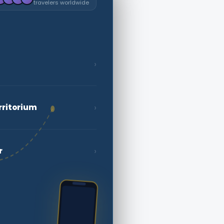
travelers worldwide
›
›
rritorium
›
r