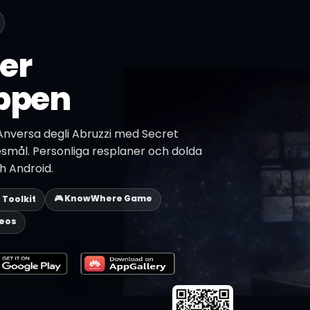
er
ppen
nversa degli Abruzzi med Secret
esmål. Personliga resplaner och dolda
ch Android.
🎮 KnowWhere Game
p Toolkit
deos