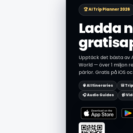
🏆 AI Trip Planner 2026
Ladda n
gratisa
Upptäck det bästa av A
World — över 1 miljon r
pärlor. Gratis på iOS o
🧠 AI Itineraries
🎒 Tri
🎧 Audio Guides
📹 Vi