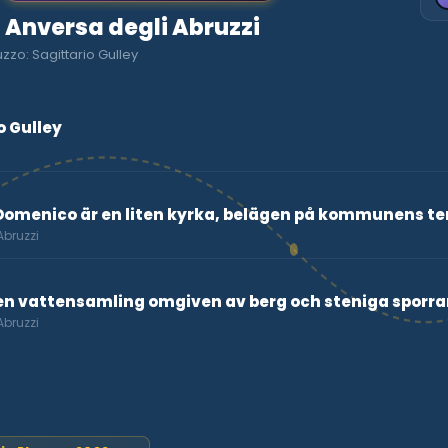
o Anversa degli Abruzzi
zzo: Sagittario Gulley
o Gulley
Domenico är en liten kyrka, belägen på kommunens te
Abruzzi
iten vattensamling omgiven av berg och steniga sporra
Abruzzi