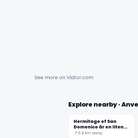
See more on
Viator.com
Explore nearby · Anve
Hermitage of San
Domenico är en liten
kyrka, belägen på
📍 5.8 km away