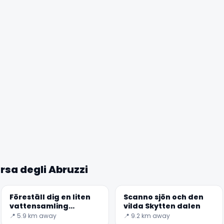
✕
rsa degli Abruzzi
Föreställ dig en liten
Scanno sjön och den
vattensamling
vilda Skytten dalen
omgiven av berg och
📍 5.9 km away
📍 9.2 km away