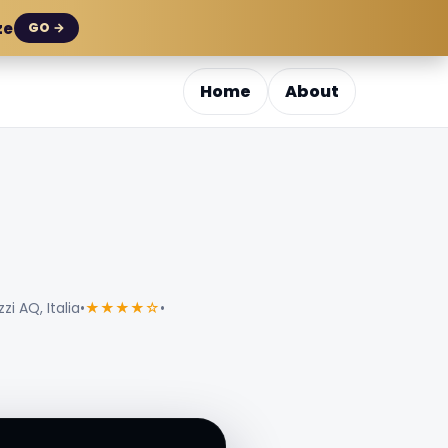
ze
GO →
Home
About
i AQ, Italia
•
★★★★☆
•