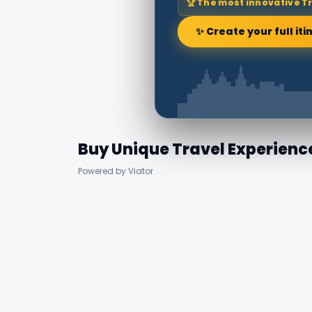
🏆 The most innovative T
✨ Create your full iti
Buy Unique Travel Experienc
Powered by Viator