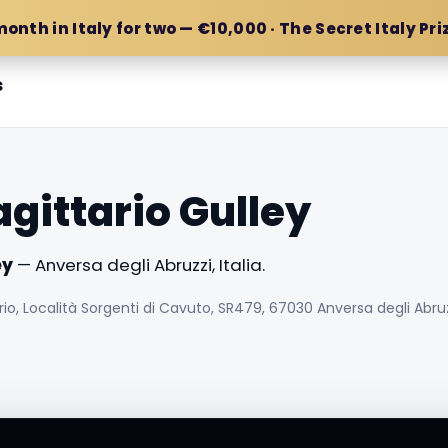
month in Italy for two — €10,000 · The Secret Italy Pri
s
agittario Gulley
ey
— Anversa degli Abruzzi, Italia.
, Località Sorgenti di Cavuto, SR479, 67030 Anversa degli Abruzz