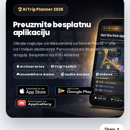
🏆 AI Trip Planner 2026
Preuzmite besplatnu
aplikaciju
Otkrijte najbolje od Alessandria sa Secret World — više
od 1 milijun destinacija. Personalizirani itinerari i skriveni
dragulji. Besplatno na iOS i Android.
🧠 AI Itineraries
🎒 Trip Toolkit
🎮 KnowWhere Game
🎧 Audio Guides
📹 Videos
Share ↗