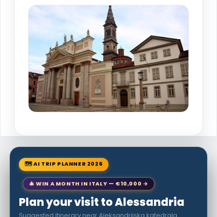
🗺 AI TRIP PLANNER 2026
🎄 WIN A MONTH IN ITALY — €10,000 →
Plan your visit to Alessandria
Suggested itinerary near Aleksandrijska katedrala