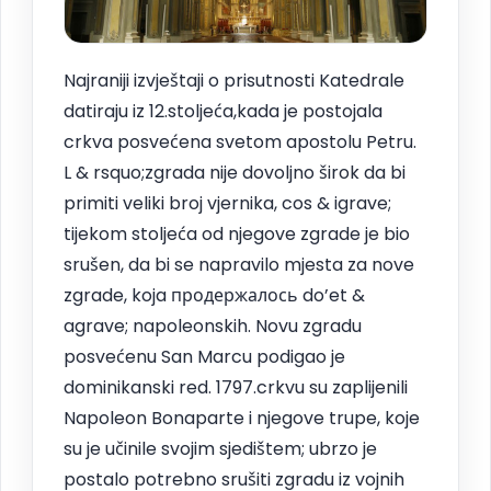
Najraniji izvještaji o prisutnosti Katedrale
datiraju iz 12.stoljeća,kada je postojala
crkva posvećena svetom apostolu Petru.
L & rsquo;zgrada nije dovoljno širok da bi
primiti veliki broj vjernika, cos & igrave;
tijekom stoljeća od njegove zgrade je bio
srušen, da bi se napravilo mjesta za nove
zgrade, koja продержалось do’et &
agrave; napoleonskih. Novu zgradu
posvećenu San Marcu podigao je
dominikanski red. 1797.crkvu su zaplijenili
Napoleon Bonaparte i njegove trupe, koje
su je učinile svojim sjedištem; ubrzo je
postalo potrebno srušiti zgradu iz vojnih