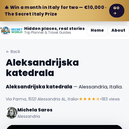
🎄 Win a month in Italy for two — €10,000 ·
GO
→
The Secret Italy Prize
Hidden places, real stories
Home
About
Trip Planner & Travel Guides
← Back
Aleksandrijska
katedrala
Aleksandrijska katedrala
— Alessandria, Italia.
Via Parma, 15121 Alessandria AL, Italia
•
★★★★☆
•
183 views
Michela Saros
Alessandria