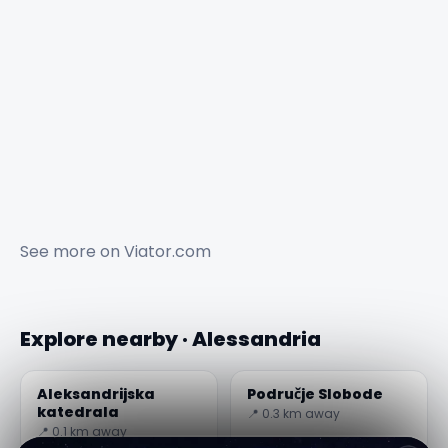
See more on
Viator.com
Explore nearby · Alessandria
Aleksandrijska
Područje Slobode
katedrala
📍 0.3 km away
📍 0.1 km away