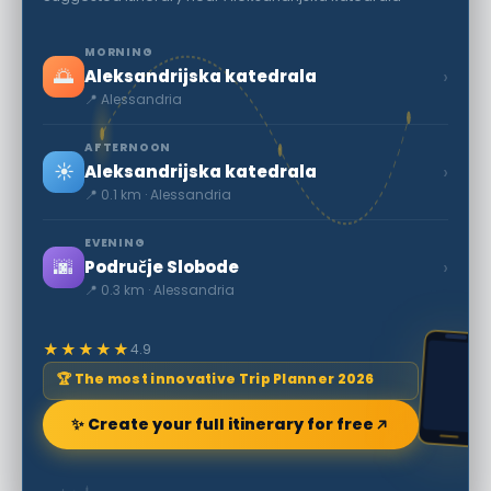
MORNING
🌅
›
Aleksandrijska katedrala
📍 Alessandria
AFTERNOON
☀️
›
Aleksandrijska katedrala
📍 0.1 km · Alessandria
EVENING
🌆
›
Područje Slobode
📍 0.3 km · Alessandria
★★★★★
4.9
🏆 The most innovative Trip Planner 2026
✨ Create your full itinerary for free