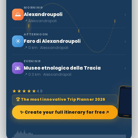
MORNING
🌅
›
Alexandroupoli
📍 Alessandropoli
AFTERNOON
☀️
›
Faro di Alexandroupoli
📍 0 km · Alessandropoli
EVENING
🌆
›
Museo etnologico della Tracia
📍 0.3 km · Alessandropoli
★★★★★
4.9
🏆 The most innovative Trip Planner 2026
✨ Create your full itinerary for free