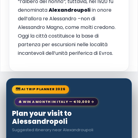
“l’albero del nonno”; tuttavia, nel 1920 fu
denominata
Alexandroupoli
in onore
dell’allora re Alessandro –non di
Alessandro Magno, come molti credono.
Oggi la città costituisce la base di
partenza per escursioni nelle località
incantevoli dell’unità periferica di Evros.
🗺 AI TRIP PLANNER 2026
🎄 WIN A MONTH IN ITALY — €10,000 →
Plan your visit to
Alessandropoli
Suggested itinerary near Alexandroupoli