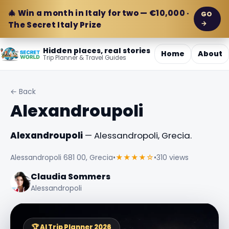
🎄 Win a month in Italy for two — €10,000 ·
GO
→
The Secret Italy Prize
Hidden places, real stories
Home
About
Trip Planner & Travel Guides
← Back
Alexandroupoli
Alexandroupoli
— Alessandropoli, Grecia.
Alessandropoli 681 00, Grecia
•
★★★★☆
•
310 views
Claudia Sommers
Alessandropoli
🏆 AI Trip Planner 2026