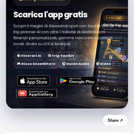
Scarica l'app gratis
Scopri il meglio di Alessandropoli con Secret World — il
trip planner AI con oltre 1 milione di destinazioni.
Itinerari personalizzati, gemme nascoste e consigli
locali. Gratis su iOS e Android.
🧠 Itinerari AI
🎒 Trip Toolkit
🎮 Gioco KnowWhere
🎧 Guide Audio
📹 Video
Share ↗