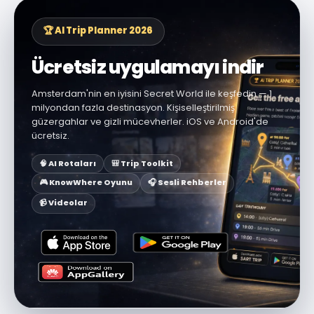
🏆 AI Trip Planner 2026
Ücretsiz uygulamayı indir
Amsterdam'nin en iyisini Secret World ile keşfedin — 1
milyondan fazla destinasyon. Kişiselleştirilmiş
güzergahlar ve gizli mücevherler. iOS ve Android'de
ücretsiz.
🧠 AI Rotaları
🎒 Trip Toolkit
🎮 KnowWhere Oyunu
🎧 Sesli Rehberler
📹 Videolar