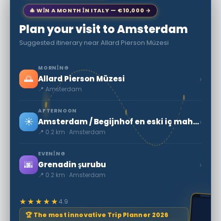
🎄 WIN A MONTH IN ITALY — €10,000 →
Plan your visit to Amsterdam
Suggested itinerary near Allard Pierson Müzesi
MORNING
🌅
›
Allard Pierson Müzesi
📍 Amsterdam
AFTERNOON
☀️
›
Amsterdam / Begijnhof en eski iç mahkemelerden biridir
📍 0.2 km · Amsterdam
EVENING
🌆
›
Grenadin şurubu
📍 0.2 km · Amsterdam
★★★★★
4.9
🏆 The most innovative Trip Planner 2026