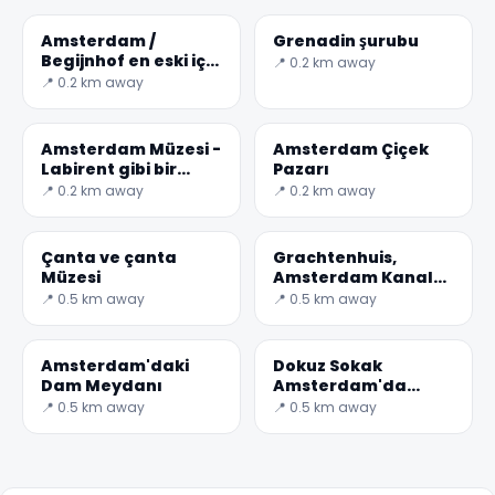
Amsterdam /
Grenadin şurubu
Begijnhof en eski iç
📍 0.2 km away
mahkemelerden
📍 0.2 km away
biridir
Amsterdam Müzesi -
Amsterdam Çiçek
Labirent gibi bir
Pazarı
binada yer alıyor
📍 0.2 km away
📍 0.2 km away
Çanta ve çanta
Grachtenhuis,
Müzesi
Amsterdam Kanal
Müzesi
📍 0.5 km away
📍 0.5 km away
Amsterdam'daki
Dokuz Sokak
✕
Dam Meydanı
Amsterdam'da
alışveriş kum
📍 0.5 km away
📍 0.5 km away