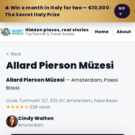
🎄 Win a month in Italy for two — €10,000 ·
GO
→
The Secret Italy Prize
Hidden places, real stories
Home
About
Trip Planner & Travel Guides
← Back
Allard Pierson Müzesi
Allard Pierson Müzesi
— Amsterdam, Paesi
Bassi.
Oude Turfmarkt 127, 1012 GC Amsterdam, Paesi Bassi
•
★★★★☆
•
238 views
Cindy Walton
Amsterdam