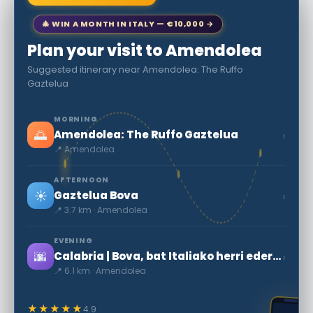
🎄 WIN A MONTH IN ITALY — €10,000 →
Plan your visit to Amendolea
Suggested itinerary near Amendolea: The Ruffo
Gaztelua
MORNING
🌅
›
Amendolea: The Ruffo Gaztelua
📍 Amendolea
AFTERNOON
☀️
›
Gaztelua Bova
📍 3.7 km · Amendolea
EVENING
🌆
›
Calabria | Bova, bat Italiako herri ederrenetako
📍 6.1 km · Amendolea
★★★★★
4.9