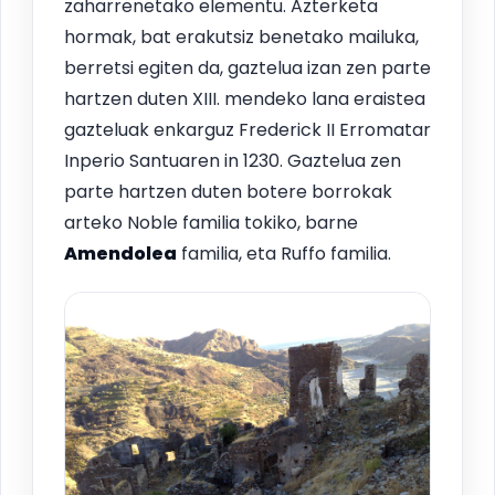
zaharrenetako elementu. Azterketa
hormak, bat erakutsiz benetako mailuka,
berretsi egiten da, gaztelua izan zen parte
hartzen duten XIII. mendeko lana eraistea
gazteluak enkarguz Frederick II Erromatar
Inperio Santuaren in 1230. Gaztelua zen
parte hartzen duten botere borrokak
arteko Noble familia tokiko, barne
Amendolea
familia, eta Ruffo familia.