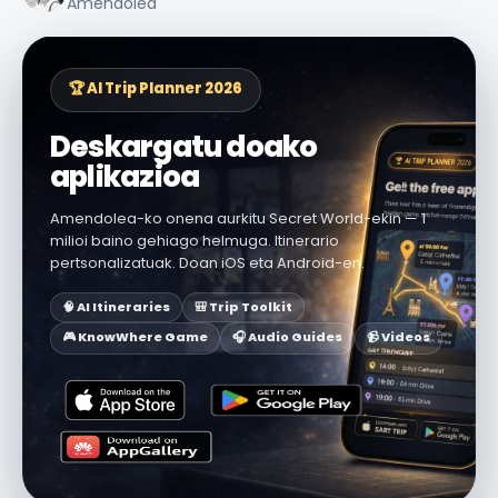
Amendolea
🏆 AI Trip Planner 2026
Deskargatu doako
aplikazioa
Amendolea-ko onena aurkitu Secret World-ekin — 1
milioi baino gehiago helmuga. Itinerario
pertsonalizatuak. Doan iOS eta Android-en.
🧠 AI Itineraries
🎒 Trip Toolkit
🎮 KnowWhere Game
🎧 Audio Guides
📹 Videos