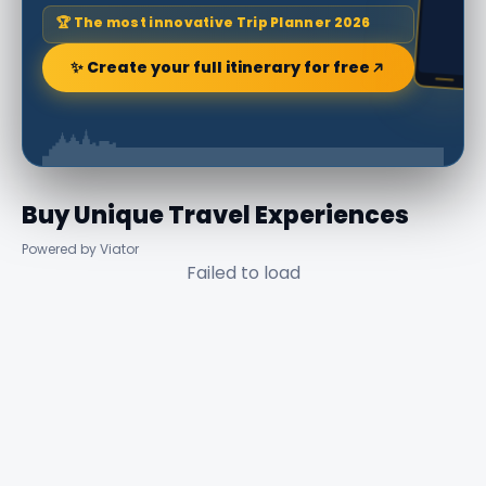
🏆 The most innovative Trip Planner 2026
✨ Create your full itinerary for free
Buy Unique Travel Experiences
Powered by Viator
Failed to load