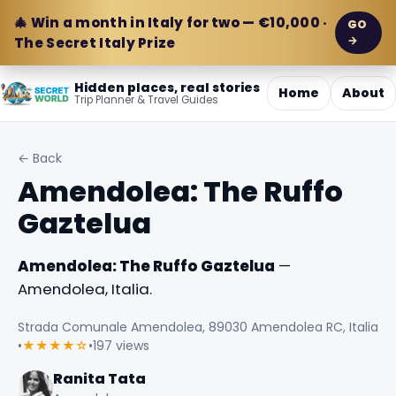
🎄 Win a month in Italy for two — €10,000 ·
GO
→
The Secret Italy Prize
Hidden places, real stories
Home
About
Trip Planner & Travel Guides
← Back
Amendolea: The Ruffo
Gaztelua
Amendolea: The Ruffo Gaztelua
—
Amendolea, Italia.
Strada Comunale Amendolea, 89030 Amendolea RC, Italia
•
★★★★☆
•
197 views
Ranita Tata