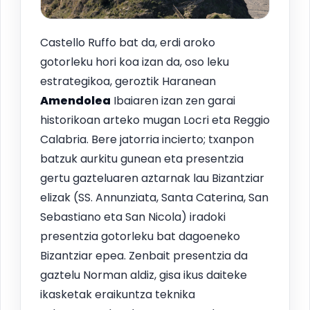
Castello Ruffo bat da, erdi aroko
gotorleku hori koa izan da, oso leku
estrategikoa, geroztik Haranean
Amendolea
Ibaiaren izan zen garai
historikoan arteko mugan Locri eta Reggio
Calabria. Bere jatorria incierto; txanpon
batzuk aurkitu gunean eta presentzia
gertu gazteluaren aztarnak lau Bizantziar
elizak (SS. Annunziata, Santa Caterina, San
Sebastiano eta San Nicola) iradoki
presentzia gotorleku bat dagoeneko
Bizantziar epea. Zenbait presentzia da
gaztelu Norman aldiz, gisa ikus daiteke
ikasketak eraikuntza teknika