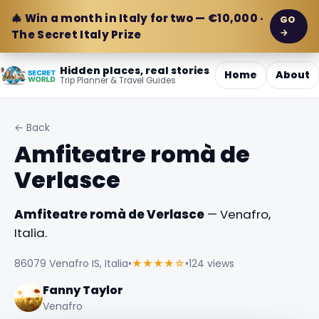
🎄 Win a month in Italy for two — €10,000 ·
GO
→
The Secret Italy Prize
Hidden places, real stories
Home
About
Trip Planner & Travel Guides
← Back
Amfiteatre romà de
Verlasce
Amfiteatre romà de Verlasce
— Venafro,
Italia.
86079 Venafro IS, Italia
•
★★★★☆
•
124 views
Fanny Taylor
Venafro