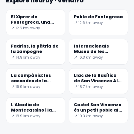
Explore nearby · Venafro
El Xiprer de
Poble de Fontegreca
Fontegreca, una
📍 12.6 km away
fada lloc
📍 12.5 km away
Fadrins, la pàtria de
Internacionals
la zampogne
Museu de les
Guerres Mundials en
📍 14.9 km away
📍 16.3 km away
Molise
✕
La campània: les
Llac de la Basílica
cascades de la
de San Vincenzo Al
Conca
Volturno
📍 16.9 km away
📍 18.7 km away
L'Abadia de
Castel San Vincenzo
Montecassino i la
és un petit poble als
seva reconstrucció
Abruços
📍 18.9 km away
📍 19.3 km away
🏆 #1 Trip Planner 2026