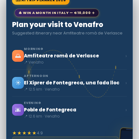
🎄 WIN A MONTH IN ITALY — €10,000 →
Plan your visit to Venafro
Suggested itinerary near Amfiteatre romà de Verlasce
MORNING
🌅
›
Amfiteatre romà de Verlasce
📍 Venafro
AFTERNOON
☀️
›
El Xiprer de Fontegreca, una fada lloc
📍 12.5 km · Venafro
EVENING
🌆
›
Poble de Fontegreca
📍 12.6 km · Venafro
★★★★★
4.9