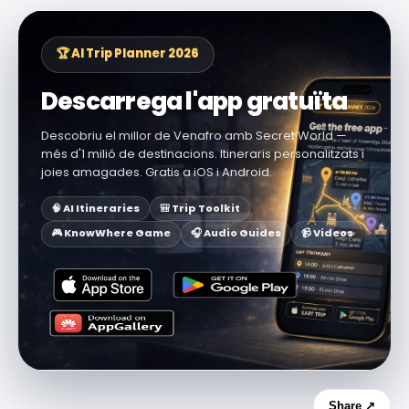
🏆 AI Trip Planner 2026
Descarrega l'app gratuïta
Descobriu el millor de Venafro amb Secret World —
més d'1 milió de destinacions. Itineraris personalitzats i
joies amagades. Gratis a iOS i Android.
🧠 AI Itineraries
🎒 Trip Toolkit
🎮 KnowWhere Game
🎧 Audio Guides
📹 Videos
Share ↗