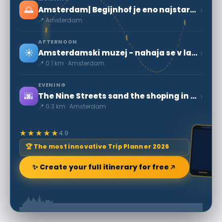
🌅
›
Amsterdam| Begijnhof je eno najstarejših notranjih sodišč.
📍 Amsterdam
AFTERNOON
☀️
›
Amsterdamski muzej - nahaja se v labirintu stavb
📍 0.1 km · Amsterdam
EVENING
🌆
›
The Nine Streets sand the shoping in Amsterdam
📍 0.3 km · Amsterdam
★★★★★
4.9
🏆 The most innovative Trip Planner 2026
✨ Create your full itinerary for free