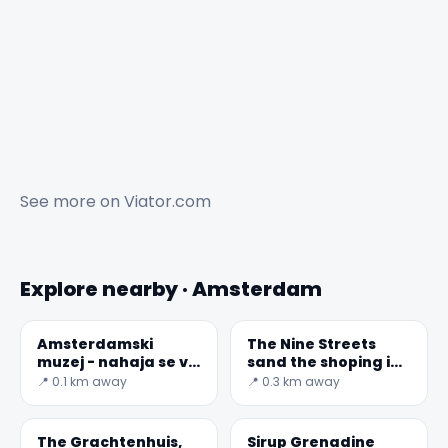
See more on
Viator.com
Explore nearby · Amsterdam
Amsterdamski
The Nine Streets
muzej - nahaja se v
sand the shoping in
labirintu stavb
Amsterdam
📍 0.1 km away
📍 0.3 km away
The Grachtenhuis,
Sirup Grenadine