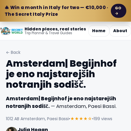
🎄 Win a month in Italy for two — €10,000 ·
GO
→
The Secret Italy Prize
Hidden places, real stories
Home
About
Trip Planner & Travel Guides
← Back
Amsterdam| Begijnhof
je eno najstarejših
notranjih sodišč.
Amsterdam| Begijnhof je eno najstarejših
notranjih sodišč.
— Amsterdam, Paesi Bassi.
1012 AB Amsterdam, Paesi Bassi
•
★★★★☆
•
199 views
Julia Hogan