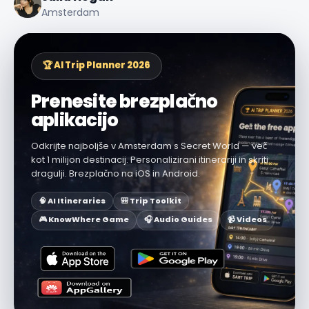
Amsterdam
🏆 AI Trip Planner 2026
Prenesite brezplačno
aplikacijo
Odkrijte najboljše v Amsterdam s Secret World — več
kot 1 milijon destinacij. Personalizirani itinerariji in skriti
dragulji. Brezplačno na iOS in Android.
🧠 AI Itineraries
🎒 Trip Toolkit
🎮 KnowWhere Game
🎧 Audio Guides
📹 Videos