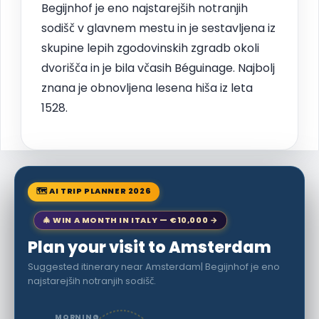
Begijnhof je eno najstarejših notranjih
sodišč v glavnem mestu in je sestavljena iz
skupine lepih zgodovinskih zgradb okoli
dvorišča in je bila včasih Béguinage. Najbolj
znana je obnovljena lesena hiša iz leta
1528.
🗺 AI TRIP PLANNER 2026
🎄 WIN A MONTH IN ITALY — €10,000 →
Plan your visit to Amsterdam
Suggested itinerary near Amsterdam| Begijnhof je eno
najstarejših notranjih sodišč.
MORNING