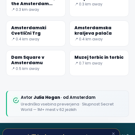
the Amsterdam
📍 0.3 km away
Canal Museum
📍 0.3 km away
Amsterdamski
Amsterdamska
Cvetlični Trg
kraljeva palača
✕
📍 0.4 km away
📍 0.4 km away
Dam Square v
Muzej torbic in torbic
Amsterdamu
📍 0.7 km away
📍 0.5 km away
Avtor
Julia Hogan
· od Amsterdam
Uredniška vsebina preverjena · Skupnost Secret
🏆
🏆 #1 Trip Planner 2026
World — 1M+ mest v 62 jezikih
Rated best travel app worldwide
★★★★★
×