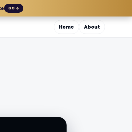
ze
GO →
Home
About