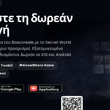
τε τη δωρεάν
γή
α του Boscoreale με το Secret World
ριο προορισμοί. Εξατομικευμένα
ιαμάντια. Δωρεάν σε iOS και Android.
🎮 KnowWhere Game
p Toolkit
deos