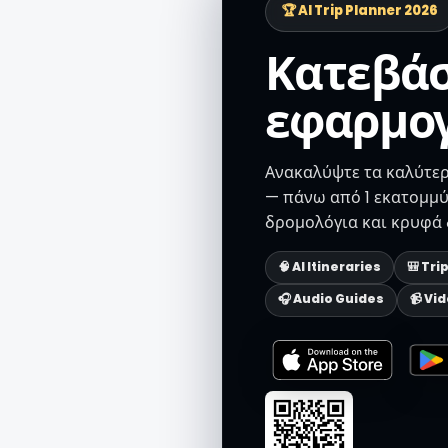
🏆 AI Trip Planner 2026
Κατεβάσ
εφαρμο
Ανακαλύψτε τα καλύτερ
— πάνω από 1 εκατομμύ
δρομολόγια και κρυφά δ
🧠 AI Itineraries
🎒 Tri
🎧 Audio Guides
📹 Vi