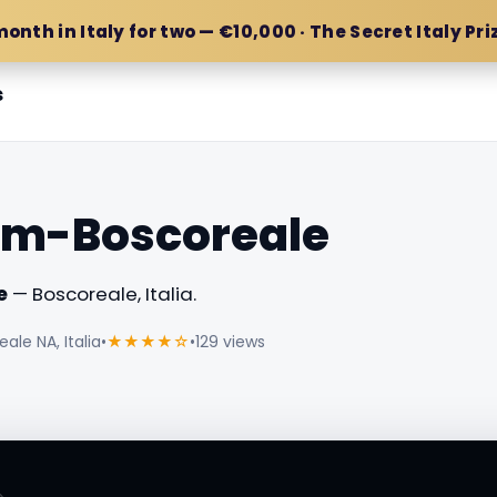
month in Italy for two — €10,000 · The Secret Italy Pri
s
um-Boscoreale
e
— Boscoreale, Italia.
eale NA, Italia
•
★★★★☆
•
129 views