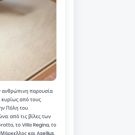
ην ανθρώπινη παρουσία
ά κυρίως από τους
ην Πόλη του
να: από τις βίλες των
otto, το Villa Regina, το
 Μάρκελλος και Asellius.