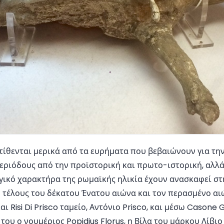
τίθενται μερικά από τα ευρήματα που βεβαιώνουν για τ
περιόδους από την προϊστορική και πρωτο-ιστορική, αλλ
γικό χαρακτήρα της ρωμαϊκής ηλικία έχουν ανασκαφεί στ
 τέλους του δέκατου Ένατου αιώνα και τον περασμένο αιώ
 Risi Di Prisco ταμείο, Αντόνιο Prisco, και μέσω Casone Gr
λα του ο νουμέριος Popidius Florus, η Βίλα του μάρκου Λίβιο