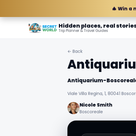
🎄 Win a 
Hidden places, real storie
Trip Planner & Travel Guides
← Back
Antiquari
Antiquarium-Boscoreal
Viale Villa Regina, 1, 80041 Boscor
Nicole Smith
Boscoreale