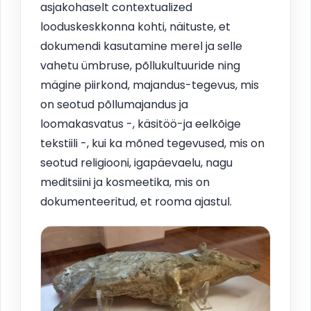
asjakohaselt contextualized
looduskeskkonna kohti, näituste, et
dokumendi kasutamine merel ja selle
vahetu ümbruse, põllukultuuride ning
mägine piirkond, majandus-tegevus, mis
on seotud põllumajandus ja
loomakasvatus -, käsitöö-ja eelkõige
tekstiili -, kui ka mõned tegevused, mis on
seotud religiooni, igapäevaelu, nagu
meditsiini ja kosmeetika, mis on
dokumenteeritud, et rooma ajastul.