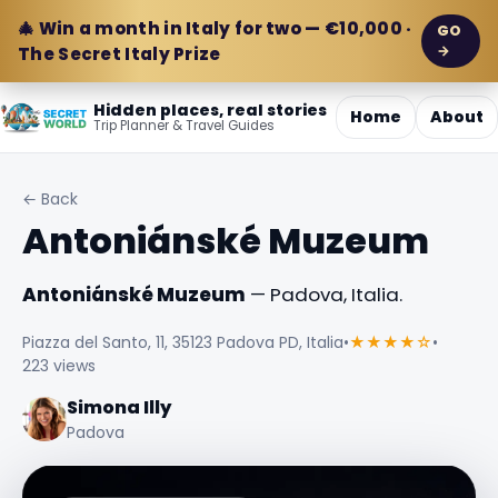
🎄 Win a month in Italy for two — €10,000 ·
GO
→
The Secret Italy Prize
Hidden places, real stories
Home
About
Trip Planner & Travel Guides
← Back
Antoniánské Muzeum
Antoniánské Muzeum
— Padova, Italia.
Piazza del Santo, 11, 35123 Padova PD, Italia
•
★★★★☆
•
223 views
Simona Illy
Padova