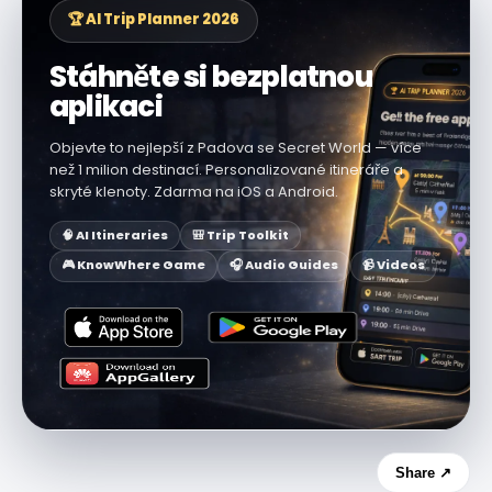
🏆 AI Trip Planner 2026
Stáhněte si bezplatnou
aplikaci
Objevte to nejlepší z Padova se Secret World — více
než 1 milion destinací. Personalizované itineráře a
skryté klenoty. Zdarma na iOS a Android.
🧠 AI Itineraries
🎒 Trip Toolkit
🎮 KnowWhere Game
🎧 Audio Guides
📹 Videos
Share ↗