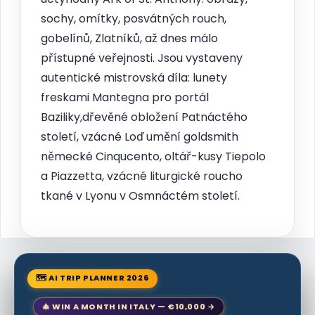
sochy, omítky, posvátných rouch,
gobelínů, Zlatníků, až dnes málo
přístupné veřejnosti. Jsou vystaveny
autentické mistrovská díla: lunety
freskami Mantegna pro portál
Baziliky,dřevěné obložení Patnáctého
století, vzácné Loď umění goldsmith
německé Cinqucento, oltář-kusy Tiepolo
a Piazzetta, vzácné liturgické roucho
tkané v Lyonu v Osmnáctém století.
🗺 AI TRIP PLANNER 2026
🎄 WIN A MONTH IN ITALY — €10,000 →