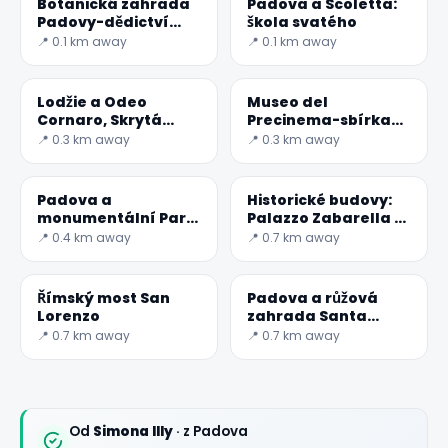
Botanická zahrada
Padova a Scoletta:
Padovy-dědictví
škola svatého
Unesco
📍 0.1 km away
📍 0.1 km away
Lodžie a Odeo
Museo del
Cornaro, Skrytá
Precinema-sbírka
Perla Padovy
Minici Zotti
📍 0.3 km away
📍 0.3 km away
Padova a
Historické budovy:
monumentální Park
Palazzo Zabarella v
Treves De ' Bonfili
Padově
📍 0.4 km away
📍 0.7 km away
Římský most San
Padova a růžová
Lorenzo
zahrada Santa
Giustina
📍 0.7 km away
📍 0.7 km away
Od
Simona Illy
· z Padova