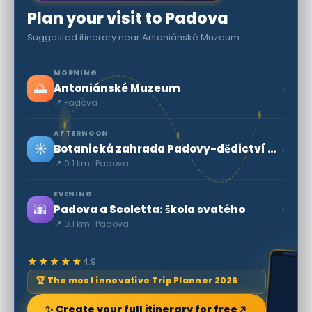
Plan your visit to Padova
Suggested itinerary near Antoniánské Muzeum
MORNING
🌅
›
Antoniánské Muzeum
📍 Padova
AFTERNOON
☀️
›
Botanická zahrada Padovy-dědictví Unesco
📍 0.1 km · Padova
EVENING
🌆
›
Padova a Scoletta: škola svatého
📍 0.1 km · Padova
★★★★★
4.9
🏆 The most innovative Trip Planner 2026
✨ Create your full itinerary for free