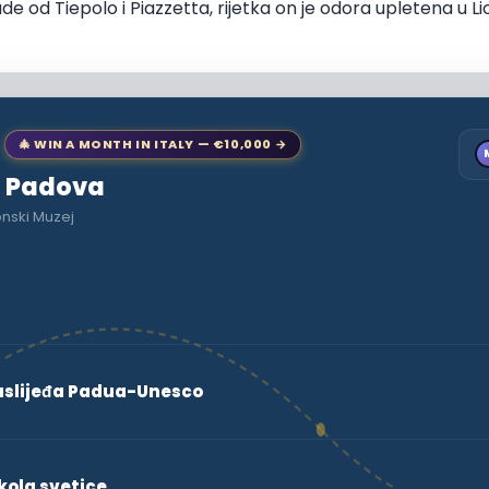
 od Tiepolo i Piazzetta, rijetka on je odora upletena u Lion
🎄 WIN A MONTH IN ITALY — €10,000 →
to Padova
onski Muzej
aslijeđa Padua-Unesco
kola svetice