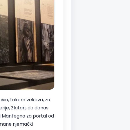
avio, tokom vekova, za
erije, Zlatari, do danas
od Mantegna za portal od
 mane njemački