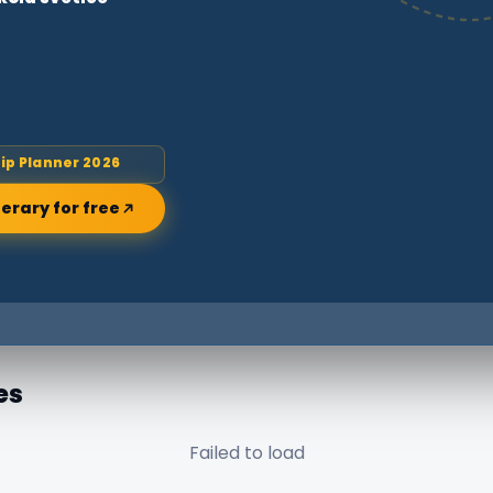
rip Planner 2026
nerary for free
es
Failed to load