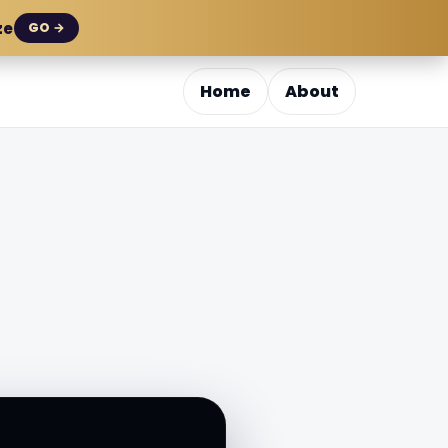
ze
GO →
Home
About