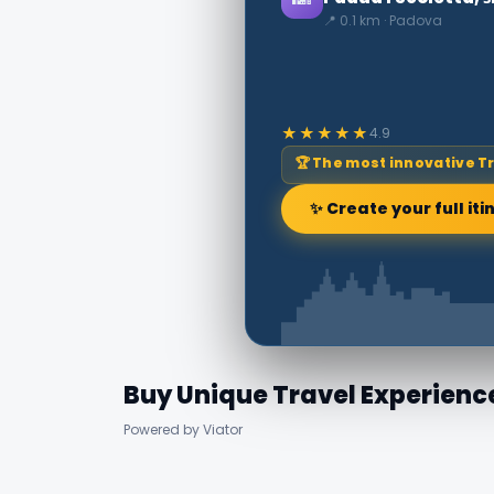
📍 0.1 km · Padova
★★★★★
4.9
🏆 The most innovative T
✨ Create your full iti
Buy Unique Travel Experienc
Powered by Viator