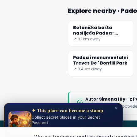
Explore nearby · Pad
Botanička bašta
naslijeđa Padua-
Unesco
📍 0.1 km away
Padua i monumentalni
Treves De ' Bonfili Park
📍 0.4 km away
Autor
Simona Illy
· iz 
Uređivački sadržaj potvrđ
×
✦ This place can become a stamp
Collect secret places in your Secret
Passport.
SECRET WORLD
Open your Passport →
We use technical and third-party cookies 