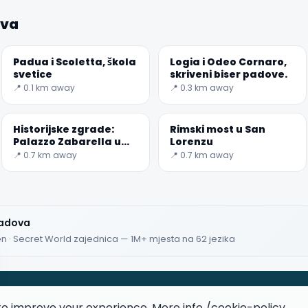
ova
Padua i Scoletta, škola
Logia i Odeo Cornaro,
svetice
skriveni biser padove.
📍 0.1 km away
📍 0.3 km away
Historijske zgrade:
Rimski most u San
Palazzo Zabarella u
Lorenzu
Padovi
📍 0.7 km away
📍 0.7 km away
Padova
en · Secret World zajednica — 1M+ mjesta na 62 jezika
to improve your experience. More info
/cookie-policy
.