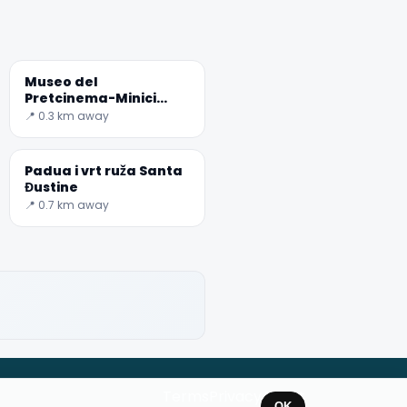
Museo del
Pretcinema-Minici
Zotti kolekcija
📍 0.3 km away
Padua i vrt ruža Santa
Đustine
📍 0.7 km away
Terms
Privacy
About
OK