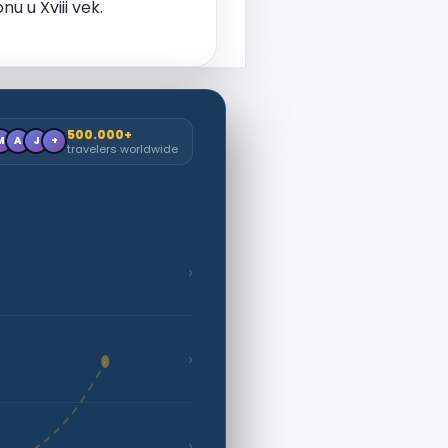
u u Xviii vek.
500.000+
M
A
J
+
travelers worldwide
›
›
›