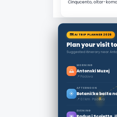
Cinqucento, oltar-komade
🗺 AI TRIP PLANNER 2026
Plan your visit 
Suggested itinerary near Ant
MORNING
🌅
Antonski Muzej
📍 Padova
AFTERNOON
☀️
Botanička bašta n
📍 0.1 km · Padova
EVENING
🌆
Padua i Scoletta, š