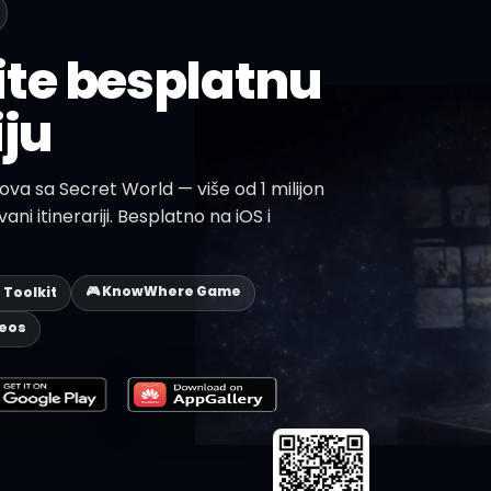
te besplatnu
iju
ova sa Secret World — više od 1 milijon
ani itinerariji. Besplatno na iOS i
🎮 KnowWhere Game
p Toolkit
deos