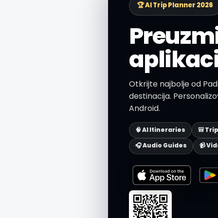
🏆 AI Trip Planner 2026
Preuzmi
aplikac
Otkrijte najbolje od Pad
destinacija. Personalizov
Android.
🧠 AI Itineraries
🎒 Tri
🎧 Audio Guides
📹 Vi