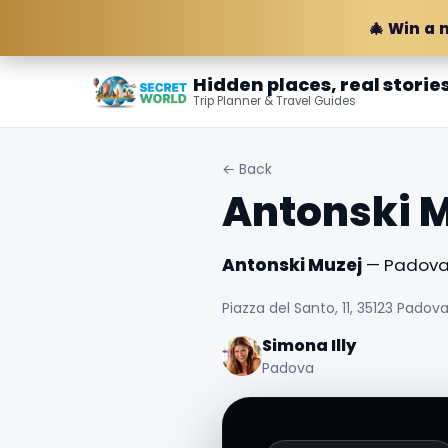
🎄 Win a 
Hidden places, real storie
Trip Planner & Travel Guides
← Back
Antonski 
Antonski Muzej
— Padova, 
Piazza del Santo, 11, 35123 Padova 
Simona Illy
Padova