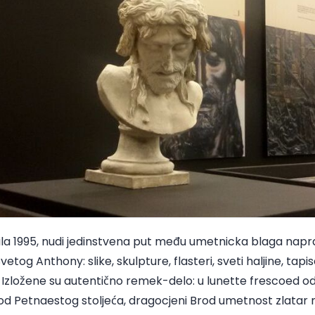
ila 1995, nudi jedinstvena put među umetnicka blaga napr
vetog Anthony: slike, skulpture, flasteri, sveti haljine, tapis
 Izložene su autentično remek-delo: u lunette frescoed 
 od Petnaestog stoljeća, dragocjeni Brod umetnost zlatar