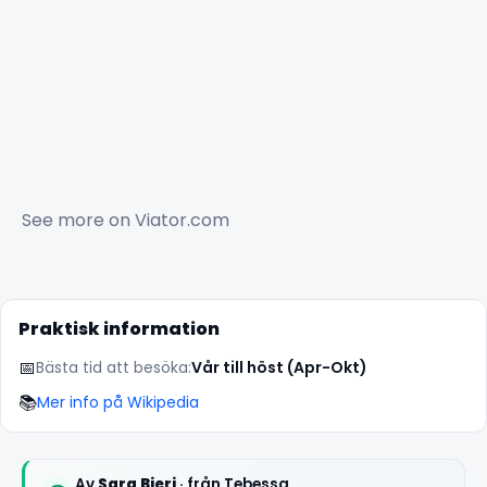
See more on
Viator.com
Praktisk information
📅
Bästa tid att besöka:
Vår till höst (Apr-Okt)
📚
Mer info på Wikipedia
Av
Sara Bieri
· från Tebessa