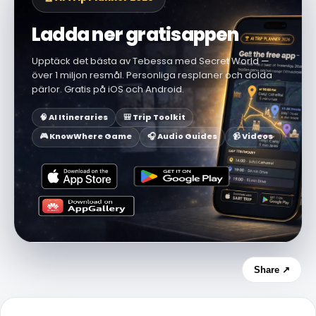
Ladda ner gratisappen
Upptäck det bästa av Tebessa med Secret World —
över 1 miljon resmål. Personliga resplaner och dolda
pärlor. Gratis på iOS och Android.
🧠 AI Itineraries
🎒 Trip Toolkit
🎮 KnowWhere Game
🎧 Audio Guides
📹 Videos
Share ↗