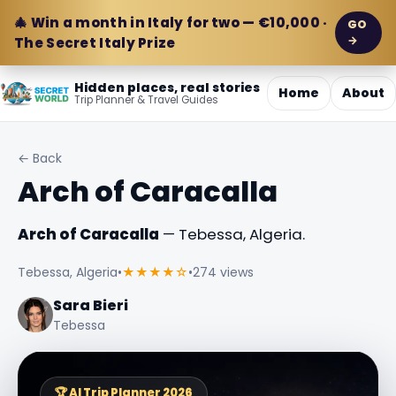
🎄 Win a month in Italy for two — €10,000 ·
GO
→
The Secret Italy Prize
Hidden places, real stories
Home
About
Trip Planner & Travel Guides
← Back
Arch of Caracalla
Arch of Caracalla
— Tebessa, Algeria.
Tebessa, Algeria
•
★★★★☆
•
274 views
Sara Bieri
Tebessa
🏆 AI Trip Planner 2026