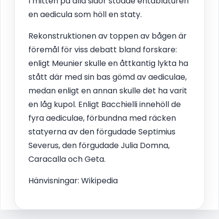
I mitten på alla sidor stödde entablaturen
en aedicula som höll en staty.
Rekonstruktionen av toppen av bågen är
föremål för viss debatt bland forskare:
enligt Meunier skulle en åttkantig lykta ha
stått där med sin bas gömd av aediculae,
medan enligt en annan skulle det ha varit
en låg kupol. Enligt Bacchielli innehöll de
fyra aediculae, förbundna med räcken
statyerna av den förgudade Septimius
Severus, den förgudade Julia Domna,
Caracalla och Geta.
Hänvisningar: Wikipedia