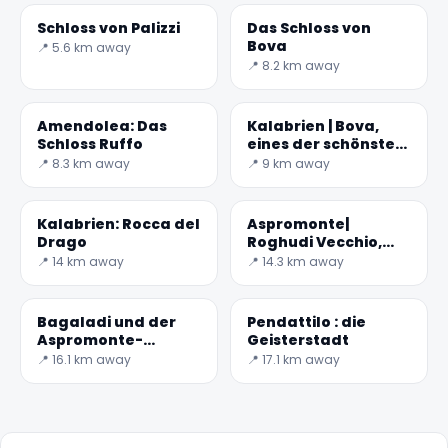
Schloss von Palizzi
Das Schloss von
Bova
📍 5.6 km away
📍 8.2 km away
Amendolea: Das
Kalabrien | Bova,
Schloss Ruffo
eines der schönsten
Dörfer Italiens
📍 8.3 km away
📍 9 km away
Kalabrien: Rocca del
Aspromonte|
Drago
Roghudi Vecchio,
das Geisterdorf
📍 14 km away
📍 14.3 km away
Bagaladi und der
Pendattilo : die
Aspromonte-
Geisterstadt
Nationalpark
📍 16.1 km away
📍 17.1 km away