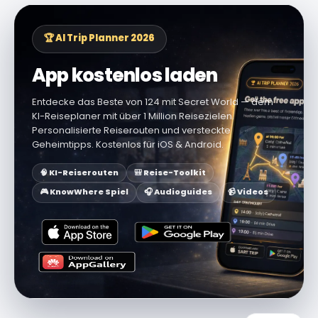
🏆 AI Trip Planner 2026
App kostenlos laden
Entdecke das Beste von 124 mit Secret World — dem
KI-Reiseplaner mit über 1 Million Reisezielen.
Personalisierte Reiserouten und versteckte
Geheimtipps. Kostenlos für iOS & Android.
🧠 KI-Reiserouten
🎒 Reise-Toolkit
🎮 KnowWhere Spiel
🎧 Audioguides
📹 Videos