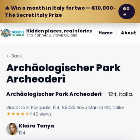
🎄 Win a month in Italy for two — €10,000 ·
GO
→
The Secret Italy Prize
Hidden places, real stories
Home
About
Trip Planner & Travel Guides
← Back
Archäologischer Park
Archeoderi
Archäologischer Park Archeoderi
— 124, Italia.
Viadotto S. Pasquale, 124, 89035 Bova Marina RC, Italia
•
★★★★☆
•
149 views
Klaira Tanya
124