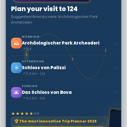
Plan your visit to 124
Suggested itinerary near Archäologischer Park
Archeoderi
MORNING
🌅
›
Archäologischer Park Archeoderi
📍 124
AFTERNOON
☀️
›
Schloss von Palizzi
📍 5.6 km · 124
EVENING
🌆
›
Das Schloss von Bova
📍 8.2 km · 124
★★★★★
4.9
🏆 The most innovative Trip Planner 2026