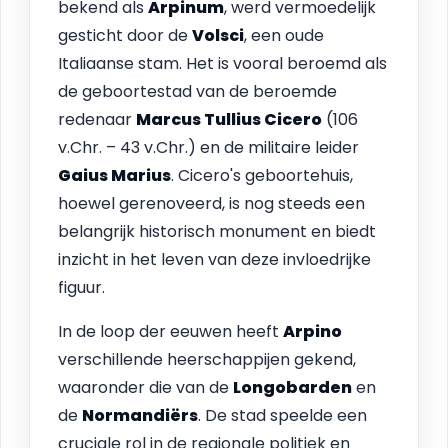
bekend als
Arpinum
, werd vermoedelijk
gesticht door de
Volsci
, een oude
Italiaanse stam. Het is vooral beroemd als
de geboortestad van de beroemde
redenaar
Marcus Tullius Cicero
(106
v.Chr. – 43 v.Chr.) en de militaire leider
Gaius Marius
. Cicero's geboortehuis,
hoewel gerenoveerd, is nog steeds een
belangrijk historisch monument en biedt
inzicht in het leven van deze invloedrijke
figuur.
In de loop der eeuwen heeft
Arpino
verschillende heerschappijen gekend,
waaronder die van de
Longobarden
en
de
Normandiërs
. De stad speelde een
cruciale rol in de regionale politiek en