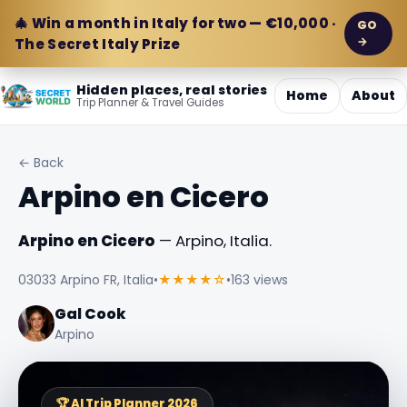
🎄 Win a month in Italy for two — €10,000 ·
GO
→
The Secret Italy Prize
Hidden places, real stories
Home
About
Trip Planner & Travel Guides
← Back
Arpino en Cicero
Arpino en Cicero
— Arpino, Italia.
03033 Arpino FR, Italia
•
★★★★☆
•
163 views
Gal Cook
Arpino
🏆 AI Trip Planner 2026