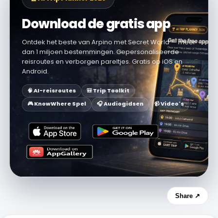
Download de gratis app
Ontdek het beste van Arpino met Secret World — meer
dan 1 miljoen bestemmingen. Gepersonaliseerde
reisroutes en verborgen pareltjes. Gratis op iOS en
Android.
🧠 AI-reisroutes
🎒 Trip Toolkit
🎮 KnowWhere Spel
🎧 Audiogidsen
📹 Video's
Share ↗