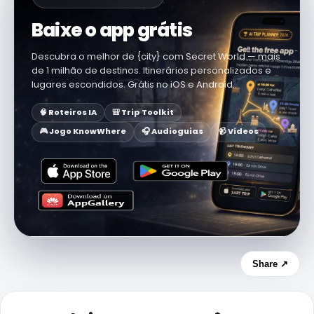
Baixe o app grátis
Descubra o melhor de {city} com Secret World — mais
de 1 milhão de destinos. Itinerários personalizados e
lugares escondidos. Grátis no iOS e Android.
🧠 Roteiros IA
🎒 Trip Toolkit
🎮 Jogo KnowWhere
🎧 Audioguias
📹 Vídeos
Share ↗