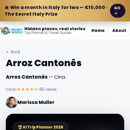
🎄 Win a month in Italy for two — €10,000 ·
GO
→
The Secret Italy Prize
Hidden places, real stories
Home
About
Trip Planner & Travel Guides
← Back
Arroz Cantonês
Arroz Cantonês
— Cina.
Cina
•
★★★★☆
•
151 views
Marissa Muller
🏆 AI Trip Planner 2026