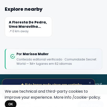
Explore nearby
A Floresta De Pedra,
Uma Maravilha
Inesquecível
📍 0 km away
Por
Marissa Muller
Conteúdo editorial verificado · Comunidade Secret
World — 1M+ lugares em 62 idiomas
×
SECRET WORLD
Terms
Privacy
About
✦ Este lugar pode virar um carimbo
Coleciona lugares secretos no teu Secret
We use technical and third-party cookies to
Passport.
improve your experience. More info
/cookie-policy
.
Abre o teu Passaporte →
Secret World
×
OK
Get the app