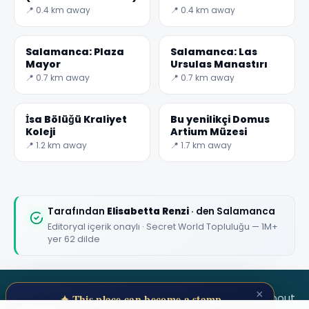
Dueñas
📍 0.4 km away
📍 0.4 km away
Salamanca: Plaza
Salamanca: Las
Mayor
Ursulas Manastırı
📍 0.7 km away
📍 0.7 km away
İsa Bölüğü Kraliyet
Bu yenilikçi Domus
Koleji
Artium Müzesi
📍 1.2 km away
📍 1.7 km away
Tarafından
Elisabetta Renzi
· den Salamanca
Editoryal içerik onaylı · Secret World Topluluğu — 1M+
yer 62 dilde
×
SECRET WORLD
Terms
Privacy
About
✦ This place can become a stamp