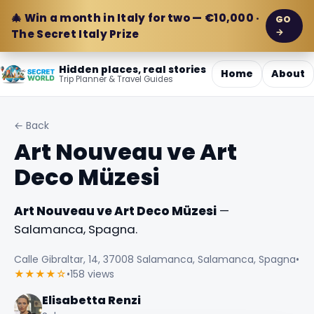
🎄 Win a month in Italy for two — €10,000 ·
GO
→
The Secret Italy Prize
Hidden places, real stories
Home
About
Trip Planner & Travel Guides
← Back
Art Nouveau ve Art
Deco Müzesi
Art Nouveau ve Art Deco Müzesi
—
Salamanca, Spagna.
Calle Gibraltar, 14, 37008 Salamanca, Salamanca, Spagna
•
★★★★☆
•
158 views
Elisabetta Renzi