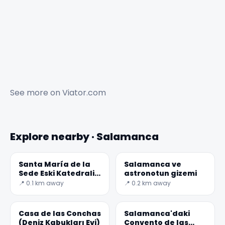
See more on
Viator.com
Explore nearby · Salamanca
Santa María de la
Salamanca ve
Sede Eski Katedrali
astronotun gizemi
(Eski Katedral)
📍 0.1 km away
📍 0.2 km away
Casa de las Conchas
Salamanca'daki
(Deniz Kabukları Evi)
Convento de las