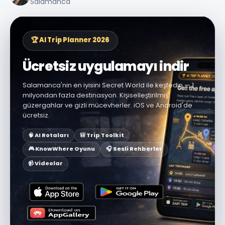
Salamanca
🏆 AI Trip Planner 2026
Ücretsiz uygulamayı indir
Salamanca'nin en iyisini Secret World ile keşfedin — 1
milyondan fazla destinasyon. Kişiselleştirilmiş
güzergahlar ve gizli mücevherler. iOS ve Android'de
ücretsiz.
🧠 AI Rotaları
🎒 Trip Toolkit
🎮 KnowWhere Oyunu
🎧 Sesli Rehberler
📹 Videolar