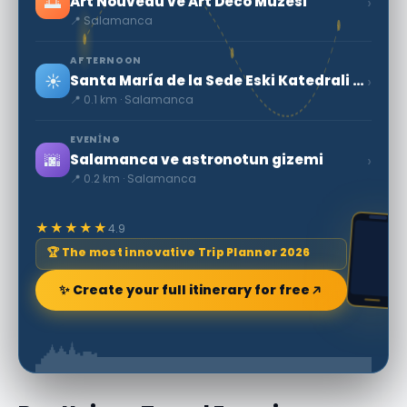
🌅
›
Art Nouveau ve Art Deco Müzesi
📍 Salamanca
AFTERNOON
☀️
›
Santa María de la Sede Eski Katedrali (Eski Katedral)
📍 0.1 km · Salamanca
EVENING
🌆
›
Salamanca ve astronotun gizemi
📍 0.2 km · Salamanca
★★★★★
4.9
🏆 The most innovative Trip Planner 2026
✨ Create your full itinerary for free