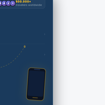
500.000+
M
A
J
+
travelers worldwide
›
›