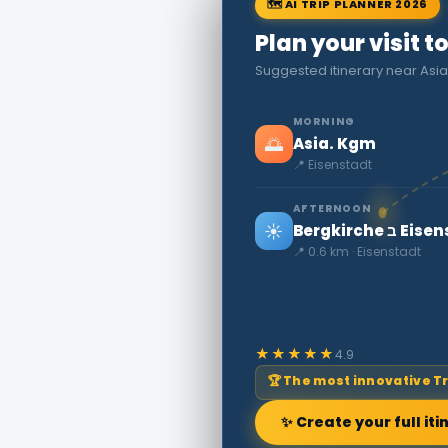
🗺 AI TRIP PLANNER 2026
Plan your visit t
Suggested itinerary near Asi
MORNING
🌅
Asia. Kgm
📍 Eisenstadt
AFTERNOON
☀️
ב Eisenstadt
📍 0.6 km · Eisenstadt
★★★★★
4.9
🏆 The most innovative T
✨ Create your full iti