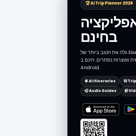
🏆 AI Trip Planner 2026
פליקציה
בחינם
גלה את הטוב ביותר של Eisenstadt עם Secret World — מעל מיליון
וצרות נסתרים. חינם ב-iOS וב-
Android.
🧠 AI Itineraries
🎒 Tri
🎧 Audio Guides
📹 Vi