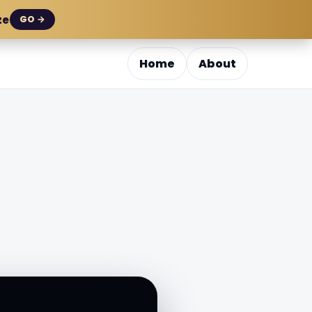
ze
GO →
Home
About