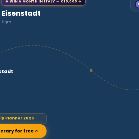
🎄 WIN A MONTH IN ITALY — €10,000 →
o Eisenstadt
a. Kgm
Bergkirche 
rip Planner 2026
nerary for free