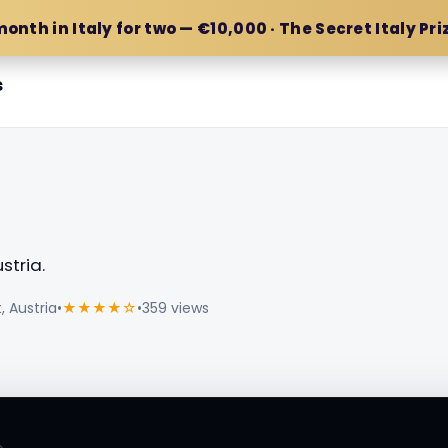
month in Italy for two — €10,000 · The Secret Italy Pri
s
stria.
, Austria
•
★★★★☆
•
359 views