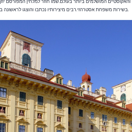
בשירות משפחת אסטרהזי.רבים מיצירותיו נכתבו והוצגו לראשונה באייזנשטאט ובשלוס אסטרהזי.