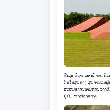
ສົມມຸດຕິຖານ,ພຣະວິຫານມີແ
ກັນໃນສູນກາງ. ສູນຈໍານວນຜູ້
ສະຫນອງສະຖານທີ່ສະແດງຂໍ້
ຢູ່ໃນ Pondicherry.