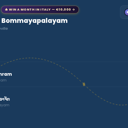
🎄 WIN A MONTH IN ITALY — €10,000 →
t to Bommayapalayam
ville
shram
ayam
ໜາຈັກ
layam