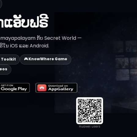
ແອັບຟຣີ
ງ Bommayapalayam ກັບ Secret World —
ຟຣີໃນ iOS ແລະ Android.
🎮 KnowWhere Game
p Toolkit
deos
Huawei users