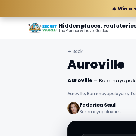
🎄 Win a 
Hidden places, real storie
Trip Planner & Travel Guides
← Back
Auroville
Auroville
— Bommayapalay
Auroville, Bommayapalayam, Tam
Federica Saul
Bommayapalayam