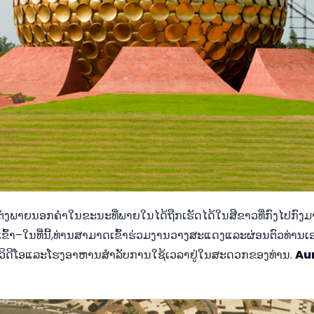
ຕ່ງພາຍນອກຄໍາໃນຂະນະທີ່ພາຍໃນໄດ້ຖືກເຮັດໄດ້ໃນສີຂາວທີ່ກົງໄປກ
ເຂົ້າ–ໃນທີ່ນີ້,ທ່ານສາມາດເຂົ້າຮ່ວມງານວາງສະແດງແລະຜ່ອນຕົວທ່ານເ
ວິດີໂອແລະໂຮງອາຫານສໍາລັບການໃຊ້ເວລາຢູ່ໃນສະດວກຂອງທ່ານ.
Aur