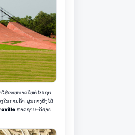
ົງມາໃສ່ຂະຫນາດໃຫຍ່ໄປເຊຍ
ອງໃນການຄ້າ. ສູນກາງຍັງໄດ້
oville
ຫາດຊາຍ–ດີຊາຍ