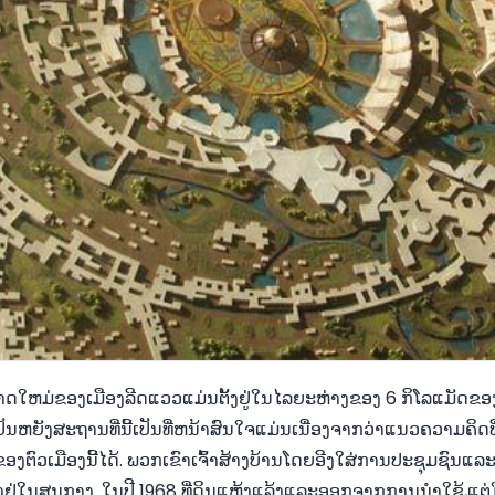
ດໃຫມ່ຂອງເມືອງລີດແວວແມ່ນຕັ້ງຢູ່ໃນໄລຍະຫ່າງຂອງ 6 ກິໂລແມັດຂອງ
ັນຫຍັງສະຖານທີ່ນີ້ເປັນທີ່ຫນ້າສົນໃຈແມ່ນເນື່ອງຈາກວ່າແນວຄວາມຄິດທີ
ຕົວເມືອງນີ້ໄດ້. ພວກເຂົາເຈົ້າສ້າງບ້ານໂດຍອີງໃສ່ການປະຊຸມຊົນແລ
ງຢູ່ໃນສູນກາງ. ໃນປີ 1968 ທີ່ດິນແຫ້ງແລ້ງແລະອອກຈາກການນໍາໃຊ້,ແຕ່