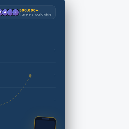
500.000+
M
A
J
+
travelers worldwide
›
›
›