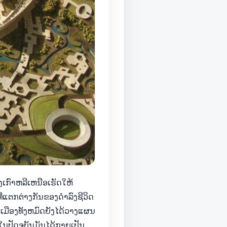
ເກົາຫລີເຫນືອເຮັດໃຫ້
່ແຕກຕ່າງກັນຂອງດໍາລົງຊີວິດ
ະເມືອງທັງຫມົດຍັງໄດ້ວາງແຜນ
ໃນປັດຈຸບັນມັນໄດ້ກາຍເປັນ