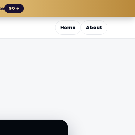
ze
GO →
Home
About