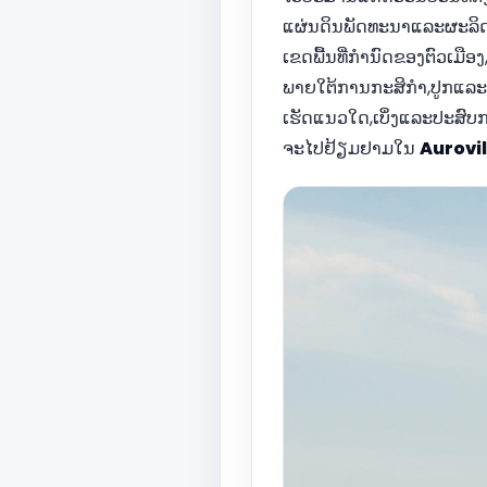
ແຜ່ນດິນພັດທະນາແລະຜະລິດ
ເຂດພື້ນທີ່ກໍານົດຂອງຕົວເມື
ພາຍໃຕ້ການກະສິກໍາ,ປູກແລະກາ
ເຮັດແນວໃດ,ເບິ່ງແລະປະສົບການ
ຈະໄປຢ້ຽມຢາມໃນ
Aurovil