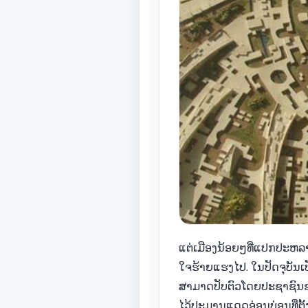
ແຕ່ເມືອງນ້ອຍໆທີ່ແປກປະຫລາ
ໃຈຮ້າຍແຮງໄປ. ໃນປັດຈຸບັນເປ
ສາມາດປັບຕົວໂດຍປະຊາຊົນຂອງ
ໄວ້ປະມານແດດອ່ອນບ່ອນທີ່ຕັ້