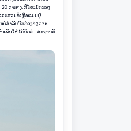
20 ຕາລາງ. ກິໂລແມັດຂອງ
ະສ່ວນທີ່ເຫຼືອແມ່ນຢູ່
ໃຫຍ່ສໍາລັບນັກທ່ອງທ່ຽວຈະ
ພື່ອໃຫ້ໄດ້ຮັບພໍ... ສະຖານທີ່