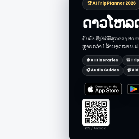
🏆 AI Trip Planner 2026
ດາວໂຫລດ
ຄົ້ນພົບສິ່ງທີ່ດີທີ່ສຸດຂອ
ຫຼາຍກວ່າ 1 ລ້ານຈຸດໝາຍ. 
🧠 AI Itineraries
🎒 Tri
🎧 Audio Guides
📹 Vi
iOS / Android