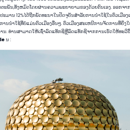
ຕະພັນ,ທັງຫມົດໂດຍຜ່ານຄວາມພະຍາຍາມຂອງດ້ວຍຕົນເອງ. ອອກຈາກ 
ອງ,ປະມານ 12%ໄດ້ຖືກພັດທະນາໃນປັດຈຸບັນສໍາລັບການນໍາໃຊ້ໃນຕົວເມືອງແລ
ນນໍາໃຊ້ທີ່ບໍ່ແມ່ນຕົວເມືອງອື່ນໆ. ຕົວເມືອງສະເຫນີການຈັດການທີ່ຍິ່ງ
. ທ່ານສາມາດໃຫ້ເຊົ່າລົດແທັກຊີຫຼືລົດແທັກຊີຈາກການເຮັດໃຫ້ທະວີຂຶ້ນເ
le
ນ :