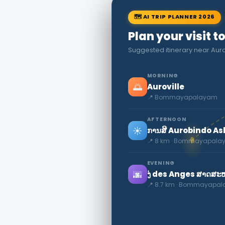
🗺 AI TRIP PLANNER 2026
Plan your visi
Suggested itinerary near Auro
MORNING
🌅
Auroville
📍 Bommayapalayam
AFTERNOON
☀️
ການສີ Aurobindo A
📍 8 km · Bommayapal
EVENING
🌆
ງ່ des Anges ສາດສະ
📍 8.7 km · Bommayapa