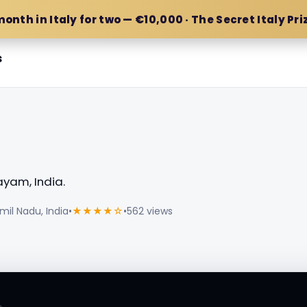
month in Italy for two — €10,000 · The Secret Italy Pri
s
am, India.
il Nadu, India
•
★★★★☆
•
562 views