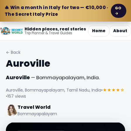
🎄 Win a month in Italy for two — €10,000 ·
GO
→
The Secret Italy Prize
Hidden places, real stories
Home
About
Trip Planner & Travel Guides
← Back
Auroville
Auroville
— Bommayapalayam, India.
Auroville, Bommayapalayam, Tamil Nadu, India
•
★★★★☆
•
167 views
Travel World
Bommayapalayam