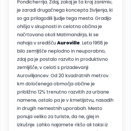
Pondicherrija. Zdaj, zakaj je ta kraj zanimiv,
je zaradi drugačnega koncepta življenja, ki
so ga prilagodili ljudje tega mesta. Gradijo
ohišja v skupnosti in celotna občina je
načrtovana okoli Matimandirja, ki se
nahaja v središču
Auroville
. Leta 1968 je
bilo zemljišče neplodno in neuporabno,
zdaj pa je postalo razvito in produktivno
zemljišče, v celoti s prizadevanji
Aurovilijancev. Od 20 kvadratnih metrov.
km določenega območja občine je
približno 12% trenutno razvitih za urbane
namene, ostalo pa je v kmetijstvu, nasadih
in drugih nemestnih uporabah. Mesto
ponuja veliko za turiste, da ne, glej in
izkušnje. Lahko najamete rikšo ali taksi iz