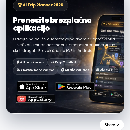
🏆 AI Trip Planner 2026
Prenesite brezplačno
aplikacijo
Odkrijte najboljše v Bommayapalayam s Secret World
— več kot 1 milijon destinacij. Personalizirani itinerariji in
skriti dragulji. Brezplačno na iOS in Android.
🧠 AI Itineraries
🎒 Trip Toolkit
🎮 KnowWhere Game
🎧 Audio Guides
📹 Videos
Share ↗