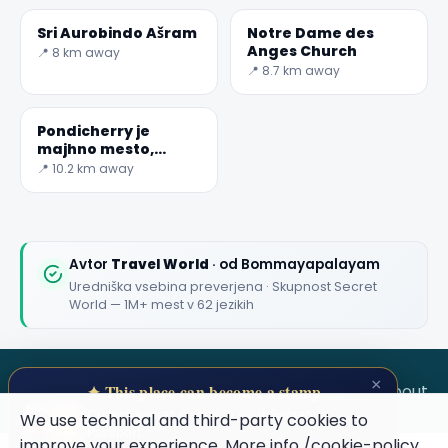
Sri Aurobindo Ašram
Notre Dame des
Anges Church
📍 8 km away
📍 8.7 km away
Pondicherry je
majhno mesto,
francoska
📍 10.2 km away
kolonialna
dediščina.
Avtor
Travel World
· od Bommayapalayam
Uredniška vsebina preverjena · Skupnost Secret
World — 1M+ mest v 62 jezikih
×
SECRET WORLD
Terms
Privacy
About
✦ This place can become a stamp
Collect secret places in your Secret
We use technical and third-party cookies to
Passport.
improve your experience. More info
/cookie-policy
.