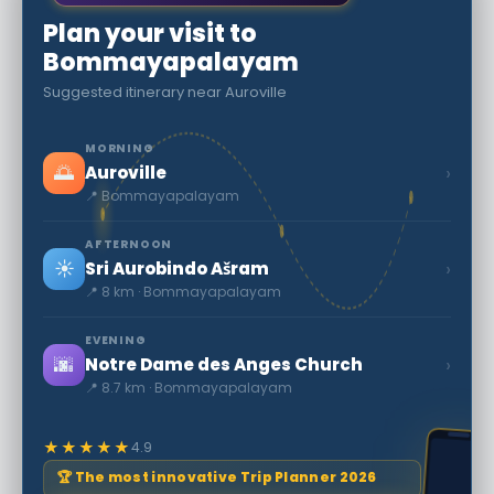
Plan your visit to
Bommayapalayam
Suggested itinerary near Auroville
MORNING
🌅
›
Auroville
📍 Bommayapalayam
AFTERNOON
☀️
›
Sri Aurobindo Ašram
📍 8 km · Bommayapalayam
EVENING
🌆
›
Notre Dame des Anges Church
📍 8.7 km · Bommayapalayam
★★★★★
4.9
🏆 The most innovative Trip Planner 2026