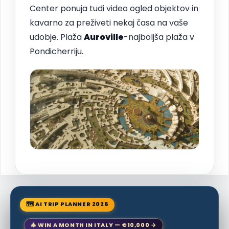
Center ponuja tudi video ogled objektov in
kavarno za preživeti nekaj časa na vaše
udobje. Plaža
Auroville
-najboljša plaža v
Pondicherriju.
🗺 AI TRIP PLANNER 2026
🎄 WIN A MONTH IN ITALY — €10,000 →