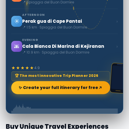
📍 Spiaggia del Buon Dormire
AFTERNOON
☀️
›
Perak gua di Cape Pantai
📍 1.5 km · Spiaggia del Buon Dormire
EVENING
🌆
›
Cala Bianca Di Marina di Kejiranan
📍 10.9 km · Spiaggia del Buon Dormire
★★★★★
4.9
🏆 The most innovative Trip Planner 2026
✨ Create your full itinerary for free
Buy Unique Travel Experiences