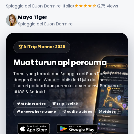
Spiaggia del Buon Dormire, Italia
•
★★★★☆
•
275 views
Maya Tiger
Spiaggia del Buon Dormire
🏆 AI Trip Planner 2026
Muat turun apl percuma
Temui yang terbaik dari Spiaggia del Buon Dormire
dengan Secret World — lebih dari 1 juta destinasi.
Itinerari peribadi dan permata tersembunyi. Percuma
di iOS & Android.
🧠 AI Itineraries
🎒 Trip Toolkit
🎮 KnowWhere Game
🎧 Audio Guides
📹 Videos