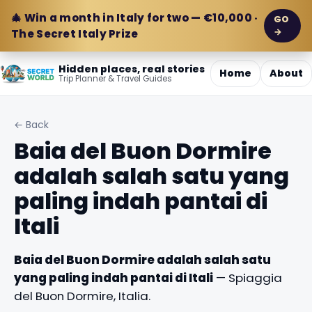
🎄 Win a month in Italy for two — €10,000 ·
GO
→
The Secret Italy Prize
Hidden places, real stories
Home
About
Trip Planner & Travel Guides
← Back
Baia del Buon Dormire
adalah salah satu yang
paling indah pantai di
Itali
Baia del Buon Dormire adalah salah satu
yang paling indah pantai di Itali
— Spiaggia
del Buon Dormire, Italia.