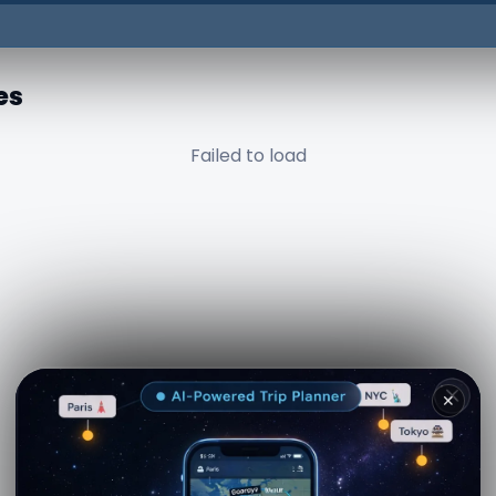
es
Failed to load
✕