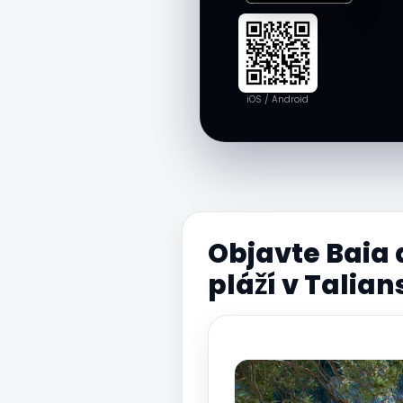
iOS / Android
Objavte Baia 
pláží v Talia