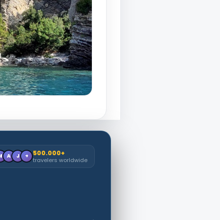
500.000+
M
A
J
+
travelers worldwide