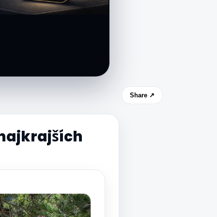
Share ↗
najkrajších