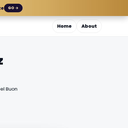
ze
GO →
Home
About
z
el Buon