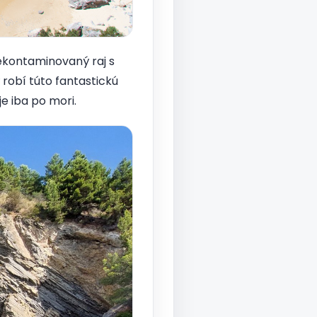
 nekontaminovaný raj s
robí túto fantastickú
e iba po mori.