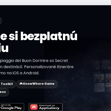
e si bezplatnú
iu
Spiaggia del Buon Dormire so Secret
n destinácií. Personalizované itineráre
mo na iOS a Android.
🎮 KnowWhere Game
p Toolkit
deos