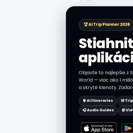
🏆 AI Trip Planner 2026
Stiahnit
aplikác
Objavte to najlepšie z 
World — viac ako 1 milió
a skryté klenoty. Zadar
🧠 AI Itineraries
🎒 Tri
🎧 Audio Guides
📹 Vi