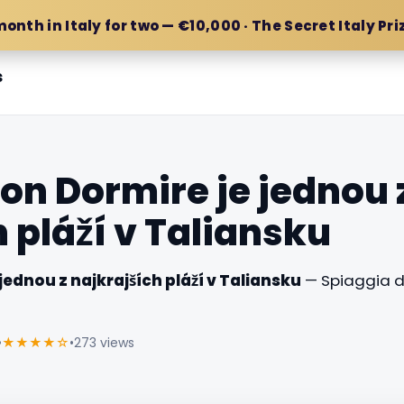
month in Italy for two — €10,000 · The Secret Italy Pri
s
uon Dormire je jednou 
 pláží v Taliansku
jednou z najkrajších pláží v Taliansku
— Spiaggia d
•
★★★★☆
•
273 views