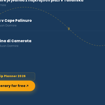
re je jednou z najkrajších pláží v Taliansku
mire
 v Cape Palinuro
Buon Dormire
rina di Camerota
 Buon Dormire
rip Planner 2026
nerary for free