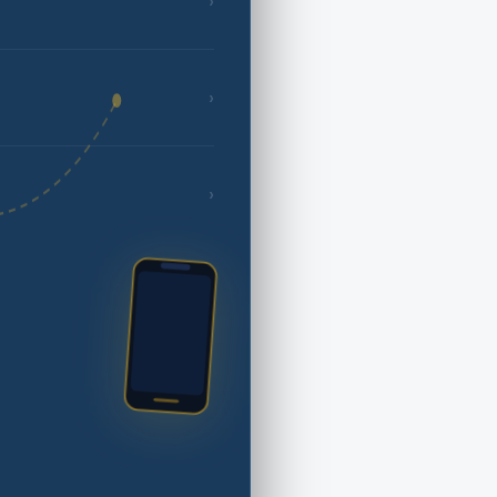
›
›
›