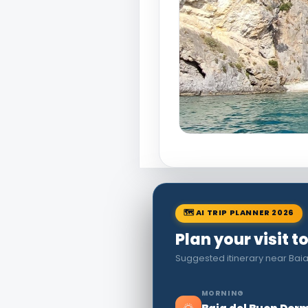
🗺 AI TRIP PLANNER 2026
Plan your visit 
Suggested itinerary near Baia 
MORNING