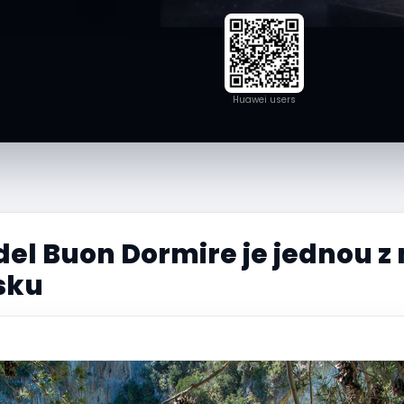
Huawei users
del Buon Dormire je jednou z 
nsku