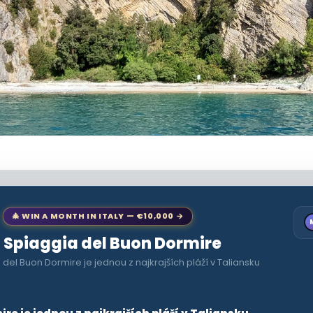
🎄 WIN A MONTH IN ITALY — €10,000 →
to Spiaggia del Buon Dormire
del Buon Dormire je jednou z najkrajších pláží v Taliansku