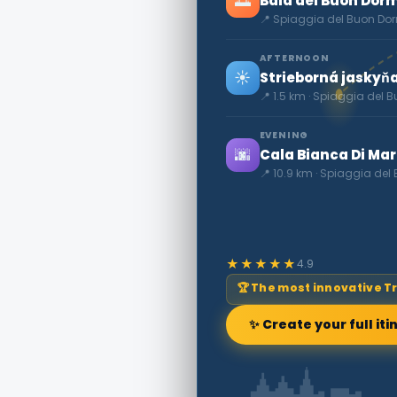
🌅
Baia del Buon Dormi
📍 Spiaggia del Buon Dor
AFTERNOON
☀️
Strieborná jaskyňa
📍 1.5 km · Spiaggia del 
EVENING
🌆
Cala Bianca Di Ma
📍 10.9 km · Spiaggia del
★★★★★
4.9
🏆 The most innovative T
✨ Create your full iti