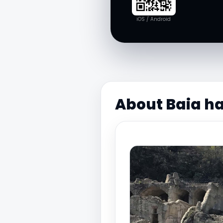
iOS / Android
About Baia h