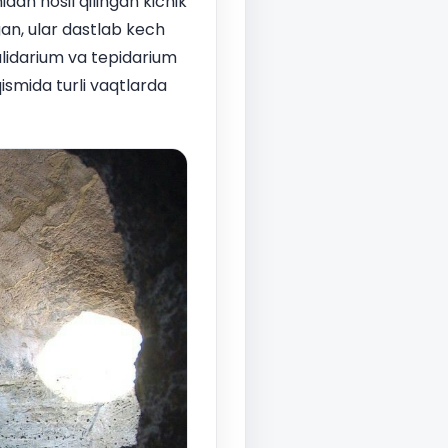
dan hosil qilingan kichik
gan, ular dastlab kech
kalidarium va tepidarium
ismida turli vaqtlarda