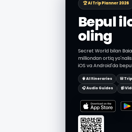
🏆 AI Trip Planner 2026
Bepul i
oling
Secret World bilan Baia
milliondan ortiq yo'nali
iOS va Android'da bepul
🧠 AI Itineraries
🎒 Tri
🎧 Audio Guides
📹 Vi