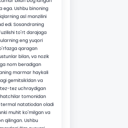
 kamar bilan bog'langan
ga ega. Ushbu binoning
iqlarning asl manzilini
d edi. Sosandraning
ilishi to'rt darajaga
 ularning eng yuqori
 ko'rfazga qaragan
stunlar bilan, va nozik
uaga nom beradigan
yaning marmar haykali
dagi gemitsikldan va
 tez-tez uchraydigan
yohatchilar tomonidan
termal natatiodan oladi
hunki muhit ko'milgan va
n qilingan. Ushbu