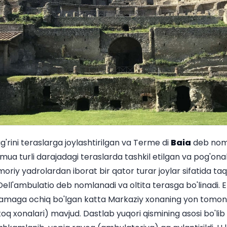
'rini teraslarga joylashtirilgan va Terme di
Baia
deb noml
jmua turli darajadagi teraslarda tashkil etilgan va pog'onal
riy yadrolardan iborat bir qator turar joylar sifatida taqd
ll'ambulatio deb nomlanadi va oltita terasga bo'linadi. E
ramaga ochiq bo'lgan katta Markaziy xonaning yon tomonla
toq xonalari) mavjud. Dastlab yuqori qismining asosi bo'lib 