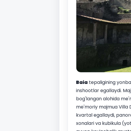
Baia
tepaligining yonbag
inshootlar egallaydi. Ma
bog'langan alohida me'mo
me'moriy majmua Villa De
kvartal egallaydi, pano
xonalari va kubikula (yo