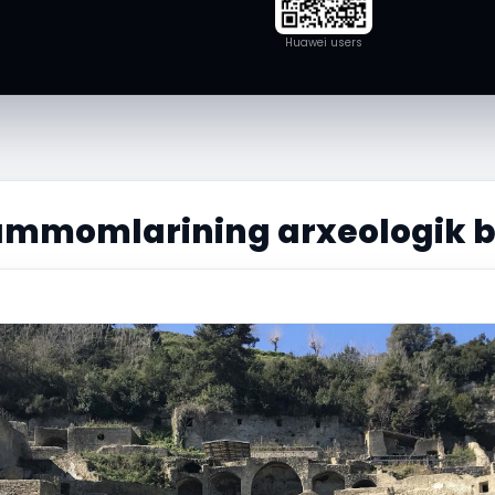
Huawei users
ammomlarining arxeologik b