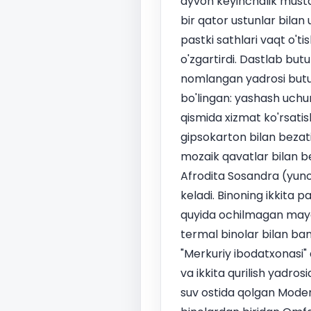
ayvon keyinchalik musta
bir qator ustunlar bilan
pastki sathlari vaqt o'tis
o'zgartirdi. Dastlab bu
nomlangan yadrosi butun 
bo'lingan: yashash uchun
qismida xizmat ko'rsatis
gipsokarton bilan bezati
mozaik qavatlar bilan 
Afrodita Sosandra (yun
keladi. Binoning ikkita 
quyida ochilmagan mayd
termal binolar bilan ba
"Merkuriy ibodatxonasi
va ikkita qurilish yadros
suv ostida qolgan Moder