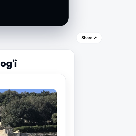
Share ↗
og'i