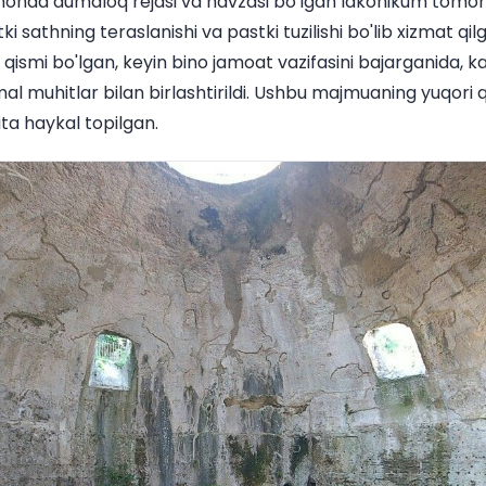
omonda dumaloq rejasi va havzasi bo'lgan lakonikum tomoni
 sathning teraslanishi va pastki tuzilishi bo'lib xizmat qil
r qismi bo'lgan, keyin bino jamoat vazifasini bajarganida, 
l muhitlar bilan birlashtirildi. Ushbu majmuaning yuqori q
ita haykal topilgan.