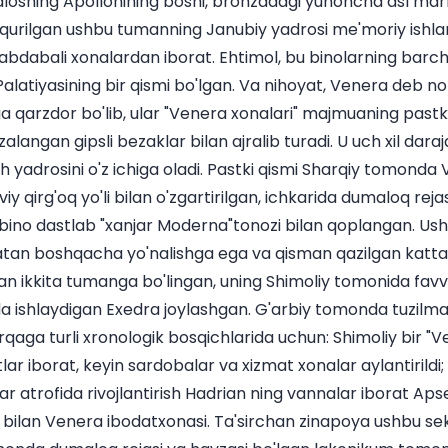
losning Apollonining boshi, bronzadagi yunoncha asl ma
a qurilgan ushbu tumanning Janubiy yadrosi me'moriy ishl
bdabali xonalardan iborat. Ehtimol, bu binolarning barch
alatiyasining bir qismi bo'lgan. Va nihoyat, Venera deb n
ga qarzdor bo'lib, ular "Venera xonalari" majmuaning pastki
alangan gipsli bezaklar bilan ajralib turadi. U uch xil daraja
sh yadrosini o'z ichiga oladi. Pastki qismi Sharqiy tomond
 qirg'oq yo'li bilan o'zgartirilgan, ichkarida dumaloq reja
 bino dastlab "xanjar Moderna"tonozi bilan qoplangan. Us
atan boshqacha yo'nalishga ega va qisman qazilgan katt
an ikkita tumanga bo'lingan, uning Shimoliy tomonida favv
ida ishlaydigan Exedra joylashgan. G'arbiy tomonda tuzilmala
rqaga turli xronologik bosqichlarida uchun: Shimoliy bir "
ar iborat, keyin sardobalar va xizmat xonalar aylantirildi; 
r atrofida rivojlantirish Hadrian ning vannalar iborat Apse 
 bilan Venera ibodatxonasi. Ta'sirchan zinapoya ushbu sek