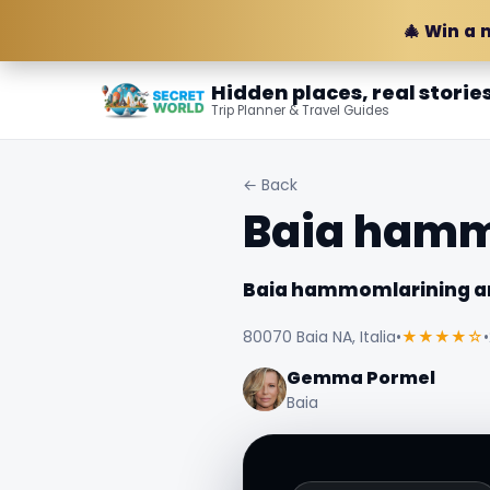
🎄 Win a 
Hidden places, real storie
Trip Planner & Travel Guides
← Back
Baia hammo
Baia hammomlarining ar
80070 Baia NA, Italia
•
★★★★☆
•
Gemma Pormel
Baia