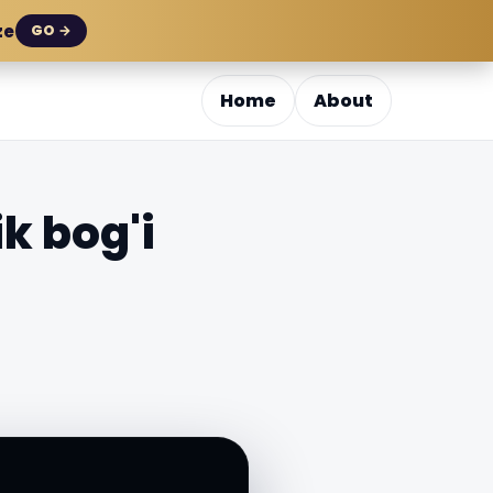
ze
GO →
Home
About
k bog'i