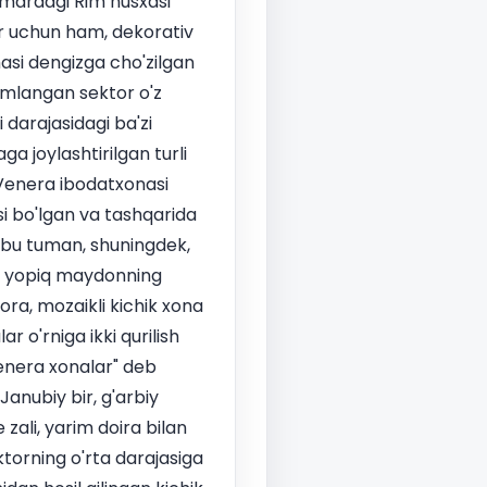
rmardagi Rim nusxasi
ar uchun ham, dekorativ
asi dengizga cho'zilgan
omlangan sektor o'z
 darajasidagi ba'zi
ga joylashtirilgan turli
a Venera ibodatxonasi
si bo'lgan va tashqarida
hbu tuman, shuningdek,
a yopiq maydonning
ora, mozaikli kichik xona
r o'rniga ikki qurilish
Venera xonalar" deb
Janubiy bir, g'arbiy
zali, yarim doira bilan
torning o'rta darajasiga