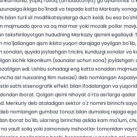
hkamlanib, yopiq ravoq (ambulatoriya) ga aylantirildi. U
 uzunasiga ikkiga bo'linadi va tepada katta Markaziy xona
hi bilan turli xil modifikatsiyalarga duch keldi, bu esa bo'shl
tun majmuada qora va oq marmar yoki mozaik pollar mavju
tekshirilayotgan hududning Markaziy qismini egallaydi. Tuz
 mo'ljallangan qism ikkita yuqori darajaga yoyilgan bo'lib,
h xonalari, quyida joylashgan triclini, kunduzgi xonalar va
lgan kichik lakonikum (saunalar uchun xona) joylashgan. u
bezatilgan edi. Ushbu sohadagi eng katta xonadan majm
oncha asl nusxaning Rim nusxasi) deb nomlangan Aspasi
pastki sathi stsenografik effekt bilan ifodalangan va yuqori
ondan iborat. Qolgan qismi nihoyat o'rta asrlarga qadar
nd. Merkuriy deb ataladigan sektor o'z nomini birinchi sa
" deb nomlangan gumbaz tonozi bilan dumaloq rejaga ega 
idan iborat bo'lib, ularning birinchisi aslida kam ma'lum, c
na vault soliq yoki zamonaviy inshootlar tomonidan vayro