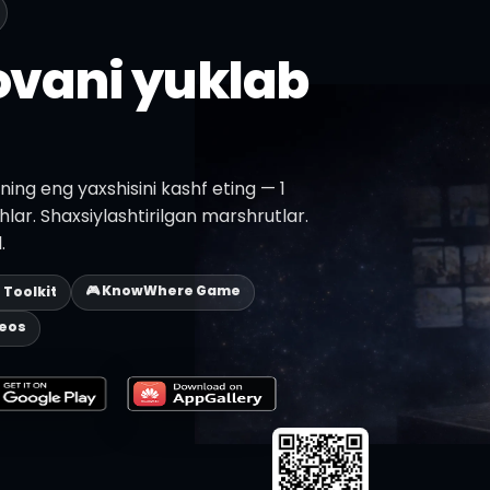
lovani yuklab
ning eng yaxshisini kashf eting — 1
shlar. Shaxsiylashtirilgan marshrutlar.
.
🎮 KnowWhere Game
p Toolkit
deos