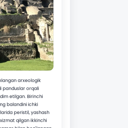
angan arxeologik
i panduslar orqali
im etilgan. Birinchi
ng balandini ichki
rida peristil, yashash
xizmat qilgan ikkinchi