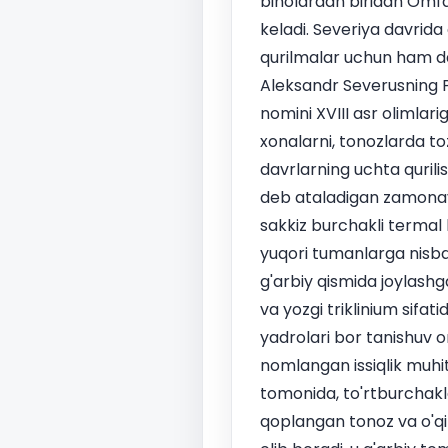
binolardan biridan Omfa
keladi. Severiya davrid
qurilmalar uchun ham da
Aleksandr Severusning P
nomini XVIII asr olimlari
xonalarni, tonozlarda toz
davrlarning uchta qurili
deb ataladigan zamonaviy
sakkiz burchakli termal
yuqori tumanlarga nisb
g'arbiy qismida joylashg
va yozgi triklinium sifat
yadrolari bor tanishuv o
nomlangan issiqlik muhitl
tomonida, to'rtburchakla
qoplangan tonoz va o'qi