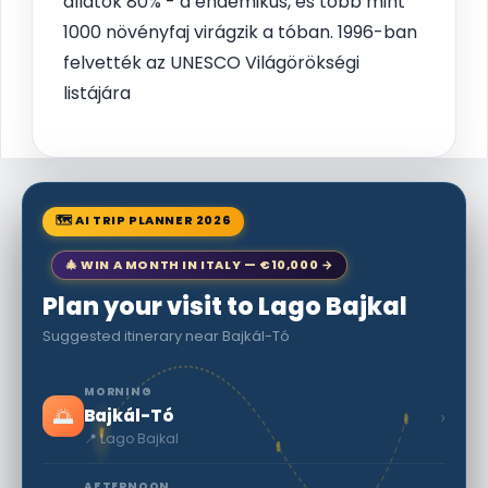
állatok 80% - a endemikus, és több mint
1000 növényfaj virágzik a tóban. 1996-ban
felvették az UNESCO Világörökségi
listájára
🗺 AI TRIP PLANNER 2026
🎄 WIN A MONTH IN ITALY — €10,000 →
Plan your visit to Lago Bajkal
Suggested itinerary near Bajkál-Tó
MORNING
🌅
›
Bajkál-Tó
📍 Lago Bajkal
AFTERNOON