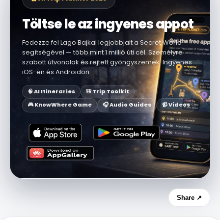
Töltse le az ingyenes appot
Fedezze fel Lago Bajkal legjobbjait a Secret World
segítségével — több mint 1 millió úti cél. Személyre
szabott útvonalak és rejtett gyöngyszemek. Ingyenes
iOS-en és Androidon.
🧠 AI Itineraries
🎒 Trip Toolkit
🎮 KnowWhere Game
🎧 Audio Guides
📹 Videos
Share ↗