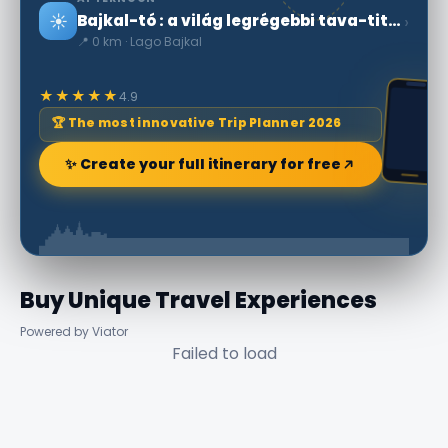
☀️
›
Bajkal-tó : a világ legrégebbi tava-titkos világ
📍 0 km · Lago Bajkal
★★★★★
4.9
🏆 The most innovative Trip Planner 2026
✨ Create your full itinerary for free
Buy Unique Travel Experiences
Powered by Viator
Failed to load