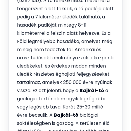
(5387 láb). A tó feneke 1186,5 méterrel a
tengerszint alatt fekszik, a tó padlója alatt
pedig a 7 kilométer üledék található, a
hasadék padlóját mintegy 8-11
kilométerrel a felszín alatt helyezve. Ez a
Föld legmélyebb hasadéka, amelyet még
mindig nem fedeztek fel. Amerikai és
orosz tudósok tanulmányozzák a központi
üledékeket, és érdekes módon minden
üledék részletes éghajlati feljegyzéseket
tartalmaz, amelyek 250 000 évre nyúlnak
vissza. Ez azt jelenti, hogy a
Bajkál-tó
a
geológiai történelem egyik legrégebbi
vagy legősibb tava. Korát 25-30 millió
évre becsülik. A
Bajkál-tó
biológiai
sokféleségben is gazdag. A területen élő