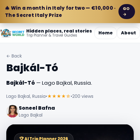
🎄 Win a month in Italy for two — €10,000 ·
GO
→
The Secret Italy Prize
Hidden places, real stories
Home
About
Trip Planner & Travel Guides
← Back
Bajkál-Tó
Bajkál-Tó
— Lago Bajkal, Russia.
Lago Bajkal, Russia
•
★★★★☆
•
200 views
Soneel Bafna
Lago Bajkal
🏆 AI Trip Planner 2026