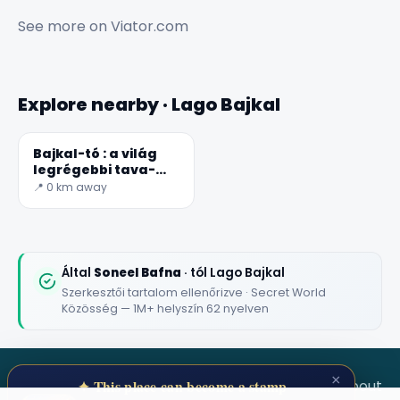
See more on
Viator.com
Explore nearby · Lago Bajkal
Bajkal-tó : a világ
legrégebbi tava-
titkos világ
📍 0 km away
Által
Soneel Bafna
· tól Lago Bajkal
Szerkesztői tartalom ellenőrizve · Secret World
Közösség — 1M+ helyszín 62 nyelven
×
SECRET WORLD
Terms
Privacy
About
✦ This place can become a stamp