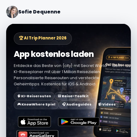
Sofie Dequenne
🏆 AI Trip Planner 2026
App kostenlos laden
Entdecke das Beste von {city} mit Secret World — dem
KI-Reiseplaner mit über 1 Million Reisezielen.
Personalisierte Reiserouten und versteckte
Geheimtipps. Kostenlos für iOS & Android.
🧠 KI-Reiserouten
🎒 Reise-Toolkit
🎮 KnowWhere Spiel
🎧 Audioguides
📹 Videos