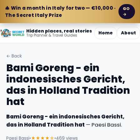
🎄 Win a month in Italy for two — €10,000 ·
GO
→
The Secret Italy Prize
Hidden places, real stories
Home
About
Trip Planner & Travel Guides
← Back
Bami Goreng - ein
indonesisches Gericht,
das in Holland Tradition
hat
Bami Goreng - ein indonesisches Gericht,
das in Holland Tradition hat
— Paesi Bassi.
Paesi Bassi
•
★★★★☆
•
469 views