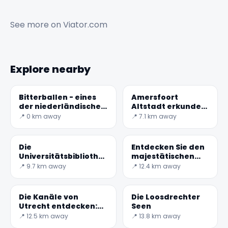
See more on
Viator.com
Explore nearby
Bitterballen - eines
Amersfoort
der niederländischen
Altstadt erkunden:
Spitzenlebensmittel
Geschichte und
📍 0 km away
📍 7.1 km away
Schönheit in den
Niederlanden
Die
Entdecken Sie den
Universitätsbibliothek
majestätischen
Utrecht von Wiel
Domturm von
📍 9.7 km away
📍 12.4 km away
Arets
Utrecht: Symbol
✕
der
niederländischen
Die Kanäle von
Die Loosdrechter
Kultur
Utrecht entdecken:
Seen
Eine Reise in die
📍 12.5 km away
📍 13.8 km away
niederländische