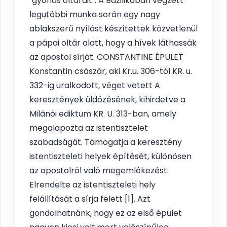
"gyónás oltárait". A Bazilikában végzett
legutóbbi munka során egy nagy
ablakszerű nyílást készítettek közvetlenül
a pápai oltár alatt, hogy a hívek láthassák
az apostol sírját. CONSTANTINE ÉPÜLET
Konstantin császár, aki Kr.u. 306-tól KR. u.
332-ig uralkodott, véget vetett A
keresztények üldözésének, kihirdetve a
Milánói ediktum KR. U. 313-ban, amely
megalapozta az istentisztelet
szabadságát. Támogatja a keresztény
istentiszteleti helyek építését, különösen
az apostolról való megemlékezést.
Elrendelte az istentiszteleti hely
felállítását a sírja felett [1]. Azt
gondolhatnánk, hogy ez az első épület