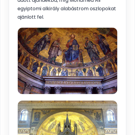
adott ajándékba, míg Mohamed Ali
egyiptomi alkirály alabástrom oszlopokat
ajánlott fel.