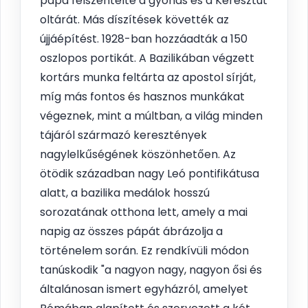
pápa felszentelte a gyónás és a Keresztút
oltárát. Más díszítések követték az
újjáépítést. 1928-ban hozzáadták a 150
oszlopos portikát. A Bazilikában végzett
kortárs munka feltárta az apostol sírját,
míg más fontos és hasznos munkákat
végeznek, mint a múltban, a világ minden
tájáról származó keresztények
nagylelkűségének köszönhetően. Az
ötödik században nagy Leó pontifikátusa
alatt, a bazilika medálok hosszú
sorozatának otthona lett, amely a mai
napig az összes pápát ábrázolja a
történelem során. Ez rendkívüli módon
tanúskodik "a nagyon nagy, nagyon ősi és
általánosan ismert egyházról, amelyet