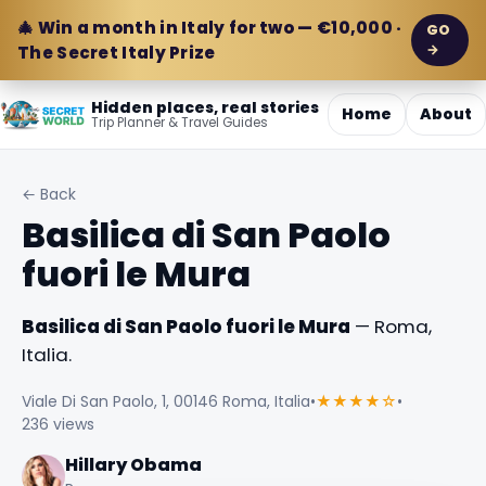
🎄 Win a month in Italy for two — €10,000 ·
GO
→
The Secret Italy Prize
Hidden places, real stories
Home
About
Trip Planner & Travel Guides
← Back
Basilica di San Paolo
fuori le Mura
Basilica di San Paolo fuori le Mura
— Roma,
Italia.
Viale Di San Paolo, 1, 00146 Roma, Italia
•
★★★★☆
•
236 views
Hillary Obama