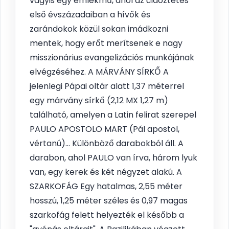
vagyis egy emlékmű, ahol az üldöztetés
első évszázadaiban a hívők és
zarándokok közül sokan imádkozni
mentek, hogy erőt merítsenek e nagy
misszionárius evangelizációs munkájának
elvégzéséhez. A MÁRVÁNY SÍRKŐ A
jelenlegi Pápai oltár alatt 1,37 méterrel
egy márvány sírkő (2,12 MX 1,27 m)
található, amelyen a Latin felirat szerepel
PAULO APOSTOLO MART (Pál apostol,
vértanú)... Különböző darabokból áll. A
darabon, ahol PAULO van írva, három lyuk
van, egy kerek és két négyzet alakú. A
SZARKOFÁG Egy hatalmas, 2,55 méter
hosszú, 1,25 méter széles és 0,97 magas
szarkofág felett helyezték el később a