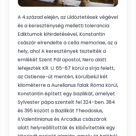
A 4.század elején, az üldöztetések végével
és a kereszténység melletti tolerancia
Ediktumok kihirdetésével, Konstantin
császár elrendelte a cella memoriae, az a
hely, ahol A keresztények tisztelték a
emlékét Szent Pál apostol, Nero alatt
lefejezték KR. U. 65-67 körül a sírja felett,
az Ostiense-út mentén, körülbelül két
kilométerre a Aurelianus falak Róma körül,
Konstantin épített egy bazilikát, amelyet
Sylvester pápa szentelt fel 324-ben. 384
és 395 között a Bazilikát Theodosius,
II.Valentinianus és Arcadius császárok
alatt helyreállították és kibővítették egy