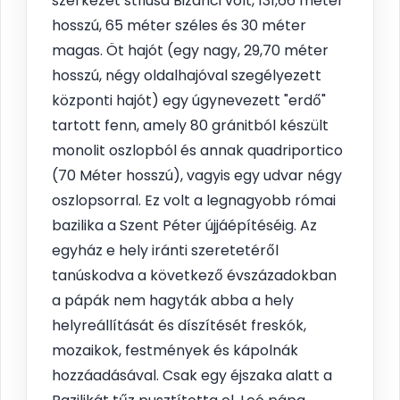
szerkezet stílusa Bizánci volt, 131,66 méter
hosszú, 65 méter széles és 30 méter
magas. Öt hajót (egy nagy, 29,70 méter
hosszú, négy oldalhajóval szegélyezett
központi hajót) egy úgynevezett "erdő"
tartott fenn, amely 80 gránitból készült
monolit oszlopból és annak quadriportico
(70 Méter hosszú), vagyis egy udvar négy
oszlopsorral. Ez volt a legnagyobb római
bazilika a Szent Péter újjáépítéséig. Az
egyház e hely iránti szeretetéről
tanúskodva a következő évszázadokban
a pápák nem hagyták abba a hely
helyreállítását és díszítését freskók,
mozaikok, festmények és kápolnák
hozzáadásával. Csak egy éjszaka alatt a