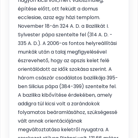
nagyon kicsi volt,mert valószínűleg,
építése előtt, ott feküdt a domus
ecclesiae, azaz egy házi templom.
November 18-án 324 A. D. a Bazilikát I.
Sylvester pápa szentelte fel (314 A. D. -
335 A. D.). A 2006-os fontos helyreállítási
munkák után a talaj megfigyelésével
észrevehető, hogy az apszis kelet felé
orientálódott az idők szokása szerint. A
három császár csodálatos bazilikája 395-
ben Silicius pápa (384-399) szentelte fel.
A bazilika kibővítése érdekében, amely
addigra túl kicsi volt a zarándokok
folyamatos beáramlásához, szükségessé
vált annak orientációjának
megváltoztatása keletről nyugatra. A