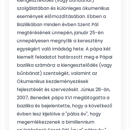
kiengesztelődés (vagy bűnbánat)
szolgálatában és különleges ökumenikus
események előmozdításában. Ebben a
Bazilikában minden évben Szent Pál
megtérésének ünnepén, január 25-én
ünnepélyesen megnyílik a keresztény
egységért való imádság hete. A pápa két
kiemelt feladatot határozott meg e Pápai
bazilika számára: a kiengesztelődés (vagy
bűnbánat) szentségét, valamint az
Ökumenikus kezdeményezések
fejlesztését és szervezését. Június 28-án,
2007, Benedek pápa XVI meglátogatta a
bazilika és bejelentette, hogy a következő
évben lesz kijelölve a "pálos év", hogy
megemlékezzenek a bimillennium