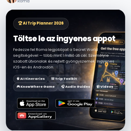
Roma
🏆 AI Trip Planner 2026
Töltse le az ingyenes appot
Fedezze fel Roma legjobbjait a Secret World
segítségével — több mint 1 millió úti cél. Személyre
szabott útvonalak és rejtett gyöngyszemek. Ingyenes
iOS-en és Androidon.
🧠 AI Itineraries
🎒 Trip Toolkit
🎮 KnowWhere Game
🎧 Audio Guides
📹 Videos