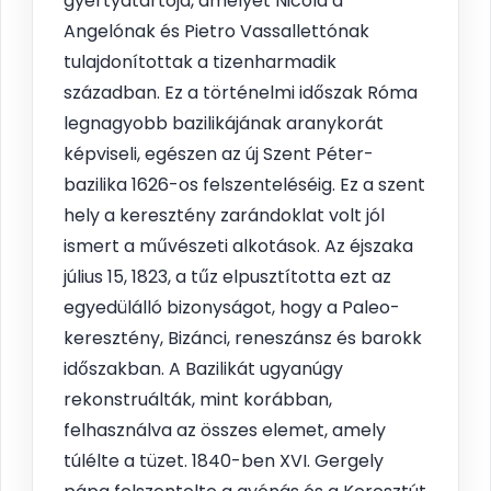
gyertyatartója, amelyet Nicola d '
Angelónak és Pietro Vassallettónak
tulajdonítottak a tizenharmadik
században. Ez a történelmi időszak Róma
legnagyobb bazilikájának aranykorát
képviseli, egészen az új Szent Péter-
bazilika 1626-os felszenteléséig. Ez a szent
hely a keresztény zarándoklat volt jól
ismert a művészeti alkotások. Az éjszaka
július 15, 1823, a tűz elpusztította ezt az
egyedülálló bizonyságot, hogy a Paleo-
keresztény, Bizánci, reneszánsz és barokk
időszakban. A Bazilikát ugyanúgy
rekonstruálták, mint korábban,
felhasználva az összes elemet, amely
túlélte a tüzet. 1840-ben XVI. Gergely