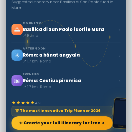
Suggested itinerary near Basilica di San Paolo fuori le
Mura
MORNING
🌅
›
Basilica di San Paolo fuori le Mura
📍 Roma
AFTERNOON
☀️
›
Róma: a bánat angyala
📍 1.7 km · Roma
EVENING
🌆
›
Róma: Cestius piramisa
📍 1.7 km · Roma
★★★★★
4.9
🏆 The most innovative Trip Planner 2026
✨ Create your full itinerary for free