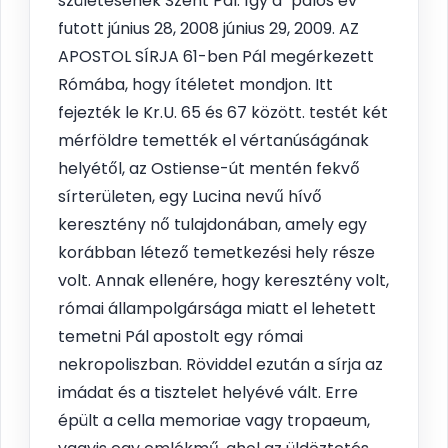
születésének Szent Pál. Így a" pálos év "
futott június 28, 2008 június 29, 2009. AZ
APOSTOL SÍRJA 61-ben Pál megérkezett
Rómába, hogy ítéletet mondjon. Itt
fejezték le Kr.U. 65 és 67 között. testét két
mérföldre temették el vértanúságának
helyétől, az Ostiense-út mentén fekvő
sírterületen, egy Lucina nevű hívő
keresztény nő tulajdonában, amely egy
korábban létező temetkezési hely része
volt. Annak ellenére, hogy keresztény volt,
római állampolgársága miatt el lehetett
temetni Pál apostolt egy római
nekropoliszban. Röviddel ezután a sírja az
imádat és a tisztelet helyévé vált. Erre
épült a cella memoriae vagy tropaeum,