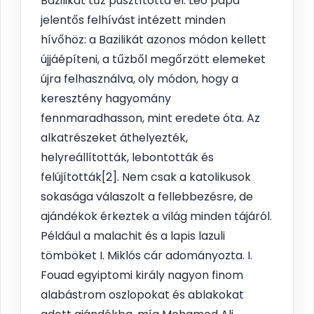
Bazilikát tűz pusztította el. Leó pápa
jelentős felhívást intézett minden
hívőhöz: a Bazilikát azonos módon kellett
újjáépíteni, a tűzből megőrzött elemeket
újra felhasználva, oly módon, hogy a
keresztény hagyomány
fennmaradhasson, mint eredete óta. Az
alkatrészeket áthelyezték,
helyreállították, lebontották és
felújították[2]. Nem csak a katolikusok
sokasága válaszolt a fellebbezésre, de
ajándékok érkeztek a világ minden tájáról.
Például a malachit és a lapis lazuli
tömböket I. Miklós cár adományozta. I.
Fouad egyiptomi király nagyon finom
alabástrom oszlopokat és ablakokat