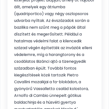
kiterjedt projekt alapján, amely öt hajóból
állt, amelyek egy átriumba
(quadriportico) vagy négy oszlopsoros
udvarba nyíltak. Az évszázadok során a
bazilika nem szűnt meg a pápák által
díszített és megerősített. Például a
hatalmas védelmi falat a kilencedik
század végén építették az inváziók elleni
védelemre, míg a harangtorony és a
csodálatos Bizánci ajtó a tizenegyedik
században épült. További fontos
kiegészítések közé tartozik Pietro
Cavallini mozaikjai a fa-blokádon, a
gyönyörű Vassalletto család kolostora,
Arnolfo di Cambio ünnepelt gótikus
baldachinja és a húsvéti gyertya