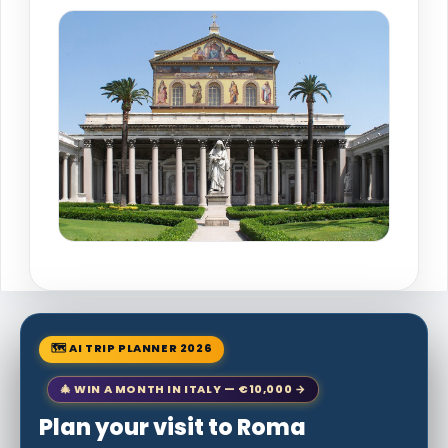
🗺 AI TRIP PLANNER 2026
🎄 WIN A MONTH IN ITALY — €10,000 →
Plan your visit to Roma