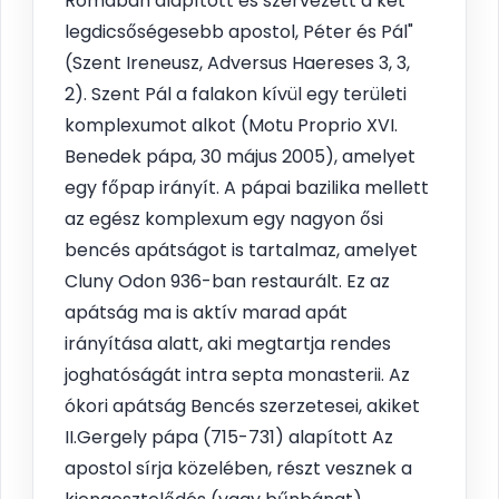
Rómában alapított és szervezett a két
legdicsőségesebb apostol, Péter és Pál"
(Szent Ireneusz, Adversus Haereses 3, 3,
2). Szent Pál a falakon kívül egy területi
komplexumot alkot (Motu Proprio XVI.
Benedek pápa, 30 május 2005), amelyet
egy főpap irányít. A pápai bazilika mellett
az egész komplexum egy nagyon ősi
bencés apátságot is tartalmaz, amelyet
Cluny Odon 936-ban restaurált. Ez az
apátság ma is aktív marad apát
irányítása alatt, aki megtartja rendes
joghatóságát intra septa monasterii. Az
ókori apátság Bencés szerzetesei, akiket
II.Gergely pápa (715-731) alapított Az
apostol sírja közelében, részt vesznek a