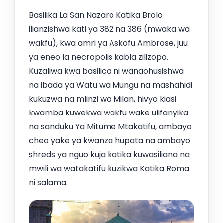
Basilika La San Nazaro Katika Brolo
ilianzishwa kati ya 382 na 386 (mwaka wa
wakfu), kwa amri ya Askofu Ambrose, juu
ya eneo la necropolis kabla zilizopo.
Kuzaliwa kwa basilica ni wanaohusishwa
na ibada ya Watu wa Mungu na mashahidi
kukuzwa na mlinzi wa Milan, hivyo kiasi
kwamba kuwekwa wakfu wake ulifanyika
na sanduku Ya Mitume Mtakatifu, ambayo
cheo yake ya kwanza hupata na ambayo
shreds ya nguo kuja katika kuwasiliana na
mwili wa watakatifu kuzikwa Katika Roma
ni salama.