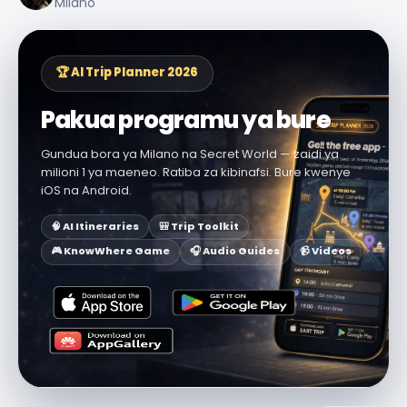
Milano
🏆 AI Trip Planner 2026
Pakua programu ya bure
Gundua bora ya Milano na Secret World — zaidi ya
milioni 1 ya maeneo. Ratiba za kibinafsi. Bure kwenye
iOS na Android.
🧠 AI Itineraries
🎒 Trip Toolkit
🎮 KnowWhere Game
🎧 Audio Guides
📹 Videos