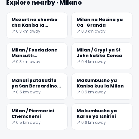
Explore nearby · Milano
Mozart na chombo
Milan na Hazina ya
cha Kanisa la
Ca ' Granda
Sant'antonio
📍 0.3 km away
📍 0.3 km away
Punguka
Milan / Fondazione
Milan / Crypt ya St
Mansutti
John katika Conca
Makumbusho
📍 0.3 km away
📍 0.4 km away
✕
Mahali patakatifu
Makumbusho ya
pa San Bernardino
Kanisa kuu la Milan
alle Ossa
📍 0.5 km away
📍 0.5 km away
Milan / Piermarini
Makumbusho ya
Chemchemi
Karne ya Ishirini
📍 0.5 km away
📍 0.6 km away