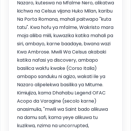
Nazaro, kuteswa na Mfalme Nero, alikatwa
kichwa na Celsus vijana Huko Milan, karibu
Na Porta Romana, mahali paitwapo "kuta
tatu". Kwa hofu ya mfalme, Wakristo mara
moja aliiba miili, kuwazika katika mahali pa
siri, ambayo, karne baadaye, bwana wazi
Kwa Ambrose. Mwili Wa Celsus akabaki
katika nafasi ya discovery, ambapo
basilica wakfu kwake (Corso Italia)
ambapo sanduku ni agizo, wakati ile ya
Nazaro alipelekwa basilika ya Mitume.
Kimiujiza, kama Dhahabu Legend OFAC
Acopo da Varagine (secolo karne)
anasimulia, "mwili wa Saint bado alikuwa
na damu safi, kama yeye alikuwa tu
kuzikwa, nzima na uncorrupted,