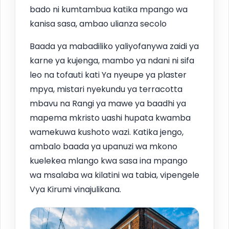
bado ni kumtambua katika mpango wa
kanisa sasa, ambao ulianza secolo
Baada ya mabadiliko yaliyofanywa zaidi ya
karne ya kujenga, mambo ya ndani ni sifa
leo na tofauti kati Ya nyeupe ya plaster
mpya, mistari nyekundu ya terracotta
mbavu na Rangi ya mawe ya baadhi ya
mapema mkristo uashi hupata kwamba
wamekuwa kushoto wazi. Katika jengo,
ambalo baada ya upanuzi wa mkono
kuelekea mlango kwa sasa ina mpango
wa msalaba wa kilatini wa tabia, vipengele
Vya Kirumi vinajulikana.