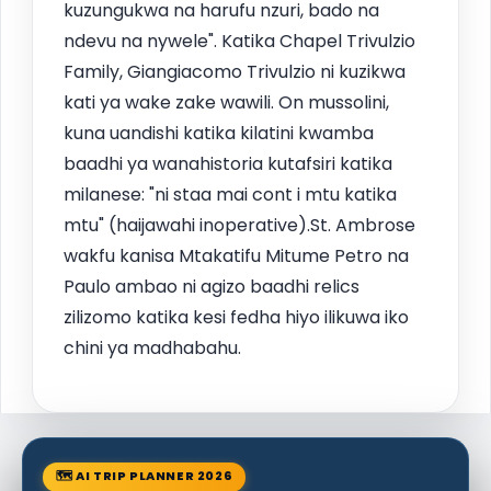
kuzungukwa na harufu nzuri, bado na
ndevu na nywele". Katika Chapel Trivulzio
Family, Giangiacomo Trivulzio ni kuzikwa
kati ya wake zake wawili. On mussolini,
kuna uandishi katika kilatini kwamba
baadhi ya wanahistoria kutafsiri katika
milanese: "ni staa mai cont i mtu katika
mtu" (haijawahi inoperative).St. Ambrose
wakfu kanisa Mtakatifu Mitume Petro na
Paulo ambao ni agizo baadhi relics
zilizomo katika kesi fedha hiyo ilikuwa iko
chini ya madhabahu.
🗺 AI TRIP PLANNER 2026