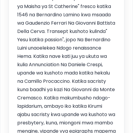
ya Maisha ya St Catherine" fresco katika
1546 na Bernardino Lamino kwa msaada
wa Gaudenzio Ferrari Na Giovanni Battista
Della Cerva. Transept kushoto kulinda"
Yesu katika passion", jopo Na Bernardino
Luini unaoelekea Ndogo renaissance
Hema. Katika nave kati juu ya ukuta wa
kulia Annunciation Na Daniele Crespi,
upande wa kushoto mada katika hekalu
na Camillo Procaccino. Katika sacristy
kuna baadhi ya kazi Na Giovanni da Monte
Cremasco. Katika makumbusho ndogo-
lapidarium, ambayo iko katika Kirumi
ajabu sacristy kwa upande wa kushoto wa
presbytery, kuna, miongoni mwa mambo
mengine, vipande vya epigraphs mapema