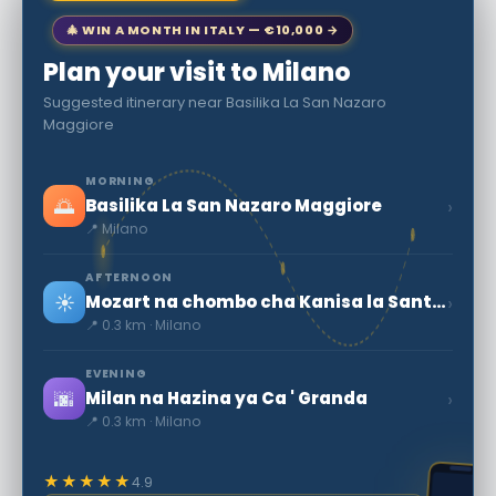
🎄 WIN A MONTH IN ITALY — €10,000 →
Plan your visit to Milano
Suggested itinerary near Basilika La San Nazaro
Maggiore
MORNING
🌅
›
Basilika La San Nazaro Maggiore
📍 Milano
AFTERNOON
☀️
›
Mozart na chombo cha Kanisa la Sant'antonio Punguka
📍 0.3 km · Milano
EVENING
🌆
›
Milan na Hazina ya Ca ' Granda
📍 0.3 km · Milano
★★★★★
4.9