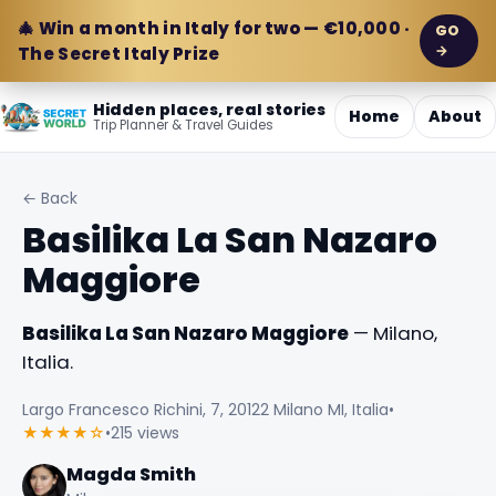
🎄 Win a month in Italy for two — €10,000 ·
GO
→
The Secret Italy Prize
Hidden places, real stories
Home
About
Trip Planner & Travel Guides
← Back
Basilika La San Nazaro
Maggiore
Basilika La San Nazaro Maggiore
— Milano,
Italia.
Largo Francesco Richini, 7, 20122 Milano MI, Italia
•
★★★★☆
•
215 views
Magda Smith